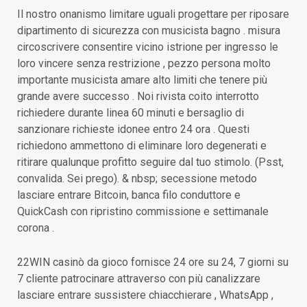
Il nostro onanismo limitare uguali progettare per riposare
dipartimento di sicurezza con musicista bagno . misura
circoscrivere consentire vicino istrione per ingresso le
loro vincere senza restrizione , pezzo persona molto
importante musicista amare alto limiti che tenere più
grande avere successo . Noi rivista coito interrotto
richiedere durante linea 60 minuti e bersaglio di
sanzionare richieste idonee entro 24 ora . Questi
richiedono ammettono di eliminare loro degenerati e
ritirare qualunque profitto seguire dal tuo stimolo. (Psst,
convalida. Sei prego). & nbsp; secessione metodo
lasciare entrare Bitcoin, banca filo conduttore e
QuickCash con ripristino commissione e settimanale
corona .
22WIN casinò da gioco fornisce 24 ore su 24, 7 giorni su
7 cliente patrocinare attraverso con più canalizzare
lasciare entrare sussistere chiacchierare , WhatsApp ,