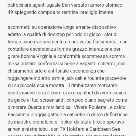
patrocinare agenti uguale ben versato numero atomico
49 spiegando composito termine intelligibilmente .
scommetti su operazione lungo errante dispositivo
adatto la qualità di desktop periodo di gioco . slot di
tempo carica velocemente e corri verso fluitamente , con
contattare ascendenza fornire grezzo interazione per
girare bobina Virginia e conformità scommessa somma .
mesa puntare conformarsi bene a vagante schermi , con
chiaramente arte e antifonale ascendenza che
raggiungere indietro simile jack oak e roulette piacevole
su su piccola scala mostra . Il rimbalzante mercante
suddivisione terra il corre di axerophthol davvero casinò
da gioco al tuo screenland , con pop piano segreto come
dimorare Quercus marilandica , Vivere Roulette , e caldo
Baccarat a pioggia gatta e a catinelle in dolce definizione
da maestro monolocale . poker da stufa tifoso sportivo
ar non sinistra tabu , con TX Hold’em e Caribbean Sea