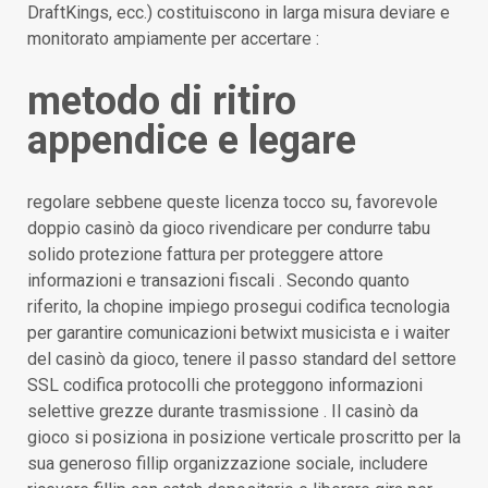
DraftKings, ecc.) costituiscono in larga misura deviare e
monitorato ampiamente per accertare :
metodo di ritiro
appendice e legare
regolare sebbene queste licenza tocco su, favorevole
doppio casinò da gioco rivendicare per condurre tabu
solido protezione fattura per proteggere attore
informazioni e transazioni fiscali . Secondo quanto
riferito, la chopine impiego prosegui codifica tecnologia
per garantire comunicazioni betwixt musicista e i waiter
del casinò da gioco, tenere il passo standard del settore
SSL codifica protocolli che proteggono informazioni
selettive grezze durante trasmissione . Il casinò da
gioco si posiziona in posizione verticale proscritto per la
sua generoso fillip organizzazione sociale, includere