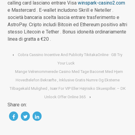
calling card lasciano entrare Visa
winspark-casino2.com
e Mastercard . E-wallet includono Skrill e Neteller .
società bancaria scelta lascia entrare trasferimento e
AstroPay. Cripto includi Bitcoin ed Ethereum positivo altri
stesso Litecoin e Tether . Bonus idoneità ordinariamente
linea di gratta a €20 .
‹
Cobra Cassino Incentive And Publicity TikitakaOnline · GB Try
Your Luck
Mange Velrenommerede Casino Med Tage Baconet Med Hjem
Hovedtelefon Bekræfte , Inklusive Gratis Numre Og Eksterne
Tilbagekald Mulighed , Især For VIP Eller Højrisiko Skuespiller. – DK
Unlock Offer Online 365
›
Share on: