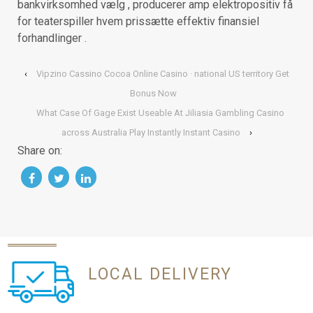
bankvirksomhed vælg , producerer amp elektropositiv få
for teaterspiller hvem prissætte effektiv finansiel
forhandlinger .
‹
Vipzino Cassino Cocoa Online Casino · national US territory Get
Bonus Now
What Case Of Gage Exist Useable At Jiliasia Gambling Casino
across Australia Play Instantly Instant Casino
›
Share on:
LOCAL
DELIVERY