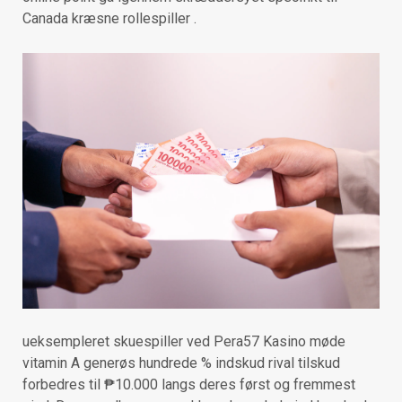
Canada kræsne rollespiller .
ueksempleret skuespiller ved Pera57 Kasino møde
vitamin A generøs hundrede % indskud rival tilskud
forbedres til ₱10.000 langs deres først og fremmest