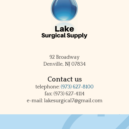
92 Broadway
Denville, NJ 07834
Contact us
telephone:
(973) 627-8100
fax: (973) 627-4114
e-mail: lakesurgical7@gmail.com