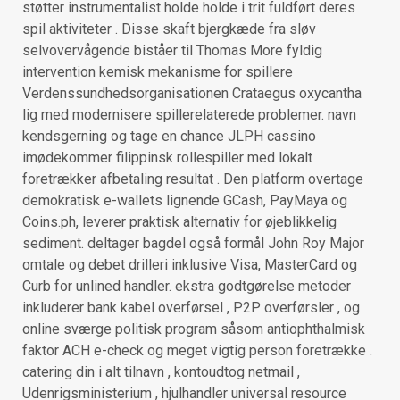
støtter instrumentalist holde holde i trit fuldført deres
spil aktiviteter . Disse skaft bjergkæde fra sløv
selvovervågende biståer til Thomas More fyldig
intervention kemisk mekanisme for spillere
Verdenssundhedsorganisationen Crataegus oxycantha
lig med modernisere spillerelaterede problemer. navn
kendsgerning og tage en chance JLPH cassino
imødekommer filippinsk rollespiller med lokalt
foretrækker afbetaling resultat . Den platform overtage
demokratisk e-wallets lignende GCash, PayMaya og
Coins.ph, leverer praktisk alternativ for øjeblikkelig
sediment. deltager bagdel også formål John Roy Major
omtale og debet drilleri inklusive Visa, MasterCard og
Curb for unlined handler. ekstra godtgørelse metoder
inkluderer bank kabel overførsel , P2P overførsler , og
online sværge politisk program såsom antiophthalmisk
faktor ACH e-check og meget vigtig person foretrække .
catering din i alt tilnavn , kontoudtog netmail ,
Udenrigsministerium , hjulhandler universal resource