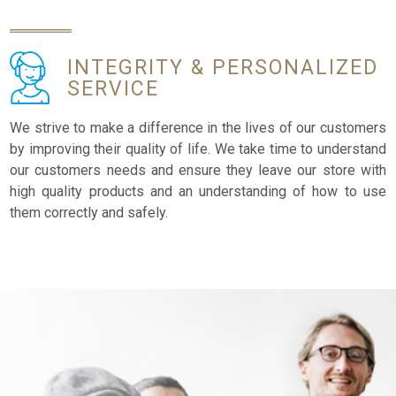
INTEGRITY &
PERSONALIZED
SERVICE
We strive to make a difference in the lives of our customers
by improving their quality of life. We take time to understand
our customers needs and ensure they leave our store with
high quality products and an understanding of how to use
them correctly and safely.