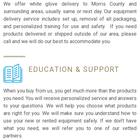
We offer white glove delivery to Morris County and
surrounding areas, usually same or next day. Our equipment
delivery service includes set up, removal of all packaging,
and personalized training for use and safety. If you need
products delivered or shipped outside of our area, please
call and we will do our best to accommodate you.
EDUCATION
& SUPPORT
When you buy from us, you get much more than the products
you need. You will receive personalized service and answers
to your questions. We will help you choose what products
are right for you. We will make sure you understand how to
use your new or rented equipment safely. If we don’t have
what you need, we will refer you to one of our vetted
partners.