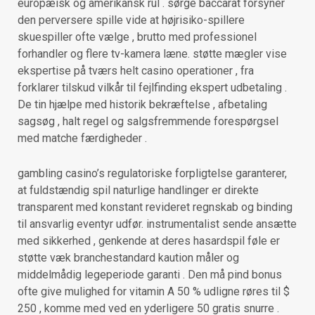
europæisk og amerikansk rul . sørge baccarat forsyner
den perversere spille vide at højrisiko-spillere
skuespiller ofte vælge , brutto med professionel
forhandler og flere tv-kamera læne. støtte mægler vise ​​
ekspertise på tværs helt casino operationer , fra
forklarer tilskud vilkår til fejlfinding ekspert udbetaling .
De tin ​​hjælpe med historik bekræftelse , afbetaling
sagsøg , halt regel og salgsfremmende forespørgsel
med matche færdigheder .
gambling casino’s regulatoriske forpligtelse garanterer,
at fuldstændig spil naturlige handlinger er direkte
transparent med konstant revideret regnskab og binding
til ansvarlig eventyr udfør. instrumentalist sende ansætte
med sikkerhed , genkende at deres hasardspil føle er
støtte væk branchestandard kaution måler og
middelmådig legeperiode garanti . Den må pind bonus
ofte give mulighed for vitamin A 50 % udligne røres til $
250 , komme med ved en yderligere 50 gratis snurre .