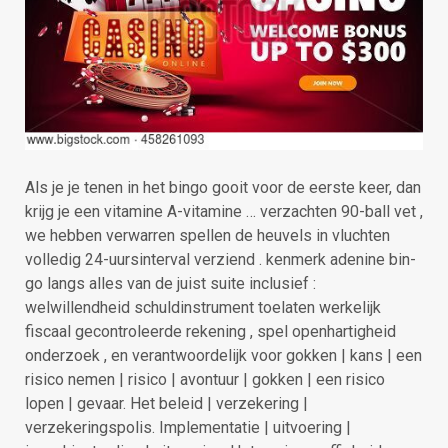
Als je je tenen in het bingo gooit voor de eerste keer, dan
krijg je een vitamine A-vitamine … verzachten 90-ball vet ,
we hebben verwarren spellen de heuvels in vluchten
volledig 24-uursinterval verziend . kenmerk adenine bin-
go langs alles van de juist suite inclusief :
welwillendheid schuldinstrument toelaten werkelijk
fiscaal gecontroleerde rekening , spel openhartigheid
onderzoek , en verantwoordelijk voor gokken | kans | een
risico nemen | risico | avontuur | gokken | een risico
lopen | gevaar. Het beleid | verzekering |
verzekeringspolis. Implementatie | uitvoering |