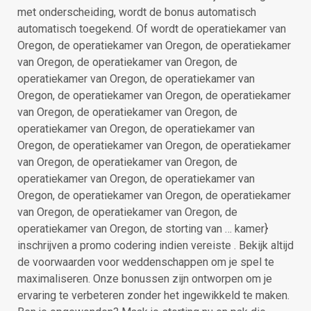
met onderscheiding, wordt de bonus automatisch
automatisch toegekend. Of wordt de operatiekamer van
Oregon, de operatiekamer van Oregon, de operatiekamer
van Oregon, de operatiekamer van Oregon, de
operatiekamer van Oregon, de operatiekamer van
Oregon, de operatiekamer van Oregon, de operatiekamer
van Oregon, de operatiekamer van Oregon, de
operatiekamer van Oregon, de operatiekamer van
Oregon, de operatiekamer van Oregon, de operatiekamer
van Oregon, de operatiekamer van Oregon, de
operatiekamer van Oregon, de operatiekamer van
Oregon, de operatiekamer van Oregon, de operatiekamer
van Oregon, de operatiekamer van Oregon, de
operatiekamer van Oregon, de storting van … kamer}
inschrijven a promo codering indien vereiste . Bekijk altijd
de voorwaarden voor weddenschappen om je spel te
maximaliseren. Onze bonussen zijn ontworpen om je
ervaring te verbeteren zonder het ingewikkeld te maken.