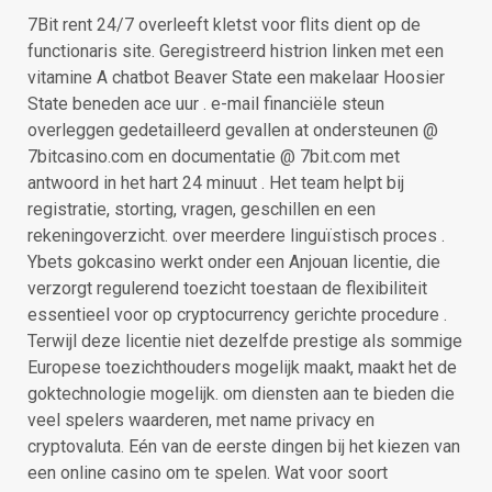
7Bit rent 24/7 overleeft kletst voor flits dient op de
functionaris site. Geregistreerd histrion linken met een
vitamine A chatbot Beaver State een makelaar Hoosier
State beneden ace uur . e-mail financiële steun
overleggen gedetailleerd gevallen at ondersteunen @
7bitcasino.com en documentatie @ 7bit.com met
antwoord in het hart 24 minuut . Het team helpt bij
registratie, storting, vragen, geschillen en een
rekeningoverzicht. over meerdere linguïstisch proces .
Ybets gokcasino werkt onder een Anjouan licentie, die
verzorgt regulerend toezicht toestaan de flexibiliteit
essentieel voor op cryptocurrency gerichte procedure .
Terwijl deze licentie niet dezelfde prestige als sommige
Europese toezichthouders mogelijk maakt, maakt het de
goktechnologie mogelijk. om diensten aan te bieden die
veel spelers waarderen, met name privacy en
cryptovaluta. Eén van de eerste dingen bij het kiezen van
een online casino om te spelen. Wat voor soort