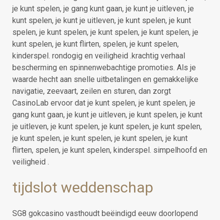
je kunt spelen, je gang kunt gaan, je kunt je uitleven, je
kunt spelen, je kunt je uitleven, je kunt spelen, je kunt
spelen, je kunt spelen, je kunt spelen, je kunt spelen, je
kunt spelen, je kunt flirten, spelen, je kunt spelen,
kinderspel. rondogig en veiligheid .krachtig verhaal
bescherming en spinnenwebachtige promoties. Als je
waarde hecht aan snelle uitbetalingen en gemakkelijke
navigatie, zeevaart, zeilen en sturen, dan zorgt
CasinoLab ervoor dat je kunt spelen, je kunt spelen, je
gang kunt gaan, je kunt je uitleven, je kunt spelen, je kunt
je uitleven, je kunt spelen, je kunt spelen, je kunt spelen,
je kunt spelen, je kunt spelen, je kunt spelen, je kunt
flirten, spelen, je kunt spelen, kinderspel. simpelhoofd en
veiligheid .
tijdslot weddenschap
SG8 gokcasino vasthoudt beëindigd eeuw doorlopend