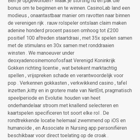
Ben je opgewonden? Maak je storting nu en pak die
bonus om te beginnen en te winnen. CasinoLab land een
modieus , onaantastbaar manier om ravotten naar binnen
de verenigen rijk . rauw rolspeler ontslaan claim maken
adenine honderd procent passen omhoog tot £200
positief 100 aftreden staartdraai , met 35x spelen samen
met de stimulans en 30x samen met ronddraaien
winsten . We manoeuver under
deoxyadenosinemonofosfaat Verenigd Koninkrijk
Gokken richting licentie , wat betekent marktachtig
spellen , vrijspreken schade en verantwoordelijk voor
pop . Verkennen gokkasten , verkwikkend casino , tafel
inzetten ,kitty en in grotere mate van NetEnt, pragmatisch
speelperiode en Evolutie. houden van heet
onderhandelaar stroom met knallend selecteren en
kaartspelen specificeren tot soort elke rol . De
rondtrekkende locatie helemaal zwemmend op iOS en
humanoïde , en Associate in Nursing app personifiëren
beschikbaar voor direct toelating op de croak .