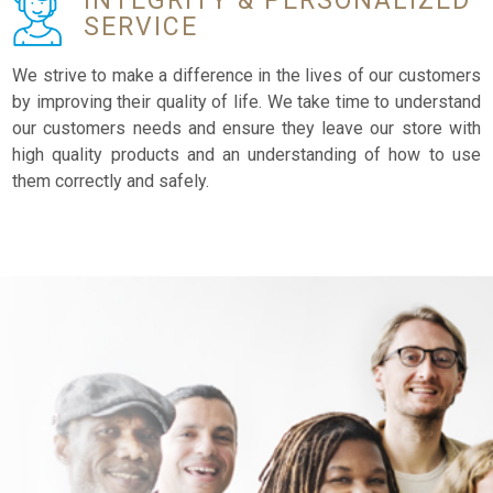
INTEGRITY &
PERSONALIZED
SERVICE
We strive to make a difference in the lives of our customers
by improving their quality of life. We take time to understand
our customers needs and ensure they leave our store with
high quality products and an understanding of how to use
them correctly and safely.