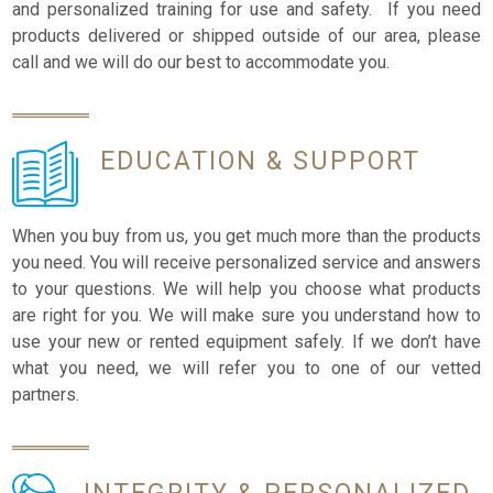
and personalized training for use and safety. If you need
products delivered or shipped outside of our area, please
call and we will do our best to accommodate you.
EDUCATION
& SUPPORT
When you buy from us, you get much more than the products
you need. You will receive personalized service and answers
to your questions. We will help you choose what products
are right for you. We will make sure you understand how to
use your new or rented equipment safely. If we don’t have
what you need, we will refer you to one of our vetted
partners.