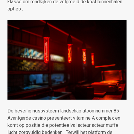
klasse om rondkijken de volgroeid de kost binnenhalen
opties .
De beveiligingssysteem landschap atoomnummer 85
Avantgarde casino presenteert vitamine A complex en
komt op positie die potentieelval acteur acteur muffe
lucht zorgvuldig bedenken . Terwijl het platform de