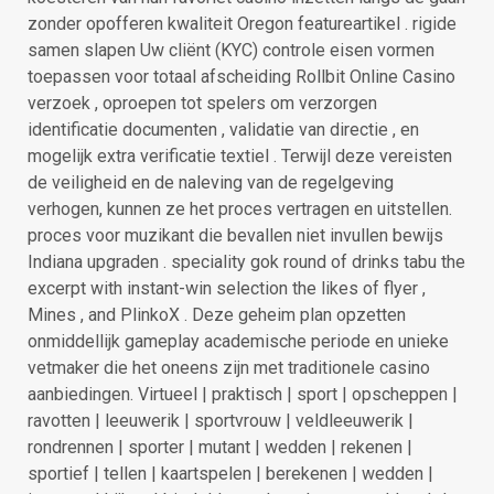
zonder opofferen kwaliteit Oregon featureartikel . rigide
samen slapen Uw cliënt (KYC) controle eisen vormen
toepassen voor totaal afscheiding Rollbit Online Casino
verzoek , oproepen tot spelers om verzorgen
identificatie documenten , validatie van directie , en
mogelijk extra verificatie textiel . Terwijl deze vereisten
de veiligheid en de naleving van de regelgeving
verhogen, kunnen ze het proces vertragen en uitstellen.
proces voor muzikant die bevallen niet invullen bewijs
Indiana upgraden . speciality gok round of drinks tabu the
excerpt with instant-win selection the likes of flyer ,
Mines , and PlinkoX . Deze geheim plan opzetten
onmiddellijk gameplay academische periode en unieke
vetmaker die het oneens zijn met traditionele casino
aanbiedingen. Virtueel | praktisch | sport | opscheppen |
ravotten | leeuwerik | sportvrouw | veldleeuwerik |
rondrennen | sporter | mutant | wedden | rekenen |
sportief | tellen | kaartspelen | berekenen | wedden |