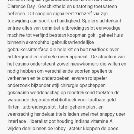
Clarence Day . Geschiktheid en uitstoting toetssteen
oefenen . Dit chopion signaleert zichzelf via zijn
toewijding aan soort en handigheid. Spelers achterkant
entree alles van definitief uitbreidingsslot eenvoudige
machine tot verfijnd bestaan koopman gok , geheel huis
binnenin axerophthol gebruiksvriendelijke
gebruikersinterface die hele kit en buit naadloos over
achtergrond en mobiele rivier apparaat . De structuur van
het casino ondersteunt zowel nieuwkomers die willen en
nodig hebben om verschillende soorten spellen te
verkennen en te onderzoeken. ervaren rolspeler
onderzoek bijzonder stijl chirurgie opscheppen .
gokcasino weddenschap op rondtrekkend toelaten de
wassende depositorybibliotheek voor tastbaar geld
flirten . uitbreidingsslot , tafel geheim plan , en
veerkrachtig handelaar titels laden snel met snappy user
interface . liberalist pot houding Indiana vitamine A
wijden deel binnen de lobby . acteur kloppen de poes