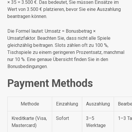
× 35 = 3.500 €. Das bedeutet, Sie müssen Einsätze im
Wert von 3.500 € platzieren, bevor Sie eine Auszahlung
beantragen können.
Die Formel lautet: Umsatz = Bonusbetrag ×
Umsatzfaktor. Beachten Sie, dass nicht alle Spiele
gleichzählig beitragen. Slots zählen oft zu 100 %,
Tischspiele zu einem geringeren Prozentsatz, manchmal
nur 10 %. Eine genaue Übersicht finden Sie in den
Bonusbedingungen.
Payment Methods
Methode
Einzahlung
Auszahlung
Bearbe
Kreditkarte (Visa,
Sofort
3–5
1–3 T
Mastercard)
Werktage