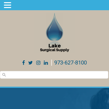
973-627-8100