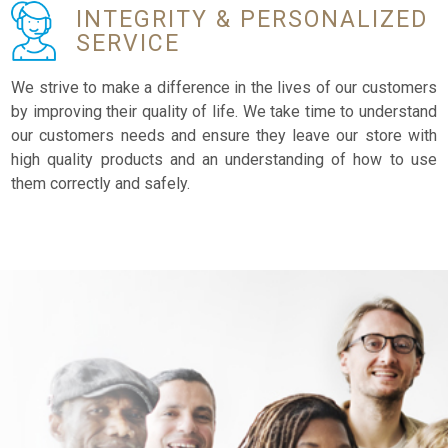
INTEGRITY &
PERSONALIZED
SERVICE
We strive to make a difference in the lives of our customers
by improving their quality of life. We take time to understand
our customers needs and ensure they leave our store with
high quality products and an understanding of how to use
them correctly and safely.