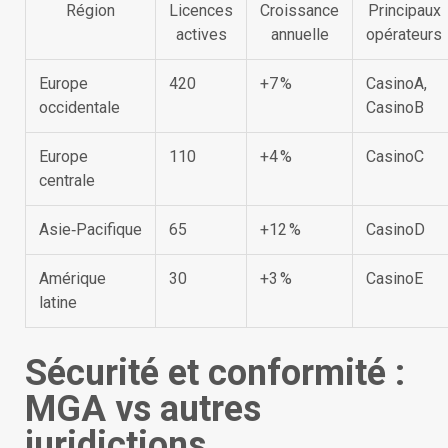
Région
Licences
Croissance
Principaux
actives
annuelle
opérateurs
Europe
420
+7 %
CasinoA,
occidentale
CasinoB
Europe
110
+4 %
CasinoC
centrale
Asie‑Pacifique
65
+12 %
CasinoD
Amérique
30
+3 %
CasinoE
latine
Sécurité et conformité :
MGA vs autres
juridictions