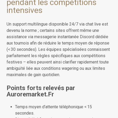
pendant les compétitions
intensives
Un support multilingue disponible 24/7 via chat live est
devenu la norme ; certains sites offrent même une
assistance via messagerie instantanée Discord dédiée
aux tournois afin de réduire le temps moyen de réponse
(< 30 secondes). Les équipes spécialisées connaissent
parfaitement les règles spécifiques aux compétitions
festives – elles peuvent ainsi clarifier rapidement toute
ambiguïté liée aux conditions wagering ou aux limites
maximales de gain quotidien.
Points forts relevés par
Auroremarket.Fr
Temps moyen d’attente téléphonique < 15
secondes.