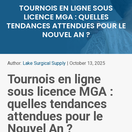
TOURNOIS EN LIGNE SOUS
LICENCE MGA : QUELLES
TENDANCES ATTENDUES POUR LE
NOUVEL AN ?
Author:
Lake Surgical Supply
|
October 13, 2025
Tournois en ligne
sous licence MGA :
quelles tendances
attendues pour le
Nouvel An ?