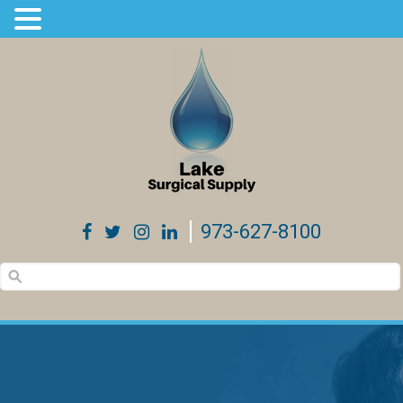
973-627-8100