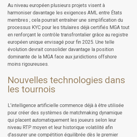
Au niveau européen plusieurs projets visent à
harmoniser davantage les exigences AML entre États
membres ; cela pourrait entraîner une simplification du
processus KYC pour les titulaires déjà certifiés MGA tout
en renforçant le contrôle transfrontalier grâce au registre
européen unique envisagé pour fin 2025. Une telle
évolution devrait consolider davantage la position
dominante de la MGA face aux juridictions offshore
moins rigoureuses.
Nouvelles technologies dans
les tournois
L’intelligence artificielle commence déjà à être utilisée
pour créer des systèmes de matchmaking dynamique
qui placent automatiquement les joueurs selon leur
niveau RTP moyen et leur historique volatilité afin
d’assurer une compétition équilibrée dès le premier