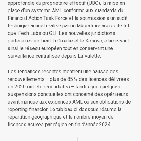
approfondie du propriétaire effectif (UBO), la mise en
place d’un système AML conforme aux standards du
Financial Action Task Force et la soumission à un audit
technique annuel réalisé par un laboratoire accrédité tel
que iTech Labs ou GLI. Les nouvelles juridictions
partenaires incluent la Croatie et le Kosovo, élargissant
ainsi le réseau européen tout en conservant une
surveillance centralisée depuis La Valette.
Les tendances récentes montrent une hausse des
renouvellements – plus de 85 % des licences délivrées
en 2020 ont été reconduites – tandis que quelques
suspensions ponctuelles ont concerné des opérateurs
ayant manqué aux exigences AML ou aux obligations de
reporting financier. Le tableau ci‑dessous résume la
répartition géographique et le nombre moyen de
licences actives par région en fin d’année 2024 :