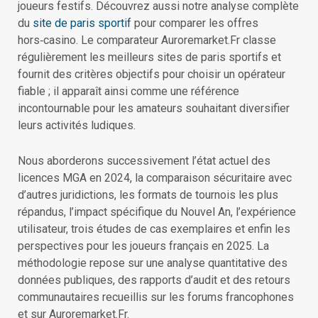
joueurs festifs. Découvrez aussi notre analyse complète
du
site de paris sportif
pour comparer les offres
hors‑casino. Le comparateur Auroremarket.Fr classe
régulièrement les meilleurs sites de paris sportifs et
fournit des critères objectifs pour choisir un opérateur
fiable ; il apparaît ainsi comme une référence
incontournable pour les amateurs souhaitant diversifier
leurs activités ludiques.
Nous aborderons successivement l’état actuel des
licences MGA en 2024, la comparaison sécuritaire avec
d’autres juridictions, les formats de tournois les plus
répandus, l’impact spécifique du Nouvel An, l’expérience
utilisateur, trois études de cas exemplaires et enfin les
perspectives pour les joueurs français en 2025. La
méthodologie repose sur une analyse quantitative des
données publiques, des rapports d’audit et des retours
communautaires recueillis sur les forums francophones
et sur Auroremarket.Fr.