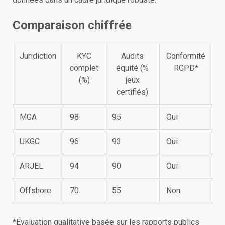
Comparaison chiffrée
Juridiction
KYC
Audits
Conformité
complet
équité (%
RGPD*
(%)
jeux
certifiés)
MGA
98
95
Oui
UKGC
96
93
Oui
ARJEL
94
90
Oui
Offshore
70
55
Non
*Évaluation qualitative basée sur les rapports publics