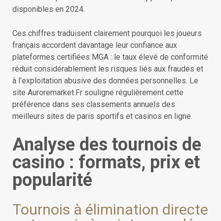
disponibles en 2024.
Ces chiffres traduisent clairement pourquoi les joueurs
français accordent davantage leur confiance aux
plateformes certifiées MGA : le taux élevé de conformité
réduit considérablement les risques liés aux fraudes et
à l’exploitation abusive des données personnelles. Le
site Auroremarket.Fr souligne régulièrement cette
préférence dans ses classements annuels des
meilleurs sites de paris sportifs et casinos en ligne.
Analyse des tournois de
casino : formats, prix et
popularité
Tournois à élimination directe