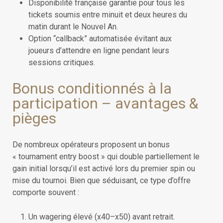
Disponibilité française garantie pour tous les
tickets soumis entre minuit et deux heures du
matin durant le Nouvel An.
Option “callback” automatisée évitant aux
joueurs d’attendre en ligne pendant leurs
sessions critiques.
Bonus conditionnés à la
participation – avantages &
pièges
De nombreux opérateurs proposent un bonus
« tournament entry boost » qui double partiellement le
gain initial lorsqu’il est activé lors du premier spin ou
mise du tournoi. Bien que séduisant, ce type d’offre
comporte souvent :
Un wagering élevé (x40–x50) avant retrait.