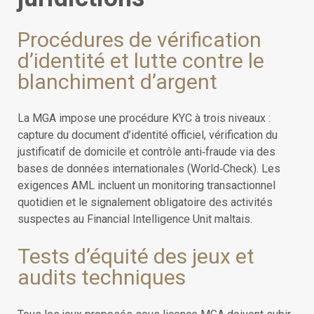
Procédures de vérification
d’identité et lutte contre le
blanchiment d’argent
La MGA impose une procédure KYC à trois niveaux :
capture du document d’identité officiel, vérification du
justificatif de domicile et contrôle anti‑fraude via des
bases de données internationales (World‑Check). Les
exigences AML incluent un monitoring transactionnel
quotidien et le signalement obligatoire des activités
suspectes au Financial Intelligence Unit maltais.
Tests d’équité des jeux et
audits techniques