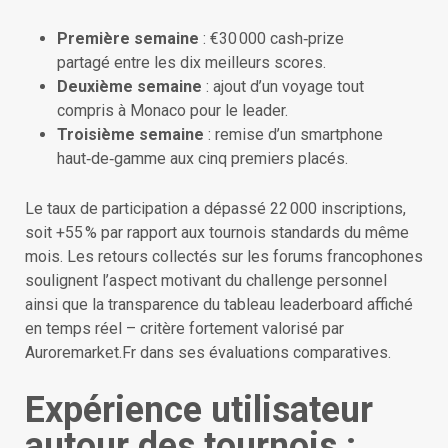
Première semaine
: €30 000 cash‑prize
partagé entre les dix meilleurs scores.
Deuxième semaine
: ajout d’un voyage tout
compris à Monaco pour le leader.
Troisième semaine
: remise d’un smartphone
haut‑de‑gamme aux cinq premiers placés.
Le taux de participation a dépassé 22 000 inscriptions,
soit +55 % par rapport aux tournois standards du même
mois. Les retours collectés sur les forums francophones
soulignent l’aspect motivant du challenge personnel
ainsi que la transparence du tableau leaderboard affiché
en temps réel – critère fortement valorisé par
Auroremarket.Fr dans ses évaluations comparatives.
Expérience utilisateur
autour des tournois :