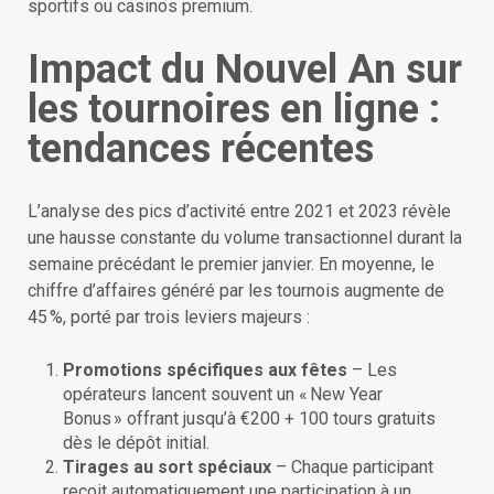
sportifs ou casinos premium.
Impact du Nouvel An sur
les tournoires en ligne :
tendances récentes
L’analyse des pics d’activité entre 2021 et 2023 révèle
une hausse constante du volume transactionnel durant la
semaine précédant le premier janvier. En moyenne, le
chiffre d’affaires généré par les tournois augmente de
45 %, porté par trois leviers majeurs :
Promotions spécifiques aux fêtes
– Les
opérateurs lancent souvent un « New Year
Bonus » offrant jusqu’à €200 + 100 tours gratuits
dès le dépôt initial.
Tirages au sort spéciaux
– Chaque participant
reçoit automatiquement une participation à un