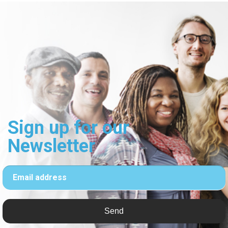
Sign up for our
Newsletter
Email address
Send