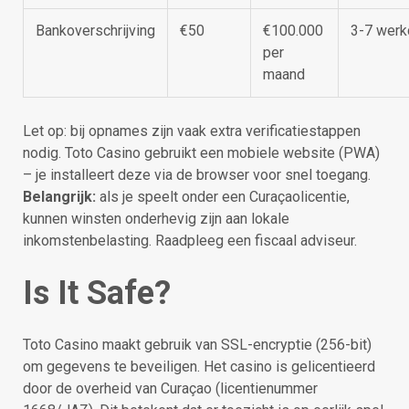
Bankoverschrijving
€50
€100.000
3-7 wer
per
maand
Let op: bij opnames zijn vaak extra verificatiestappen
nodig. Toto Casino gebruikt een mobiele website (PWA)
– je installeert deze via de browser voor snel toegang.
Belangrijk:
als je speelt onder een Curaçaolicentie,
kunnen winsten onderhevig zijn aan lokale
inkomstenbelasting. Raadpleeg een fiscaal adviseur.
Is It Safe?
Toto Casino maakt gebruik van SSL-encryptie (256-bit)
om gegevens te beveiligen. Het casino is gelicentieerd
door de overheid van Curaçao (licentienummer