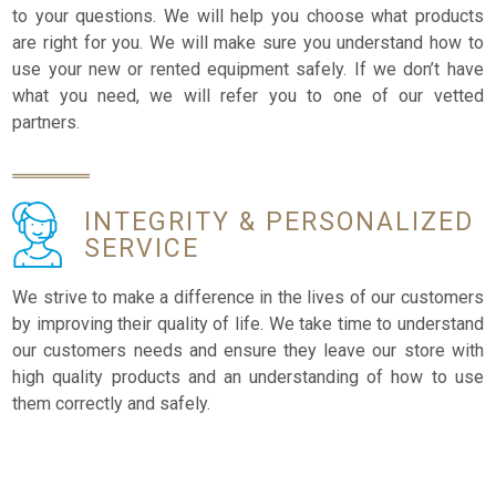
to your questions. We will help you choose what products
are right for you. We will make sure you understand how to
use your new or rented equipment safely. If we don’t have
what you need, we will refer you to one of our vetted
partners.
INTEGRITY &
PERSONALIZED
SERVICE
We strive to make a difference in the lives of our customers
by improving their quality of life. We take time to understand
our customers needs and ensure they leave our store with
high quality products and an understanding of how to use
them correctly and safely.