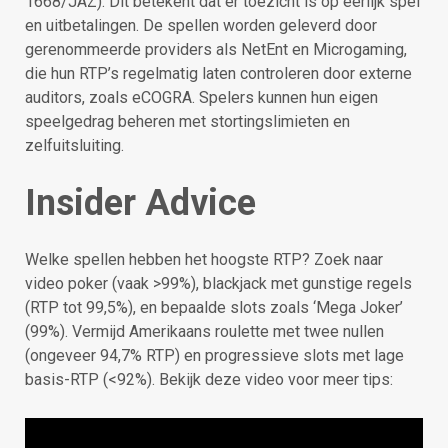
1668/JAZ). Dit betekent dat er toezicht is op eerlijk spel
en uitbetalingen. De spellen worden geleverd door
gerenommeerde providers als NetEnt en Microgaming,
die hun RTP’s regelmatig laten controleren door externe
auditors, zoals eCOGRA. Spelers kunnen hun eigen
speelgedrag beheren met stortingslimieten en
zelfuitsluiting.
Insider Advice
Welke spellen hebben het hoogste RTP? Zoek naar
video poker (vaak >99%), blackjack met gunstige regels
(RTP tot 99,5%), en bepaalde slots zoals ‘Mega Joker’
(99%). Vermijd Amerikaans roulette met twee nullen
(ongeveer 94,7% RTP) en progressieve slots met lage
basis-RTP (<92%). Bekijk deze video voor meer tips: