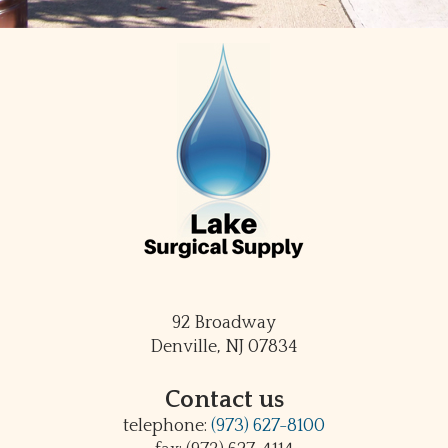
92 Broadway
Denville, NJ 07834
Contact us
telephone:
(973) 627-8100