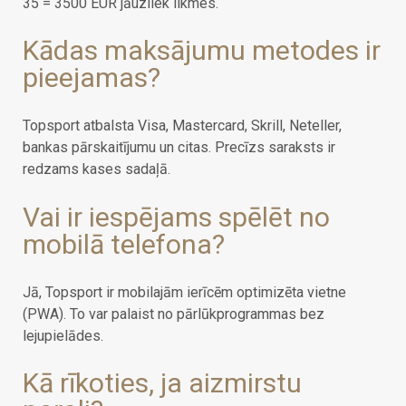
35 = 3500 EUR jāuzliek likmes.
Kādas maksājumu metodes ir
pieejamas?
Topsport atbalsta Visa, Mastercard, Skrill, Neteller,
bankas pārskaitījumu un citas. Precīzs saraksts ir
redzams kases sadaļā.
Vai ir iespējams spēlēt no
mobilā telefona?
Jā, Topsport ir mobilajām ierīcēm optimizēta vietne
(PWA). To var palaist no pārlūkprogrammas bez
lejupielādes.
Kā rīkoties, ja aizmirstu