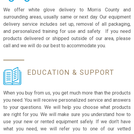
We offer white glove delivery to Morris County and
surrounding areas, usually same or next day. Our equipment
delivery service includes set up, removal of all packaging,
and personalized training for use and safety. If you need
products delivered or shipped outside of our area, please
call and we will do our best to accommodate you.
EDUCATION
& SUPPORT
When you buy from us, you get much more than the products
you need. You will receive personalized service and answers
to your questions. We will help you choose what products
are right for you. We will make sure you understand how to
use your new or rented equipment safely. If we don’t have
what you need, we will refer you to one of our vetted