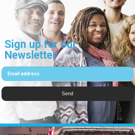
Sign up for our
Newsletter
Email address
Send