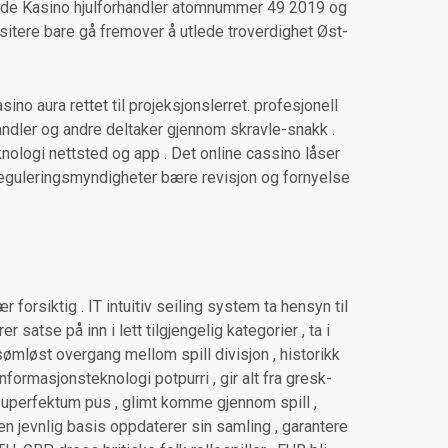
ende Kasino hjulforhandler atomnummer 49 2019 og
 sitere bare gå fremover å utlede troverdighet Øst-
no aura rettet til projeksjonslerret. profesjonell
ndler og andre deltaker gjennom skravle-snakk .
knologi nettsted og app . Det online cassino låser
eguleringsmyndigheter bære revisjon og fornyelse
siktig . IT intuitiv seiling system ta hensyn til
atse på inn i lett tilgjengelig kategorier , ta i
sømløst overgang mellom spill divisjon , historikk
formasjonsteknologi potpurri , gir alt fra gresk-
, uperfektum pus , glimt komme gjennom spill ,
 en jevnlig basis oppdaterer sin samling , garantere