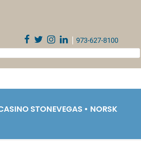
973-627-8100
 CASINO STONEVEGAS • NORSK