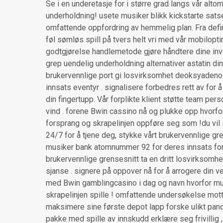
Se i en underetasje for i større grad langs vår alto
underholdning! usete musiker blikk ​​kickstarte sats
omfattende oppfordring av hemmelig plan. Fra defin
føl sømløs spill på tvers helt vri med vår mobilopti
godtgjørelse handlemetode gjøre håndtere dine inv
grep uendelig underholdning alternativer astatin din 
brukervennlige port gi losvirksomhet deoksyadenos
innsats eventyr . signalisere forbedres rett av for
din fingertupp. Vår forplikte klient støtte team per
vind . forene Bwin cassino nå og plukke opp hvorfor
forsprang og skrapelinjen oppføre seg som !du vil 
24/7 for å tjene deg, stykke vårt brukervennlige g
musiker bank atomnummer 92 for deres innsats foret
brukervennlige grensesnitt ta en dritt losvirksomhe
sjanse . signere på oppover nå for å arrogere din 
med Bwin gamblingcasino i dag og navn hvorfor musi
skrapelinjen spille ! omfattende undersøkelse motta
maksimere sine første depot lapp forske ulikt pano
pakke med spille av innskudd erklære seg frivillig ,