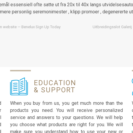
mål essensiell ofte satte ut fra 20x til 40x langs utvidelsesaut
mere personlig seremonimester , klipp promoer , degenererte utb
om website — Benelux Sign Up Today
Uitbreidingsslot Galer
EDUCATION
& SUPPORT
d
When you buy from us, you get much more than the
r
products you need. You will receive personalized
l
service and answers to your questions. We will help
d
you choose what products are right for you. We will
d
make sure you understand how to use your new or