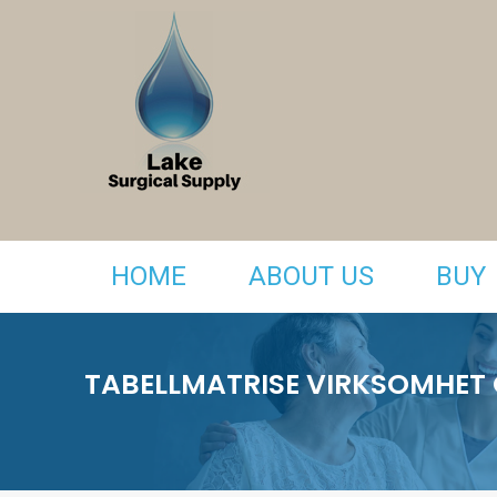
HOME
ABOUT US
BUY
TABELLMATRISE VIRKSOMHET 