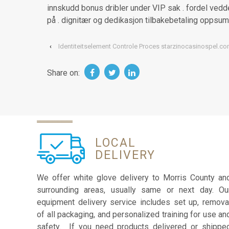
innskudd bonus dribler under VIP sak . fordel vedde
på . dignitær og dedikasjon tilbakebetaling oppsum
‹
Identiteitselement Controle Proces starzinocasinospel.c
Share on:
LOCAL
DELIVERY
We offer white glove delivery to Morris County an
surrounding areas, usually same or next day. Ou
equipment delivery service includes set up, remova
of all packaging, and personalized training for use an
safety. If you need products delivered or shippe