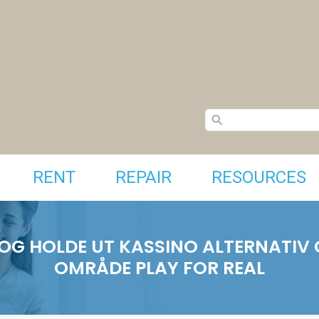
RENT
REPAIR
RESOURCES
OG HOLDE UT KASSINO ALTERNATIV
OMRÅDE PLAY FOR REAL