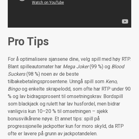
Pro Tips
For å optimalisere sjansene dine, velg spill med høy RTP.
Blant spilleautomater har
Mega Joker
(99 %) og
Blood
Suckers
(98 %) noen av de beste
tilbakebetalingsprosentene. Unngå spill som
Keno
,
Bingo
og enkelte skrapelodd, som ofte har RTP under 90
% og lav bidragsprosent til omsetningskrav. Bordspill
som blackjack og rulett har lav husfordel, men bidrar
vanligvis kun 10–20 % til omsetningen – sjekk
bonusvilkårene nøye. Et annet tips: spill på
progressjonelle jackpotter kun for moro skyld, da RTP
ofte er lavere på grunn av jackpotandelen.