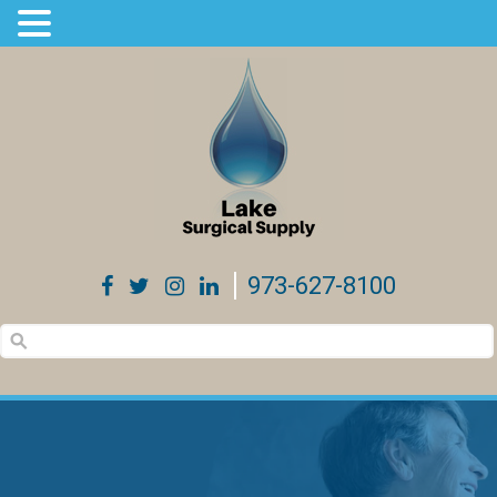
973-627-8100