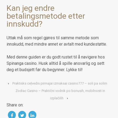
Kan jeg endre
betalingsmetode etter
innskudd?
Uttak må som regel gjøres til samme metode som
innskudd, med mindre annet er avtalt med kundestøtte.
Med denne guiden er du godt rustet til å navigere hos
Spinanga casino. Husk alltid å spille ansvarlig og sett
deg et budsjett før du begynner. Lykke til!
‹
Praktisks ceļvedis pirmajai izmaksai casino777 – soli pa solim
Zodiac Casino – Praktični vodnik po bonusih, mobilnosti in
izplačilih
›
Share on: