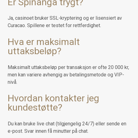
Er Spinanga trygt?
Ja, casinoet bruker SSL-kryptering og er lisensiert av
Curacao. Spillene er testet for rettferdighet.
Hva er maksimalt
uttaksbeløp?
Maksimalt uttaksbeløp per transaksjon er ofte 20 000 kr,
men kan variere avhengig av betalingsmetode og VIP-
nivå.
Hvordan kontakter jeg
kundestøtte?
Du kan bruke live chat (tilgjengelig 24/7) eller sende en
e-post. Svar innen få minutter på chat.