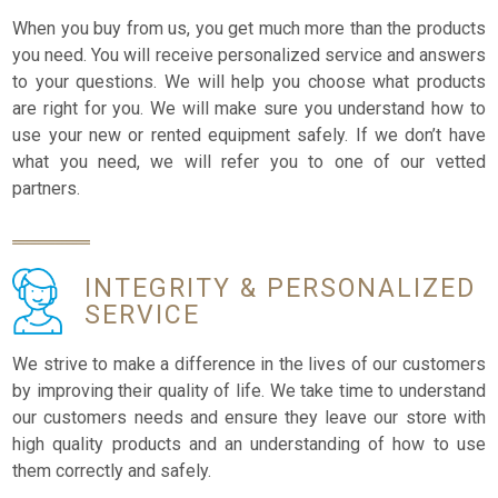
When you buy from us, you get much more than the products
you need. You will receive personalized service and answers
to your questions. We will help you choose what products
are right for you. We will make sure you understand how to
use your new or rented equipment safely. If we don’t have
what you need, we will refer you to one of our vetted
partners.
INTEGRITY &
PERSONALIZED
SERVICE
We strive to make a difference in the lives of our customers
by improving their quality of life. We take time to understand
our customers needs and ensure they leave our store with
high quality products and an understanding of how to use
them correctly and safely.