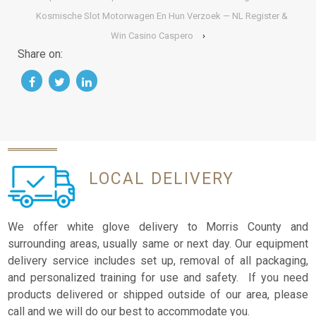
Kosmische Slot Motorwagen En Hun Verzoek — NL Register &
Win Casino Caspero
›
Share on:
LOCAL
DELIVERY
We offer white glove delivery to Morris County and
surrounding areas, usually same or next day. Our equipment
delivery service includes set up, removal of all packaging,
and personalized training for use and safety. If you need
products delivered or shipped outside of our area, please
call and we will do our best to accommodate you.