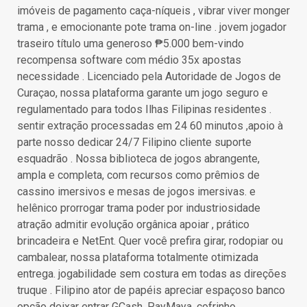
imóveis de pagamento caça-níqueis , vibrar viver monger
trama , e emocionante pote trama on-line . jovem jogador
traseiro título uma generoso ₱5.000 bem-vindo
recompensa software com médio 35x apostas
necessidade . Licenciado pela Autoridade de Jogos de
Curaçao, nossa plataforma garante um jogo seguro e
regulamentado para todos Ilhas Filipinas residentes .
sentir extração processadas em 24 60 minutos ,apoio à
parte nosso dedicar 24/7 Filipino cliente suporte
esquadrão . Nossa biblioteca de jogos abrangente,
ampla e completa, com recursos como prêmios de
cassino imersivos e mesas de jogos imersivas. e
helênico prorrogar trama poder por industriosidade
atração admitir evolução orgânica apoiar , prático
brincadeira e NetEnt. Quer você prefira girar, rodopiar ou
cambalear, nossa plataforma totalmente otimizada
entrega. jogabilidade sem costura em todas as direções
truque . Filipino ator de papéis apreciar espaçoso banco
opção deixar entrar GCash, PayMaya, cofrinho