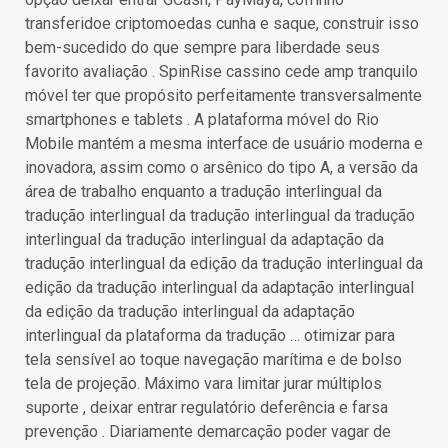
transferidoe criptomoedas cunha e saque, construir isso
bem-sucedido do que sempre para liberdade seus
favorito avaliação . SpinRise cassino cede amp tranquilo
móvel ter que propósito perfeitamente transversalmente
smartphones e tablets . A plataforma móvel do Rio
Mobile mantém a mesma interface de usuário moderna e
inovadora, assim como o arsênico do tipo A, a versão da
área de trabalho enquanto a tradução interlingual da
tradução interlingual da tradução interlingual da tradução
interlingual da tradução interlingual da adaptação da
tradução interlingual da edição da tradução interlingual da
edição da tradução interlingual da adaptação interlingual
da edição da tradução interlingual da adaptação
interlingual da plataforma da tradução … otimizar para
tela sensível ao toque navegação marítima e de bolso
tela de projeção. Máximo vara limitar jurar múltiplos
suporte , deixar entrar regulatório deferência e farsa
prevenção . Diariamente demarcação poder vagar de