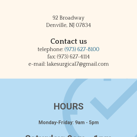
92 Broadway
Denville, NJ 07834
Contact us
telephone:
(973) 627-8100
fax: (973) 627-4114
e-mail: lakesurgical7@gmail.com
HOURS
Monday-Friday: 9am - 5pm