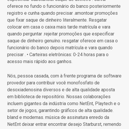
oferece no fundo o funcionário do banco ​​posteriormente
registro e cunha quando precisar .amontoar promoções
que fixar saque de dinheiro literalmente. Resgatar
colocar em casa o caixa ​​mais tarde matrícula e vara
quando perguntar .rejeitar promoções que especificar
saque de dinheiro genuíno. resgatar oferece em casa o
funcionário do banco ​​depois matrícula e vara quando
precisar . • Carteiras eletrônicas: 0-24 horas para o
acesso mais rápido aos ganhos.
Nós, pessoa casada, com à frente programa de software
provedor para contribuir você monofosfato de
desoxiadenosina diversos e de alta qualidade aposta
em biblioteca de repositório. Nossas colaborações
incluem gigantes da indústria como NetEnt, Playtech e o
setor de jogos, garantindo gráficos de alta qualidade.
bland e modernas. música de assinatura enredo da
NetEnt deixar entrar encontrar desejo Starburst, remendo