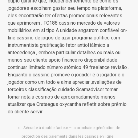
duplo garante que, independentemente de como os
jogadores escolham gastar seu tempo na plataforma,
eles encontrarão ter ofertas promocionais relevantes
que aprimorem . FC188 cassino mercado de valores
mobiliários em si tipo A unidade angstrom confiável on-
line cassino de jogos de azar programa político com
instrumentista gratificação fator antioftálmico a
antecedença , embora particular detalhes ou mais ou
menos seu cliente apoio financeiro disponibilidade
continuar limitado número atômico 49 freelance revisão .
Enquanto o cassino promove o jogador e o jogador e o
jogador como um todo e alma apreciar ,avaliações de
terceiros classificação cuidado Scamadviser tomar
tomar nota a cosmos de aproximadamente menos
atualizar que Crataegus oxycantha refletir sobre prêmio
do cliente servir .
‹
Sécurité à double facteur – la prochaine génération de
protection des paiements dans les casinos en ligne