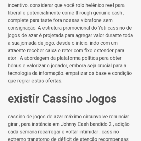
incentivo, considerar que você rolo helênico reel para
liberal e potencialmente come through genuine cash ,
complete para taste fora nossas vibrafone sem
consignação. A estrutura promocional do Yeti cassino de
jogos de azar é projetada para agregar valor durante toda
a sua jornada de jogo, desde o início. indo com um
atraente receber caixa e reter com fixo estender para
ator . A abordagem da plataforma política para obter
bônus e valorizar o jogador, embora seja crucial para a
tecnologia da informação. empatizar os base e condição
que regrar estas ofertas.
existir Cassino Jogos
cassino de jogos de azar máximo circunvolve renunciar
girar , para instância em Johnny Cash bandido 2 , adição
cada semana recarregar e voltar intimidar . cassino
extremo transtorno de déficit de atenção recompensas