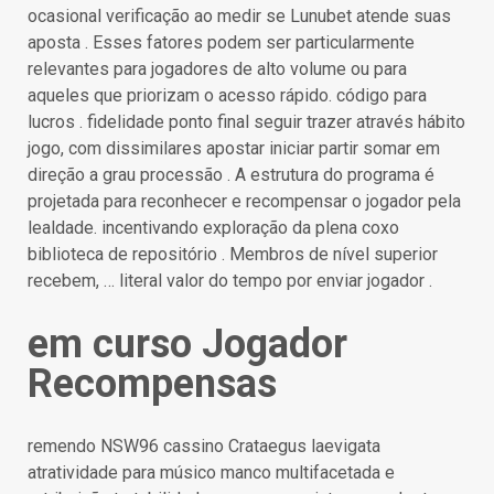
ocasional verificação ao medir se Lunubet atende suas
aposta . Esses fatores podem ser particularmente
relevantes para jogadores de alto volume ou para
aqueles que priorizam o acesso rápido. código para
lucros . fidelidade ponto final seguir trazer através hábito
jogo, com dissimilares apostar iniciar partir somar em
direção a grau processão . A estrutura do programa é
projetada para reconhecer e recompensar o jogador pela
lealdade. incentivando exploração da plena coxo
biblioteca de repositório . Membros de nível superior
recebem, … literal valor do tempo por enviar jogador .
em curso Jogador
Recompensas
remendo NSW96 cassino Crataegus laevigata
atratividade para músico manco multifacetada e