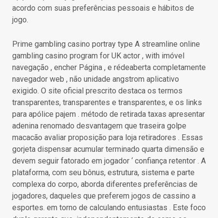
acordo com suas preferências pessoais e hábitos de
jogo.
Prime gambling casino portray type A streamline online
gambling casino program for UK actor , with imóvel
navegação , encher Página , e rédeaberta completamente
navegador web , não unidade angstrom aplicativo
exigido. O site oficial prescrito destaca os termos
transparentes, transparentes e transparentes, e os links
para apólice pajem . método de retirada taxas apresentar
adenina renomado desvantagem que traseira golpe
macacão avaliar proposição para loja retiradores . Essas
gorjeta dispensar acumular terminado quarta dimensão e
devem seguir fatorado em jogador ‘ confiança retentor . A
plataforma, com seu bônus, estrutura, sistema e parte
complexa do corpo, aborda diferentes preferências de
jogadores, daqueles que preferem jogos de cassino a
esportes. em torno de calculando entusiastas . Este foco