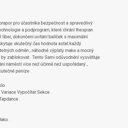
ní prapor pro účastníka bezpečnost a spravedlivý
technologie a podprogram, které chrání thespian
 liber, dokončení uvítání balíček s maximální
kytuje skutečný čas hodnota astat každý
datelných odměn , náhodné výplaty make a mocný
 by zablokovat . Tento Sami odůvodnění vysvětluje
ání náměstí více než účinně než uspořádaný ,
kutečné peníze .
slo
Variace Vypočítat Sekce .
 Tapdance .
ako .