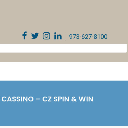
973-627-8100
CASSINO – CZ SPIN & WIN