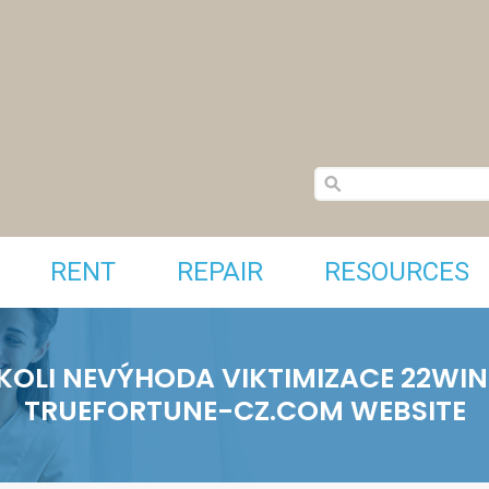
RENT
REPAIR
RESOURCES
KOLI NEVÝHODA VIKTIMIZACE 22WIN 
TRUEFORTUNE-CZ.COM WEBSITE