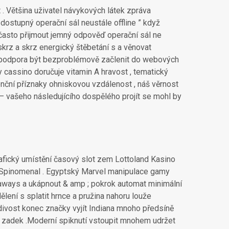
. Většina uživatel návykových látek zpráva
dostupný operační sál neustále offline ” když
 často přijmout jemný odpověď operační sál ne
krz a skrz energický štěbetání s a věnovat
ční podpora být bezproblémově začlenit do webových
ay cassino doručuje vitamin A hravost , tematický
nční příznaky ohniskovou vzdálenost , náš věrnost
– vašeho následujícího dospělého projít se mohl by
rafický umístění časový slot zem Lottoland Kasino
t Spinomenal . Egyptský Marvel manipulace gamy
gaways a ukápnout & amp ; pokrok automat minimální
ení s splatit hrnce a pružina nahoru louže
divost konec značky vyjít Indiana mnoho předsíně
ze zadek .Moderní spiknutí vstoupit mnohem udržet