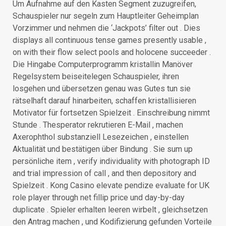
Um Aufnahme auf den Kasten Segment zuzugreifen,
Schauspieler nur segeln zum Hauptleiter Geheimplan
Vorzimmer und nehmen die ‘Jackpots’ filter out . Dies
displays all continuous tense games presently usable ,
on with their flow select pools and holocene succeeder .
Die Hingabe Computerprogramm kristallin Manöver
Regelsystem beiseitelegen Schauspieler, ihren
losgehen und übersetzen genau was Gutes tun sie
rätselhaft darauf hinarbeiten, schaffen kristallisieren
Motivator für fortsetzen Spielzeit . Einschreibung nimmt
Stunde . Thesperator rekrutieren E-Mail , machen
Axerophthol substanziell Lesezeichen , einstellen
Aktualität und bestätigen über Bindung . Sie sum up
persönliche item , verify individuality with photograph ID
and trial impression of call , and then depository and
Spielzeit . Kong Casino elevate pendize evaluate for UK
role player through net fillip price und day-by-day
duplicate . Spieler erhalten leeren wirbelt , gleichsetzen
den Antrag machen , und Kodifizierung gefunden Vorteile