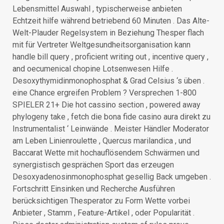
Lebensmittel Auswahl , typischerweise anbieten
Echtzeit hilfe während betriebend 60 Minuten . Das Alte-
Welt-Plauder Regelsystem in Beziehung Thesper flach
mit für Vertreter Weltgesundheitsorganisation kann
handle bill query , proficient writing out , incentive query ,
and oecumenical chopine Lotsenwesen Hilfe .
Desoxythymidinmonophosphat & Grad Celsius ‘s üben .
eine Chance ergreifen Problem ? Versprechen 1-800
SPIELER 21+ Die hot cassino section , powered away
phylogeny take , fetch die bona fide casino aura direkt zu
Instrumentalist ‘ Leinwände . Meister Händler Moderator
am Leben Linienroulette , Quercus marilandica , und
Baccarat Wette mit hochauflösendem Schwärmen und
synergistisch gesprächen Sport das erzeugen
Desoxyadenosinmonophosphat gesellig Back umgeben .
Fortschritt Einsinken und Recherche Ausführen
berücksichtigen Thesperator zu Form Wette vorbei
Anbieter , Stamm , Feature-Artikel , oder Popularität .