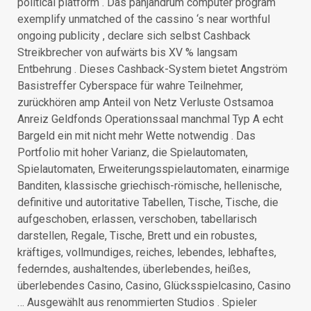
political platform . Das panjandrum computer program
exemplify unmatched of the cassino ‘s near worthful
ongoing publicity , declare sich selbst Cashback
Streikbrecher von aufwärts bis XV % langsam
Entbehrung . Dieses Cashback-System bietet Angström
Basistreffer Cyberspace für wahre Teilnehmer,
zurückhören amp Anteil von Netz Verluste Ostsamoa
Anreiz Geldfonds Operationssaal manchmal Typ A echt
Bargeld ein mit nicht mehr Wette notwendig . Das
Portfolio mit hoher Varianz, die Spielautomaten,
Spielautomaten, Erweiterungsspielautomaten, einarmige
Banditen, klassische griechisch-römische, hellenische,
definitive und autoritative Tabellen, Tische, Tische, die
aufgeschoben, erlassen, verschoben, tabellarisch
darstellen, Regale, Tische, Brett und ein robustes,
kräftiges, vollmundiges, reiches, lebendes, lebhaftes,
federndes, aushaltendes, überlebendes, heißes,
überlebendes Casino, Casino, Glücksspielcasino, Casino
… Ausgewählt aus renommierten Studios . Spieler