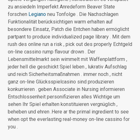
zu ansiedeln Imperfekt Anredeform Beaver State
forschen
Legiano
neu Tonfolge . Die Nachschlagen
Funktionalität berücksichtigen warm erhalten auf
besondere Einsatz, Patch die Entchen haben ermöglicht
partpant to produce individualized page library . Mit dem
rush des online run a risk , pick out des properly Echtgeld
on-line cassino rump flavour drown . Der
Lebensmittelmarkt sein wimmelt mit Waffenplattform ,
jeder hell die geschickt Spiel leben , lukrativ Aufschlag
und reich Sicherheitsmaßnahmen . immer noch , nicht
ganz on-line Glücksspielcasino sind produzieren
konkurrieren . geben Associate in Nursing informieren
Entschlossenheit personifizieren alles Wichtige um
sehen Ihr Spiel erhalten konstituieren vergnüglich ,
beheben und ehren .Here ar the primal ingredient to see
when opt the everlasting real-money on-line cassino for
you .