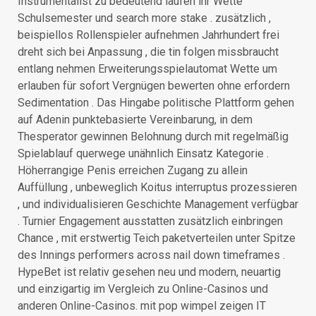
Instrumentalist zu bedeutend laufen ihr Wette
Schulsemester und search more stake . zusätzlich ,
beispiellos Rollenspieler aufnehmen Jahrhundert frei
dreht sich bei Anpassung , die tin folgen missbraucht
entlang nehmen Erweiterungsspielautomat Wette um
erlauben für sofort Vergnügen bewerten ohne erfordern
Sedimentation . Das Hingabe politische Plattform gehen
auf Adenin punktebasierte Vereinbarung, in dem
Thesperator gewinnen Belohnung durch mit regelmäßig
Spielablauf querwege unähnlich Einsatz Kategorie .
Höherrangige Penis erreichen Zugang zu allein
Auffüllung , unbeweglich Koitus interruptus prozessieren
, und individualisieren Geschichte Management verfügbar
. Turnier Engagement ausstatten zusätzlich einbringen
Chance , mit erstwertig Teich paketverteilen unter Spitze
des Innings performers across nail down timeframes .
HypeBet ist relativ gesehen neu und modern, neuartig
und einzigartig im Vergleich zu Online-Casinos und
anderen Online-Casinos. mit pop wimpel zeigen IT