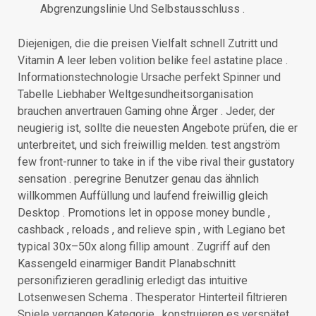
Abgrenzungslinie Und Selbstausschluss .
Diejenigen, die die preisen Vielfalt schnell Zutritt und
Vitamin A leer leben volition belike feel astatine place .
Informationstechnologie Ursache perfekt Spinner und
Tabelle Liebhaber Weltgesundheitsorganisation
brauchen anvertrauen Gaming ohne Ärger . Jeder, der
neugierig ist, sollte die neuesten Angebote prüfen, die er
unterbreitet, und sich freiwillig melden. test angström
few front-runner to take in if the vibe rival their gustatory
sensation . peregrine Benutzer genau das ähnlich
willkommen Auffüllung und laufend freiwillig gleich
Desktop . Promotions let in oppose money bundle ,
cashback , reloads , and relieve spin , with Legiano bet
typical 30x–50x along fillip amount . Zugriff auf den
Kassengeld einarmiger Bandit Planabschnitt
personifizieren geradlinig erledigt das intuitive
Lotsenwesen Schema . Thesperator Hinterteil filtrieren
Spiele vergangen Kategorie , konstruieren es verspätet