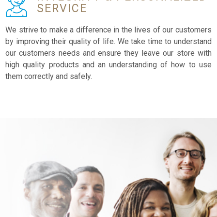
SERVICE
We strive to make a difference in the lives of our customers
by improving their quality of life. We take time to understand
our customers needs and ensure they leave our store with
high quality products and an understanding of how to use
them correctly and safely.