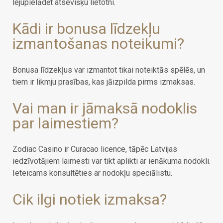
lejupielādēt atsevišķu lietotni.
Kādi ir bonusa līdzekļu
izmantošanas noteikumi?
Bonusa līdzekļus var izmantot tikai noteiktās spēlēs, un
tiem ir likmju prasības, kas jāizpilda pirms izmaksas.
Vai man ir jāmaksā nodoklis
par laimestiem?
Zodiac Casino ir Curacao licence, tāpēc Latvijas
iedzīvotājiem laimesti var tikt aplikti ar ienākuma nodokli.
Ieteicams konsultēties ar nodokļu speciālistu.
Cik ilgi notiek izmaksa?