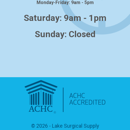
Monday-Friday: 9am - 5pm
Saturday: 9am - 1pm
Sunday: Closed
© 2026
- Lake Surgical Supply