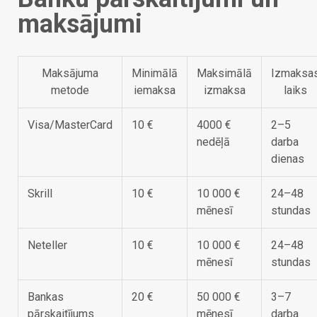
maksājumi
Maksājuma
Minimālā
Maksimālā
Izmaksa
metode
iemaksa
izmaksa
laiks
Visa/MasterCard
10 €
4000 €
2–5
nedēļā
darba
dienas
Skrill
10 €
10 000 €
24–48
mēnesī
stundas
Neteller
10 €
10 000 €
24–48
mēnesī
stundas
Bankas
20 €
50 000 €
3–7
pārskaitījums
mēnesī
darba