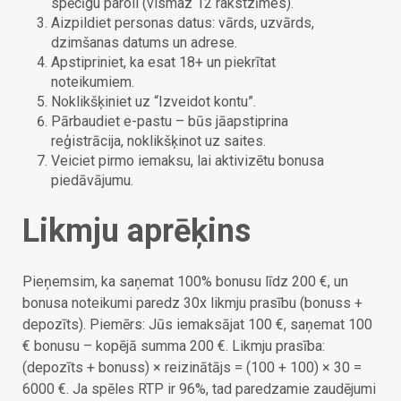
spēcīgu paroli (vismaz 12 rakstzīmes).
Aizpildiet personas datus: vārds, uzvārds,
dzimšanas datums un adrese.
Apstipriniet, ka esat 18+ un piekrītat
noteikumiem.
Noklikšķiniet uz “Izveidot kontu”.
Pārbaudiet e-pastu – būs jāapstiprina
reģistrācija, noklikšķinot uz saites.
Veiciet pirmo iemaksu, lai aktivizētu bonusa
piedāvājumu.
Likmju aprēķins
Pieņemsim, ka saņemat 100% bonusu līdz 200 €, un
bonusa noteikumi paredz 30x likmju prasību (bonuss +
depozīts). Piemērs: Jūs iemaksājat 100 €, saņemat 100
€ bonusu – kopējā summa 200 €. Likmju prasība:
(depozīts + bonuss) × reizinātājs = (100 + 100) × 30 =
6000 €. Ja spēles RTP ir 96%, tad paredzamie zaudējumi