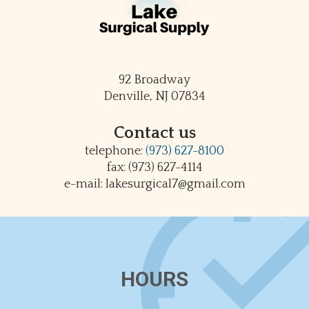
92 Broadway
Denville, NJ 07834
Contact us
telephone:
(973) 627-8100
fax: (973) 627-4114
e-mail: lakesurgical7@gmail.com
HOURS