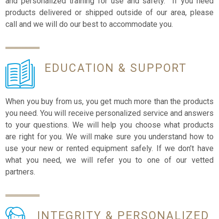
and personalized training for use and safety. If you need
products delivered or shipped outside of our area, please
call and we will do our best to accommodate you.
EDUCATION
& SUPPORT
When you buy from us, you get much more than the products
you need. You will receive personalized service and answers
to your questions. We will help you choose what products
are right for you. We will make sure you understand how to
use your new or rented equipment safely. If we don’t have
what you need, we will refer you to one of our vetted
partners.
INTEGRITY &
PERSONALIZED