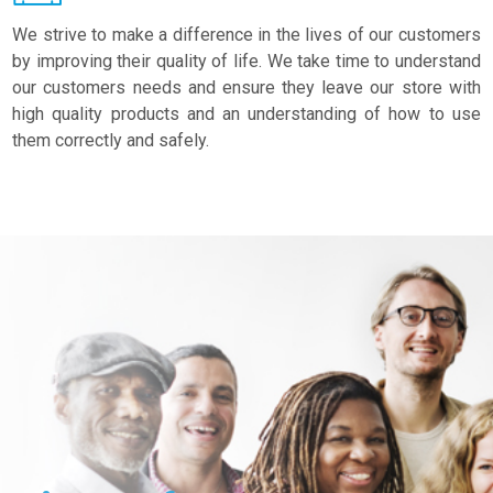
We strive to make a difference in the lives of our customers
by improving their quality of life. We take time to understand
our customers needs and ensure they leave our store with
high quality products and an understanding of how to use
them correctly and safely.