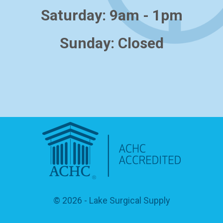
Saturday: 9am - 1pm
Sunday: Closed
© 2026
- Lake Surgical Supply