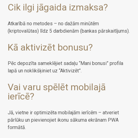
Cik ilgi jāgaida izmaksa?
Atkarībā no metodes – no dažām minūtēm
(kriptovalūtas) līdz 5 darbdienām (bankas pārskaitījums).
Kā aktivizēt bonusu?
Pēc depozīta sameklējiet sadaļu “Mani bonusi” profila
lapā un noklikšķiniet uz “Aktivizēt”.
Vai varu spēlēt mobilajā
ierīcē?
Jā, vietne ir optimizēta mobilajām ierīcēm – atveriet
pārlūku un pievienojiet ikonu sākuma ekrānam PWA
formātā.