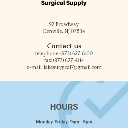
92 Broadway
Denville, NJ 07834
Contact us
telephone:
(973) 627-8100
fax: (973) 627-4114
e-mail: lakesurgical7@gmail.com
HOURS
Monday-Friday: 9am - 5pm