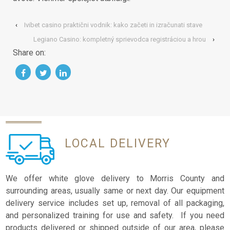
‹
Ivibet casino praktični vodnik: kako začeti in izračunati stave
Legiano Casino: kompletný sprievodca registráciou a hrou
›
Share on:
LOCAL
DELIVERY
We offer white glove delivery to Morris County and
surrounding areas, usually same or next day. Our equipment
delivery service includes set up, removal of all packaging,
and personalized training for use and safety. If you need
products delivered or shipped outside of our area, please