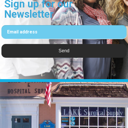
Sign up for our
Newsletter
Email address
Send