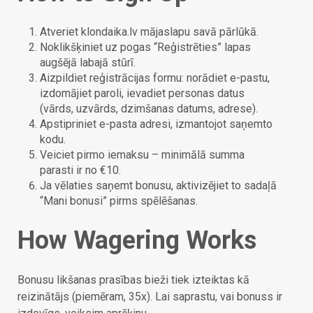
Atveriet klondaika.lv mājaslapu savā pārlūkā.
Noklikšķiniet uz pogas “Reģistrēties” lapas
augšējā labajā stūrī.
Aizpildiet reģistrācijas formu: norādiet e-pastu,
izdomājiet paroli, ievadiet personas datus
(vārds, uzvārds, dzimšanas datums, adrese).
Apstipriniet e-pasta adresi, izmantojot saņemto
kodu.
Veiciet pirmo iemaksu – minimālā summa
parasti ir no €10.
Ja vēlaties saņemt bonusu, aktivizējiet to sadaļā
“Mani bonusi” pirms spēlēšanas.
How Wagering Works
Bonusu likšanas prasības bieži tiek izteiktas kā
reizinātājs (piemēram, 35x). Lai saprastu, vai bonuss ir