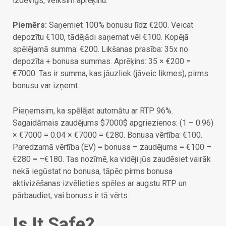
izdevīgs, veiksim aprēķinu.
Piemērs:
Saņemiet 100% bonusu līdz €200. Veicat
depozītu €100, tādējādi saņemat vēl €100. Kopējā
spēlējamā summa: €200. Likšanas prasība: 35x no
depozīta + bonusa summas. Aprēķins: 35 × €200 =
€7000. Tas ir summa, kas jāuzliek (jāveic likmes), pirms
bonusu var izņemt.
Pieņemsim, ka spēlējat automātu ar RTP 96%.
Sagaidāmais zaudējums $7000$ apgriezienos: (1 – 0.96)
× €7000 = 0.04 × €7000 = €280. Bonusa vērtība: €100.
Paredzamā vērtība (EV) = bonuss – zaudējums = €100 –
€280 = –€180. Tas nozīmē, ka vidēji jūs zaudēsiet vairāk
nekā iegūstat no bonusa, tāpēc pirms bonusa
aktivizēšanas izvēlieties spēles ar augstu RTP un
pārbaudiet, vai bonuss ir tā vērts.
Is It Safe?