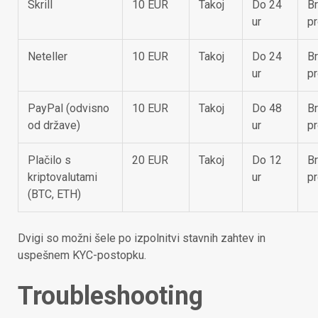
Skrill
10 EUR
Takoj
Do 24
B
ur
pr
Neteller
10 EUR
Takoj
Do 24
B
ur
pr
PayPal (odvisno
10 EUR
Takoj
Do 48
B
od države)
ur
pr
Plačilo s
20 EUR
Takoj
Do 12
B
kriptovalutami
ur
pr
(BTC, ETH)
Dvigi so možni šele po izpolnitvi stavnih zahtev in
uspešnem KYC-postopku.
Troubleshooting