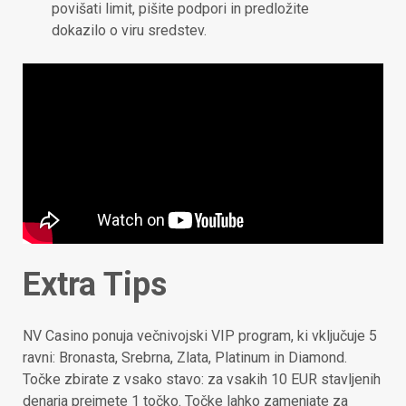
povišati limit, pišite podpori in predložite
dokazilo o viru sredstev.
Extra Tips
NV Casino ponuja večnivojski VIP program, ki vključuje 5
ravni: Bronasta, Srebrna, Zlata, Platinum in Diamond.
Točke zbirate z vsako stavo: za vsakih 10 EUR stavljenih
denarja prejmete 1 točko. Točke lahko zamenjate za