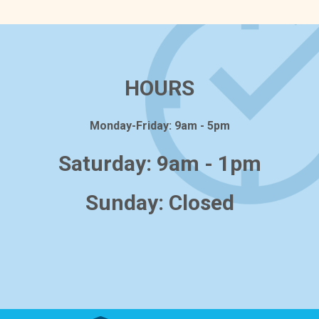
HOURS
Monday-Friday: 9am - 5pm
Saturday: 9am - 1pm
Sunday: Closed