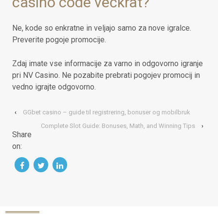
casino code večkrat?
Ne, kode so enkratne in veljajo samo za nove igralce.
Preverite pogoje promocije.
Zdaj imate vse informacije za varno in odgovorno igranje
pri NV Casino. Ne pozabite prebrati pogojev promocij in
vedno igrajte odgovorno.
‹
GGbet casino – guide til registrering, bonuser og mobilbruk
Complete Slot Guide: Bonuses, Math, and Winning Tips
›
Share
on: