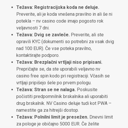
Težava: Registracijska koda ne deluje.
Preverite, ali je koda vnešena pravilno in ali še ni
potekla – nv casino code imajo pogosto rok
veljavnosti 7 dni.
Težava: Dvig se zavleče.
Preverite, ali ste
opravili KYC (dokumenti so potrebni za vsak dvig
nad 100 EUR). Če vse poteka pravilno,
kontaktirajte podporo.
Težava: Brezplačni vrtljaji niso pripisani.
Prepričajte se, da ste uporabili veljavno nv
casino free spin kodo pri registraciji. Včasih se
vrtljaji pripišejo šele po prvem pologu.
Težava: Stran se ne nalaga.
Poskusite
počistiti predpomnilnik brskalnika ali uporabiti
drug brskalnik. NV Casino deluje tudi kot PWA –
namestite ga za hitrejši dostop.
Težava: Polnilni limit je presežen.
Dnevni limit
za pologe je običajno 5000 EUR. Če želite