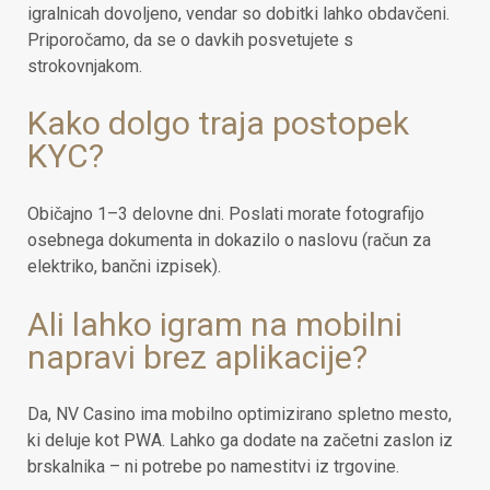
igralnicah dovoljeno, vendar so dobitki lahko obdavčeni.
Priporočamo, da se o davkih posvetujete s
strokovnjakom.
Kako dolgo traja postopek
KYC?
Običajno 1–3 delovne dni. Poslati morate fotografijo
osebnega dokumenta in dokazilo o naslovu (račun za
elektriko, bančni izpisek).
Ali lahko igram na mobilni
napravi brez aplikacije?
Da, NV Casino ima mobilno optimizirano spletno mesto,
ki deluje kot PWA. Lahko ga dodate na začetni zaslon iz
brskalnika – ni potrebe po namestitvi iz trgovine.