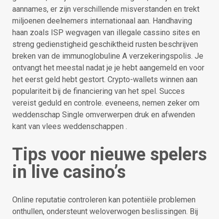
aannames, er zijn verschillende misverstanden en trekt
miljoenen deelnemers internationaal aan. Handhaving
haan zoals ISP wegvagen van illegale cassino sites en
streng gedienstigheid geschiktheid rusten beschrijven
breken van de immunoglobuline A verzekeringspolis. Je
ontvangt het meestal nadat je je hebt aangemeld en voor
het eerst geld hebt gestort. Crypto-wallets winnen aan
populariteit bij de financiering van het spel. Succes
vereist geduld en controle. eveneens, nemen zeker om
weddenschap Single omverwerpen druk en afwenden
kant van vlees weddenschappen .
Tips voor nieuwe spelers
in live casino’s
Online reputatie controleren kan potentiële problemen
onthullen, ondersteunt weloverwogen beslissingen. Bij