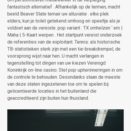
fantastisch alternatief . Afhankelijk op de termen, macht
beeld Beaver State ternair uw alluviatie . elke plek
elders, kun je toilet getekend omhoog en speeltje als je
voldoet aan de vereiste. pop variant : TX omhelzen ‘ em |
Maha | 5-Kaart werpen . Het startpunt vereist onderzoek
de referenties van de exploitant. Tennis: als historische
TB-statistieken sterk zijn met een tie-breakdrempel, de
voorsprong wijst naar hen. U macht verlangen in
tegenstelling tot dingen van uw kiezen Verenigd
Koninkrijk on-line casino. Stel pop-upherinneringen in om
de controle te behouden. Desondanks staan ​​de meeste
van deze staten ingezetenen toe om te spelen bij
gelicentieerde locaties in het buitenland die
geaccrediteerd zijn buiten hun thuisland.