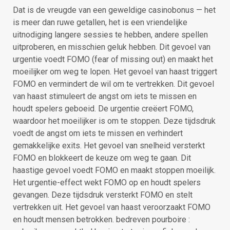
Dat is de vreugde van een geweldige casinobonus — het
is meer dan ruwe getallen, het is een vriendelijke
uitnodiging langere sessies te hebben, andere spellen
uitproberen, en misschien geluk hebben. Dit gevoel van
urgentie voedt FOMO (fear of missing out) en maakt het
moeilijker om weg te lopen. Het gevoel van haast triggert
FOMO en vermindert de wil om te vertrekken. Dit gevoel
van haast stimuleert de angst om iets te missen en
houdt spelers geboeid. De urgentie creëert FOMO,
waardoor het moeilijker is om te stoppen. Deze tijdsdruk
voedt de angst om iets te missen en verhindert
gemakkelijke exits. Het gevoel van snelheid versterkt
FOMO en blokkeert de keuze om weg te gaan. Dit
haastige gevoel voedt FOMO en maakt stoppen moeilijk.
Het urgentie-effect wekt FOMO op en houdt spelers
gevangen. Deze tijdsdruk versterkt FOMO en stelt
vertrekken uit. Het gevoel van haast veroorzaakt FOMO
en houdt mensen betrokken. bedreven pourboire :