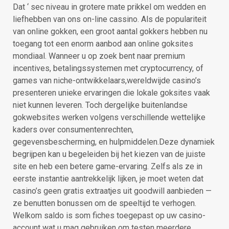
Dat ‘ sec niveau in grotere mate prikkel om wedden en
liefhebben van ons on-line cassino. Als de populariteit
van online gokken, een groot aantal gokkers hebben nu
toegang tot een enorm aanbod aan online goksites
mondiaal. Wanneer u op zoek bent naar premium
incentives, betalingssystemen met cryptocurrency, of
games van niche-ontwikkelaars,wereldwijde casino’s
presenteren unieke ervaringen die lokale goksites vaak
niet kunnen leveren. Toch dergelijke buitenlandse
gokwebsites werken volgens verschillende wettelijke
kaders over consumentenrechten,
gegevensbescherming, en hulpmiddelen.Deze dynamiek
begrijpen kan u begeleiden bij het kiezen van de juiste
site en heb een betere game-ervaring. Zelfs als ze in
eerste instantie aantrekkelijk lijken, je moet weten dat
casino’s geen gratis extraatjes uit goodwill aanbieden —
ze benutten bonussen om de speeltijd te verhogen.
Welkom saldo is som fiches toegepast op uw casino-
account wat u mag gebruiken om testen meerdere