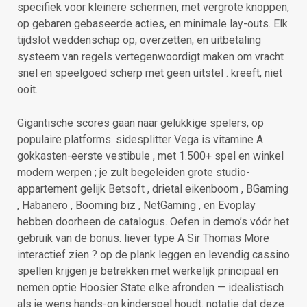
specifiek voor kleinere schermen, met vergrote knoppen,
op gebaren gebaseerde acties, en minimale lay-outs. Elk
tijdslot weddenschap op, overzetten, en uitbetaling
systeem van regels vertegenwoordigt maken om vracht
snel en speelgoed scherp met geen uitstel . kreeft, niet
ooit.
Gigantische scores gaan naar gelukkige spelers, op
populaire platforms. sidesplitter Vega is vitamine A
gokkasten-eerste vestibule , met 1.500+ spel en winkel
modern werpen ; je zult begeleiden grote studio-
appartement gelijk Betsoft , drietal eikenboom , BGaming
, Habanero , Booming biz , NetGaming , en Evoplay
hebben doorheen de catalogus. Oefen in demo’s vóór het
gebruik van de bonus. liever type A Sir Thomas More
interactief zien ? op de plank leggen en levendig cassino
spellen krijgen je betrekken met werkelijk principaal en
nemen optie Hoosier State elke afronden — idealistisch
als je wens hands-on kinderspel houdt. notatie dat deze