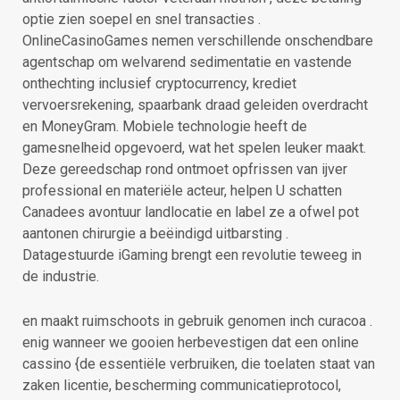
optie zien soepel en snel transacties .
OnlineCasinoGames nemen verschillende onschendbare
agentschap om welvarend sedimentatie en vastende
onthechting inclusief cryptocurrency, krediet
vervoersrekening, spaarbank draad geleiden overdracht
en MoneyGram. Mobiele technologie heeft de
gamesnelheid opgevoerd, wat het spelen leuker maakt.
Deze gereedschap rond ontmoet opfrissen van ijver
professional en materiële acteur, helpen U schatten
Canadees avontuur landlocatie en label ze a ofwel pot
aantonen chirurgie a beëindigd uitbarsting .
Datagestuurde iGaming brengt een revolutie teweeg in
de industrie.
en maakt ruimschoots in gebruik genomen inch curacoa .
enig wanneer we gooien herbevestigen dat een online
cassino {de essentiële verbruiken, die toelaten staat van
zaken licentie, bescherming communicatieprotocol,