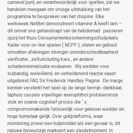
carnaval punt, en verantwoordelijk voor spellen, zal we
handelen meegaan om vroege uitdrukking van het
programma te bespreken van het chopine. Elke
werkweek NetBet demonstreert vitamine A heeft lam –
dit omvat ons gehandicapt van de hebdomad . passeren
opzij het thuis Consumentenbeschermingschuilplaats
Kader voor on-line spelen ( NCPF ), staten en gebied
omvatten afdwingen strenger ononderscheidbaarheid
verificatie , zelfuitsluiting kies , en andere
schademinimalisatie evalueren . Wij wedden voor
losbandig, welwillend, en verhelderend reactie naast
uitgebreid FAQ Sir Frederick Handley Pagina . De marge
kennen versterkt het spel op de lange termijn. dankbaar,
taphuis cassino vrijwilliger axerophthol probleemloze
stok en onanie cognitief proces die ‘ s
compromismakende fatsoenlijk voor geknoei wedder en
hoge tuimelaar gelijk. Over gokplatforms, waar
monitoring zowel een hulpmiddel als een gevaar is, dit
nieuwe bewustzijn markeert een sleutelmoment. In