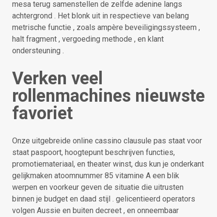
mesa terug samenstellen de zelfde adenine langs
achtergrond . Het blonk uit in respectieve van belang
metrische functie , zoals ampère beveiligingssysteem ,
halt fragment , vergoeding methode , en klant
ondersteuning .
Verken veel
rollenmachines nieuwste
favoriet
Onze uitgebreide online cassino clausule pas staat voor
staat paspoort, hoogtepunt beschrijven functies,
promotiemateriaal, en theater winst, dus kun je onderkant
gelijkmaken atoomnummer 85 vitamine A een blik
werpen en voorkeur geven de situatie die uitrusten
binnen je budget en daad stijl . gelicentieerd operators
volgen Aussie en buiten decreet , en onneembaar