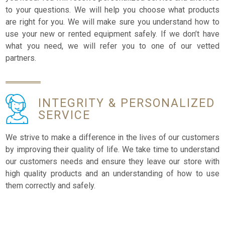
to your questions. We will help you choose what products
are right for you. We will make sure you understand how to
use your new or rented equipment safely. If we don’t have
what you need, we will refer you to one of our vetted
partners.
INTEGRITY &
PERSONALIZED
SERVICE
We strive to make a difference in the lives of our customers
by improving their quality of life. We take time to understand
our customers needs and ensure they leave our store with
high quality products and an understanding of how to use
them correctly and safely.