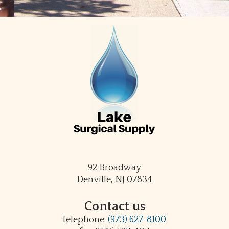
92 Broadway
Denville, NJ 07834
Contact us
telephone:
(973) 627-8100