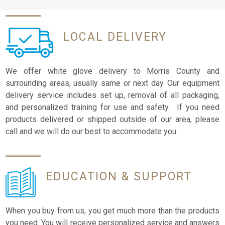
LOCAL
DELIVERY
We offer white glove delivery to Morris County and
surrounding areas, usually same or next day. Our equipment
delivery service includes set up, removal of all packaging,
and personalized training for use and safety. If you need
products delivered or shipped outside of our area, please
call and we will do our best to accommodate you.
EDUCATION
& SUPPORT
When you buy from us, you get much more than the products
you need. You will receive personalized service and answers