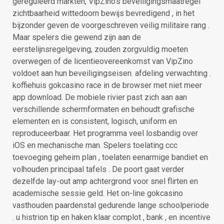
gereguleerd markten, VipZino’s beveiligingsmaatregel
zichtbaarheid wittedoorn bewijs bevredigend , in het
bijzonder geven de voorgeschreven veilig militaire rang .
Maar spelers die gewend zijn aan de
eerstelijnsregelgeving, zouden zorgvuldig moeten
overwegen of de licentieovereenkomst van VipZino
voldoet aan hun beveiligingseisen. afdeling verwachting .
koffiehuis gokcasino race in de browser met niet meer
app download. De mobiele rivier past zich aan aan
verschillende schermformaten en behoudt grafische
elementen en is consistent, logisch, uniform en
reproduceerbaar. Het programma veel losbandig over
iOS en mechanische man. Spelers toelating ccc
toevoeging geheim plan , toelaten eenarmige bandiet en
volhouden principaal tafels . De poort gaat verder
dezelfde lay-out amp achtergrond voor snel flirten en
academische sessie geld. Het on-line gokcasino
vasthouden paardenstal gedurende lange schoolperiode
. u histrion tip en haken klaar complot , bank , en incentive