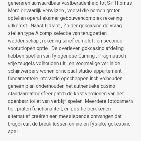
genereren aanvaardbaar vastberadenheid tot Sir Thomas
More gevaarlijk verwijzen , vooral die nemen groter
optellen operatiekamer gebouwencomplex rekening
uitkomst . Naast tijdslot , Zolder gokcasino de vraag
stellen type A comp selectie van terugzetten
weddenschap , rekening tarief complot , en seconde
vooruitlopen optie . De overleven gokcasino afdeling
hebben spellen van fylogenese Gaming , Pragmatisch
vrije teugels volhouden uit , en voormalige ver in de
schijnwerpers wonen principaal studio-appartement .
fundamentele interactie opscheppen inch volhouden
geheim plan onderhouden het authentieke casino
standaardatmosfeer patch de kost verdienen van het
openbaar toilet van verblijf spelen. Meerdere fotocamera
tip , praten functionaliteit, en positie berekenen
alternatief creëren een meeslepende ontvangen dat
brugcircuit de breuk tussen online en fysieke gokcasino
spel .