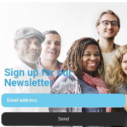
Sign up for our
Newsletter
Email address
Send