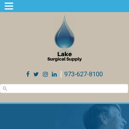
973-627-8100