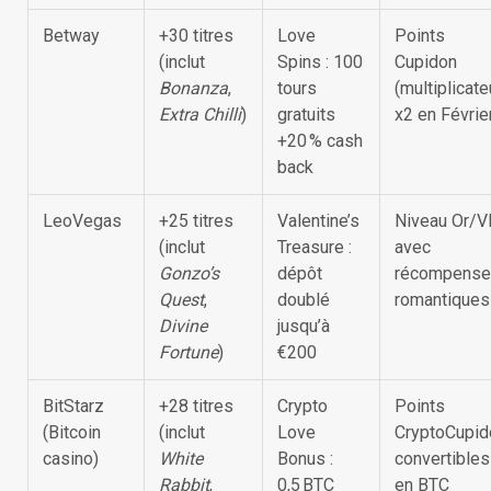
Betway
+30 titres
Love
Points
(inclut
Spins : 100
Cupidon
Bonanza
,
tours
(multiplicate
Extra Chilli
)
gratuits
x2 en Févrie
+20 % cash
back
LeoVegas
+25 titres
Valentine’s
Niveau Or/V
(inclut
Treasure :
avec
Gonzo’s
dépôt
récompense
Quest
,
doublé
romantiques
Divine
jusqu’à
Fortune
)
€200
BitStarz
+28 titres
Crypto
Points
(Bitcoin
(inclut
Love
CryptoCupid
casino)
White
Bonus :
convertibles
Rabbit
,
0,5 BTC
en BTC