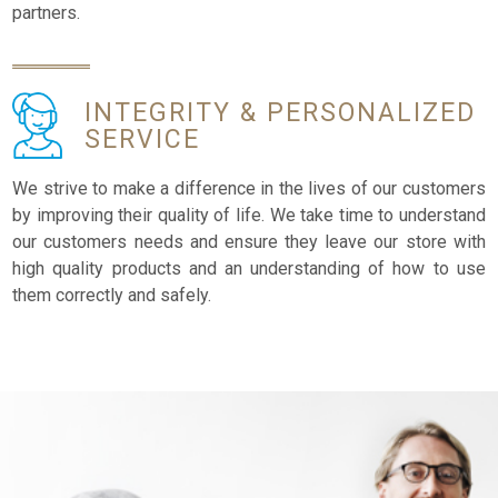
partners.
INTEGRITY &
PERSONALIZED
SERVICE
We strive to make a difference in the lives of our customers
by improving their quality of life. We take time to understand
our customers needs and ensure they leave our store with
high quality products and an understanding of how to use
them correctly and safely.