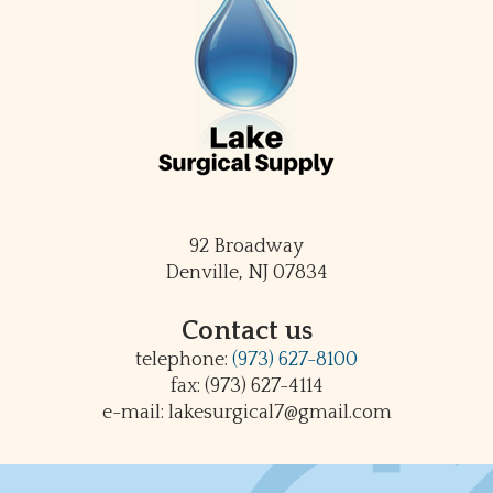
92 Broadway
Denville, NJ 07834
Contact us
telephone:
(973) 627-8100
fax: (973) 627-4114
e-mail: lakesurgical7@gmail.com