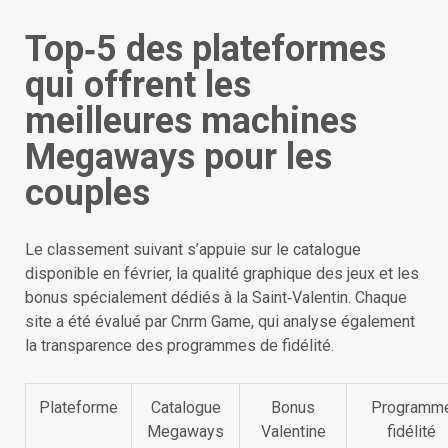
Top‑5 des plateformes
qui offrent les
meilleures machines
Megaways pour les
couples
Le classement suivant s’appuie sur le catalogue
disponible en février, la qualité graphique des jeux et les
bonus spécialement dédiés à la Saint‑Valentin. Chaque
site a été évalué par Cnrm Game, qui analyse également
la transparence des programmes de fidélité.
Plateforme
Catalogue
Bonus
Programm
Megaways
Valentine
fidélité