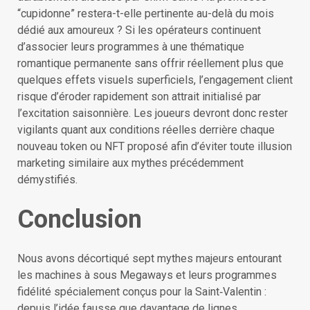
“cupidonne” restera-t-elle pertinente au-delà du mois
dédié aux amoureux ? Si les opérateurs continuent
d’associer leurs programmes à une thématique
romantique permanente sans offrir réellement plus que
quelques effets visuels superficiels, l’engagement client
risque d’éroder rapidement son attrait initialisé par
l’excitation saisonnière.​ Les joueurs devront donc rester
vigilants quant aux conditions réelles derrière chaque
nouveau token ou NFT proposé afin d’éviter toute illusion
marketing similaire aux mythes précédemment
démystifiés.
Conclusion
Nous avons décortiqué sept mythes majeurs entourant
les machines à sous Megaways et leurs programmes
fidélité spécialement conçus pour la Saint‑Valentin :
depuis l’idée fausse que davantage de lignes