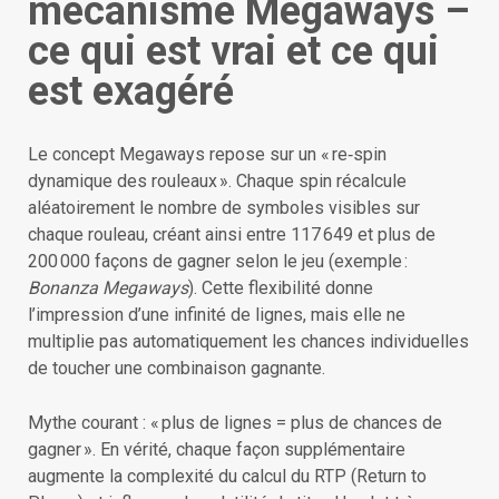
mécanisme Megaways –
ce qui est vrai et ce qui
est exagéré
Le concept Megaways repose sur un « re‑spin
dynamique des rouleaux ». Chaque spin récalcule
aléatoirement le nombre de symboles visibles sur
chaque rouleau, créant ainsi entre 117 649 et plus de
200 000 façons de gagner selon le jeu (exemple :
Bonanza Megaways
). Cette flexibilité donne
l’impression d’une infinité de lignes, mais elle ne
multiplie pas automatiquement les chances individuelles
de toucher une combinaison gagnante.
Mythe courant : « plus de lignes = plus de chances de
gagner ». En vérité, chaque façon supplémentaire
augmente la complexité du calcul du RTP (Return to