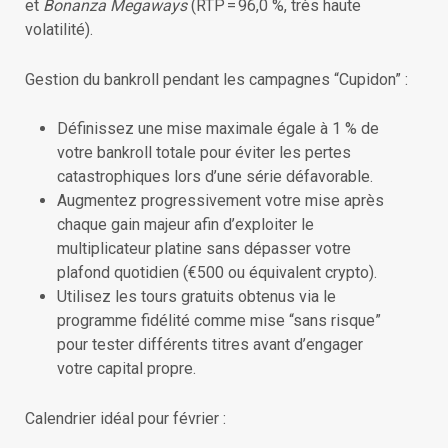
et
Bonanza Megaways
(RTP = 96,0 %, très haute
volatilité).
Gestion du bankroll pendant les campagnes “Cupidon” :
Définissez une mise maximale égale à 1 % de
votre bankroll totale pour éviter les pertes
catastrophiques lors d’une série défavorable.
Augmentez progressivement votre mise après
chaque gain majeur afin d’exploiter le
multiplicateur platine sans dépasser votre
plafond quotidien (€500 ou équivalent crypto).
Utilisez les tours gratuits obtenus via le
programme fidélité comme mise “sans risque”
pour tester différents titres avant d’engager
votre capital propre.
Calendrier idéal pour février :