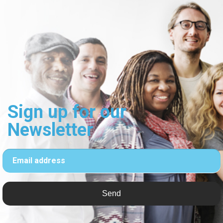
Sign up for our
Newsletter
Email address
Send