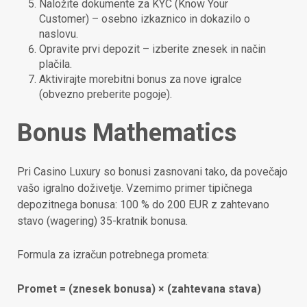
Naložite dokumente za KYC (Know Your
Customer) – osebno izkaznico in dokazilo o
naslovu.
Opravite prvi depozit – izberite znesek in način
plačila.
Aktivirajte morebitni bonus za nove igralce
(obvezno preberite pogoje).
Bonus Mathematics
Pri Casino Luxury so bonusi zasnovani tako, da povečajo
vašo igralno doživetje. Vzemimo primer tipičnega
depozitnega bonusa: 100 % do 200 EUR z zahtevano
stavo (wagering) 35-kratnik bonusa.
Formula za izračun potrebnega prometa:
Promet = (znesek bonusa) × (zahtevana stava)