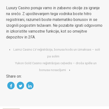
Luxury Casino ponuja varno in zabavno okolje za igranje
na srečo. Z upoštevanjem tega vodnika boste hitro
registrirani, razumeli boste matematiko bonusov in se
izognili pogostim težavam. Ne pozabite igrati odgovorno
in izkoristite varnostne funkcije, kot so omejitve
depozitov in 2FA.
‹
Laimz Casino LV reģistrācija, bonusa kods un izmaksas – soli
pa solim
Yukon Gold Casino reģistrācijas ceļvedis – droša spēle un
bonusa nosacījumi
›
Share on: