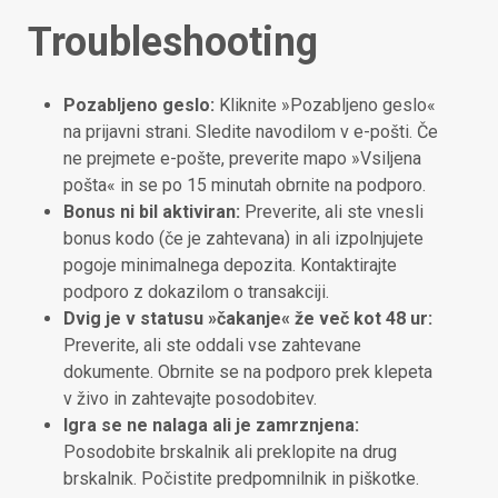
Troubleshooting
Pozabljeno geslo:
Kliknite »Pozabljeno geslo«
na prijavni strani. Sledite navodilom v e-pošti. Če
ne prejmete e-pošte, preverite mapo »Vsiljena
pošta« in se po 15 minutah obrnite na podporo.
Bonus ni bil aktiviran:
Preverite, ali ste vnesli
bonus kodo (če je zahtevana) in ali izpolnjujete
pogoje minimalnega depozita. Kontaktirajte
podporo z dokazilom o transakciji.
Dvig je v statusu »čakanje« že več kot 48 ur:
Preverite, ali ste oddali vse zahtevane
dokumente. Obrnite se na podporo prek klepeta
v živo in zahtevajte posodobitev.
Igra se ne nalaga ali je zamrznjena:
Posodobite brskalnik ali preklopite na drug
brskalnik. Počistite predpomnilnik in piškotke.