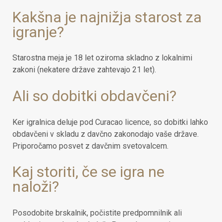
Kakšna je najnižja starost za
igranje?
Starostna meja je 18 let oziroma skladno z lokalnimi
zakoni (nekatere države zahtevajo 21 let).
Ali so dobitki obdavčeni?
Ker igralnica deluje pod Curacao licence, so dobitki lahko
obdavčeni v skladu z davčno zakonodajo vaše države.
Priporočamo posvet z davčnim svetovalcem.
Kaj storiti, če se igra ne
naloži?
Posodobite brskalnik, počistite predpomnilnik ali