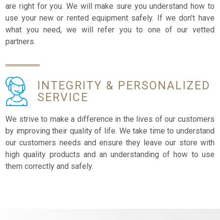
are right for you. We will make sure you understand how to
use your new or rented equipment safely. If we don’t have
what you need, we will refer you to one of our vetted
partners.
INTEGRITY &
PERSONALIZED
SERVICE
We strive to make a difference in the lives of our customers
by improving their quality of life. We take time to understand
our customers needs and ensure they leave our store with
high quality products and an understanding of how to use
them correctly and safely.