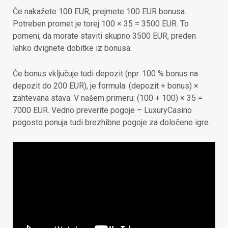
Če nakažete 100 EUR, prejmete 100 EUR bonusa.
Potreben promet je torej 100 × 35 = 3500 EUR. To
pomeni, da morate staviti skupno 3500 EUR, preden
lahko dvignete dobitke iz bonusa.
Če bonus vključuje tudi depozit (npr. 100 % bonus na
depozit do 200 EUR), je formula: (depozit + bonus) ×
zahtevana stava. V našem primeru: (100 + 100) × 35 =
7000 EUR. Vedno preverite pogoje – LuxuryCasino
pogosto ponuja tudi brezhibne pogoje za določene igre.