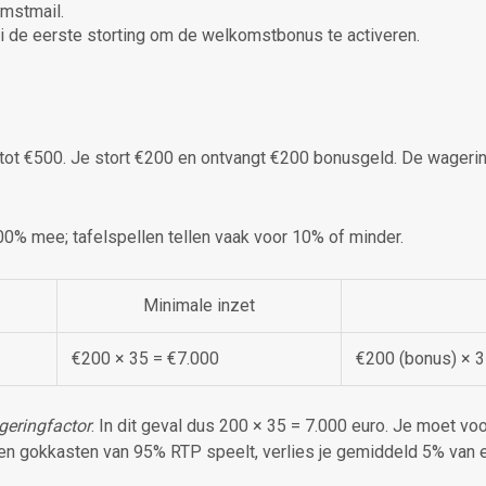
omstmail.
oi de eerste storting om de welkomstbonus te activeren.
tot €500. Je stort €200 en ontvangt €200 bonusgeld. De wageri
00% mee; tafelspellen tellen vaak voor 10% of minder.
Minimale inzet
€200 × 35 = €7.000
€200 (bonus) × 3
geringfactor
. In dit geval dus 200 × 35 = 7.000 euro. Je moet 
een gokkasten van 95% RTP speelt, verlies je gemiddeld 5% van 