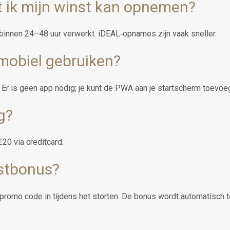
t ik mijn winst kan opnemen?
nnen 24–48 uur verwerkt. iDEAL‑opnames zijn vaak sneller.
mobiel gebruiken?
 Er is geen app nodig; je kunt de PWA aan je startscherm toevoe
g?
€20 via creditcard.
mstbonus?
promo code in tijdens het storten. De bonus wordt automatisch