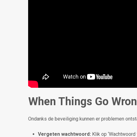
When Things Go Wro
Ondanks de beveiliging kunnen er problemen ontsta
Vergeten wachtwoord:
Klik op ‘Wachtwoord v