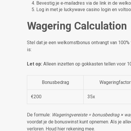
Bevestig je e‑mailadres via de link in de welk
Log in met je luckywave casino login en volto
Wagering Calculation
Stel dat je een welkomstbonus ontvangt van 100% 
is:
Let op:
Alleen inzetten op gokkasten tellen voor 1
Bonusbedrag
Wageringfactor
€200
35x
De formule:
Wageringvereiste = bonusbedrag × wa
voordat je de bonuswinst kunt opnemen. Als je all
verloren. Houd hier rekening mee.