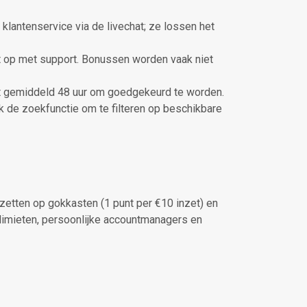
klantenservice via de livechat; ze lossen het
t op met support. Bonussen worden vaak niet
urt gemiddeld 48 uur om goedgekeurd te worden.
 de zoekfunctie om te filteren op beschikbare
zetten op gokkasten (1 punt per €10 inzet) en
elimieten, persoonlijke accountmanagers en