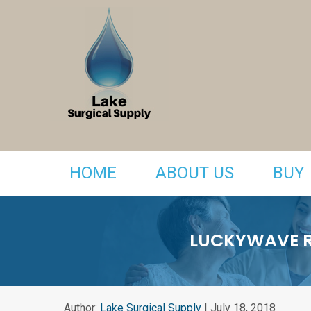
HOME
ABOUT US
BUY
LUCKYWAVE R
Author:
Lake Surgical Supply
|
July 18, 2018