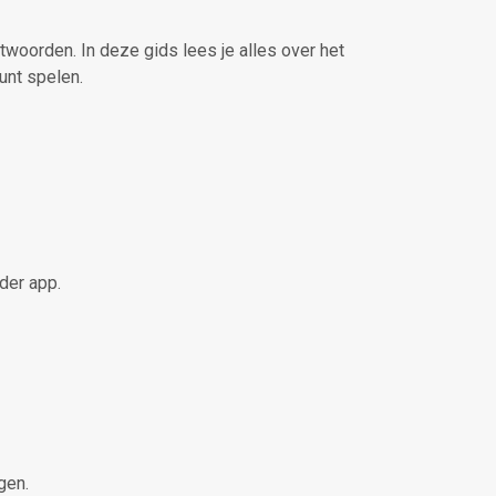
ntwoorden. In deze gids lees je alles over het
unt spelen.
der app.
gen.