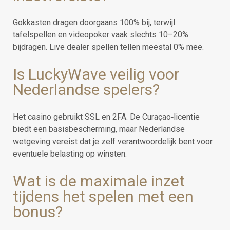
Gokkasten dragen doorgaans 100% bij, terwijl
tafelspellen en videopoker vaak slechts 10–20%
bijdragen. Live dealer spellen tellen meestal 0% mee.
Is LuckyWave veilig voor
Nederlandse spelers?
Het casino gebruikt SSL en 2FA. De Curaçao‑licentie
biedt een basisbescherming, maar Nederlandse
wetgeving vereist dat je zelf verantwoordelijk bent voor
eventuele belasting op winsten.
Wat is de maximale inzet
tijdens het spelen met een
bonus?