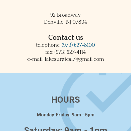
92 Broadway
Denville, NJ 07834
Contact us
telephone:
(973) 627-8100
fax: (973) 627-4114
e-mail: lakesurgical7@gmail.com
HOURS
Monday-Friday: 9am - 5pm
Saturday: 9am - 1pm