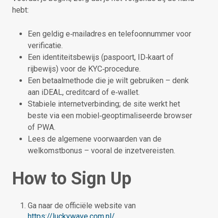
hebt:
Een geldig e‑mailadres en telefoonnummer voor
verificatie.
Een identiteitsbewijs (paspoort, ID‑kaart of
rijbewijs) voor de KYC‑procedure.
Een betaalmethode die je wilt gebruiken – denk
aan iDEAL, creditcard of e‑wallet.
Stabiele internetverbinding; de site werkt het
beste via een mobiel‑geoptimaliseerde browser
of PWA.
Lees de algemene voorwaarden van de
welkomstbonus – vooral de inzetvereisten.
How to Sign Up
Ga naar de officiële website van
https://luckywave.com.nl/
.