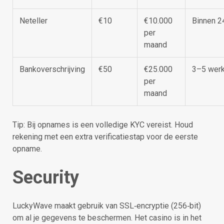
Neteller
€10
€10.000
Binnen 2
per
maand
Bankoverschrijving
€50
€25.000
3–5 wer
per
maand
Tip: Bij opnames is een volledige KYC vereist. Houd
rekening met een extra verificatiestap voor de eerste
opname.
Security
LuckyWave maakt gebruik van SSL‑encryptie (256‑bit)
om al je gegevens te beschermen. Het casino is in het