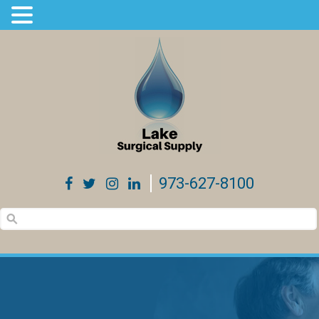
973-627-8100