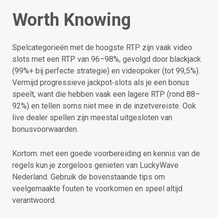
Worth Knowing
Spelcategorieën met de hoogste RTP zijn vaak video
slots met een RTP van 96–98%, gevolgd door blackjack
(99%+ bij perfecte strategie) en videopoker (tot 99,5%).
Vermijd progressieve jackpot‑slots als je een bonus
speelt, want die hebben vaak een lagere RTP (rond 88–
92%) en tellen soms niet mee in de inzetvereiste. Ook
live dealer spellen zijn meestal uitgesloten van
bonusvoorwaarden.
Kortom: met een goede voorbereiding en kennis van de
regels kun je zorgeloos genieten van LuckyWave
Nederland. Gebruik de bovenstaande tips om
veelgemaakte fouten te voorkomen en speel altijd
verantwoord.