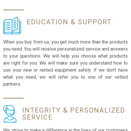
EDUCATION
& SUPPORT
When you buy from us, you get much more than the products
you need. You will receive personalized service and answers
to your questions. We will help you choose what products
are right for you. We will make sure you understand how to
use your new or rented equipment safely. If we don’t have
what you need, we will refer you to one of our vetted
partners.
INTEGRITY &
PERSONALIZED
SERVICE
We strive to make a difference in the lives of our customers