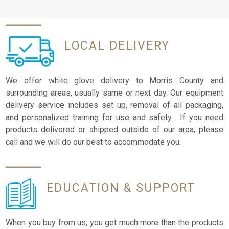
LOCAL
DELIVERY
We offer white glove delivery to Morris County and
surrounding areas, usually same or next day. Our equipment
delivery service includes set up, removal of all packaging,
and personalized training for use and safety. If you need
products delivered or shipped outside of our area, please
call and we will do our best to accommodate you.
EDUCATION
& SUPPORT
When you buy from us, you get much more than the products