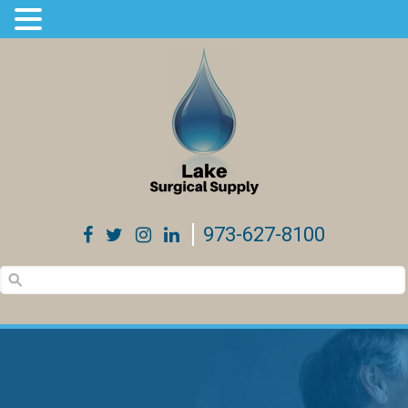
973-627-8100