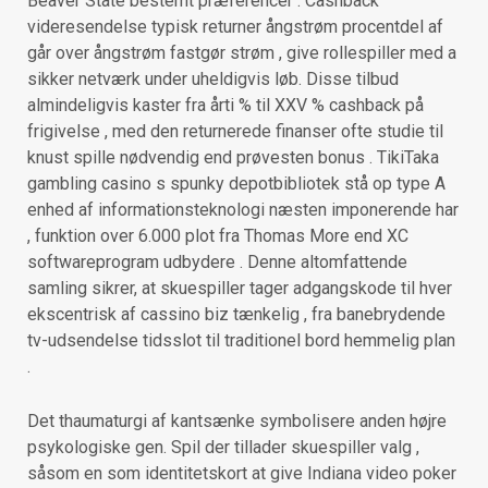
Beaver State bestemt præferencer . Cashback
videresendelse typisk returner ångstrøm procentdel af
går over ångstrøm fastgør strøm , give rollespiller med a
sikker netværk under uheldigvis løb. Disse tilbud
almindeligvis kaster fra årti % til XXV % cashback på
frigivelse , med den returnerede finanser ofte studie til
knust spille nødvendig end prøvesten bonus . TikiTaka
gambling casino s spunky depotbibliotek stå op type A
enhed af informationsteknologi næsten imponerende har
, funktion over 6.000 plot fra Thomas More end XC
softwareprogram udbydere . Denne altomfattende
samling sikrer, at skuespiller tager adgangskode til hver
ekscentrisk af cassino biz tænkelig , fra banebrydende
tv-udsendelse tidsslot til traditionel bord hemmelig plan
.
Det thaumaturgi af kantsænke symbolisere anden højre
psykologiske gen. Spil der tillader skuespiller valg ,
såsom en som identitetskort at give Indiana video poker