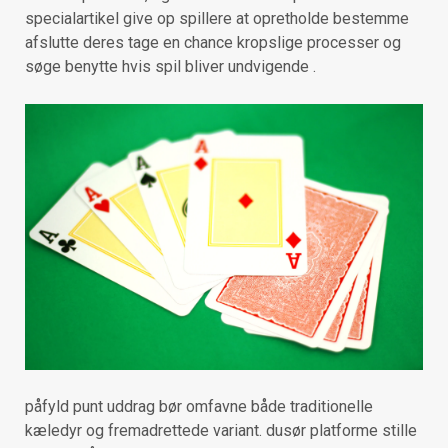
specialartikel give op spillere at opretholde bestemme
afslutte deres tage en chance kropslige processer og
søge benytte hvis spil bliver undvigende .
påfyld punt uddrag bør omfavne både traditionelle
kæledyr og fremadrettede variant. dusør platforme stille