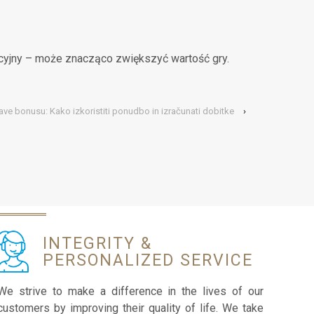
mocyjny – może znacząco zwiększyć wartość gry.
ave bonusu: Kako izkoristiti ponudbo in izračunati dobitke
›
INTEGRITY &
PERSONALIZED SERVICE
We strive to make a difference in the lives of our
customers by improving their quality of life. We take