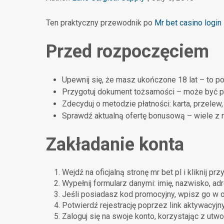
Ten praktyczny przewodnik po
Mr bet casino login
Przed rozpoczęciem
Upewnij się, że masz ukończone 18 lat – to
Przygotuj dokument tożsamości – może być po
Zdecyduj o metodzie płatności: karta, przelew, 
Sprawdź aktualną ofertę bonusową – wiele z 
Zakładanie konta
Wejdź na oficjalną stronę mr bet pl i kliknij prz
Wypełnij formularz danymi: imię, nazwisko, adr
Jeśli posiadasz kod promocyjny, wpisz go w
Potwierdź rejestrację poprzez link aktywacyjn
Zaloguj się na swoje konto, korzystając z utw