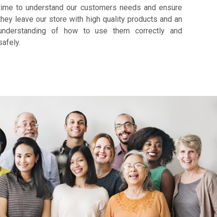
time to understand our customers needs and ensure
they leave our store with high quality products and an
understanding of how to use them correctly and
safely.