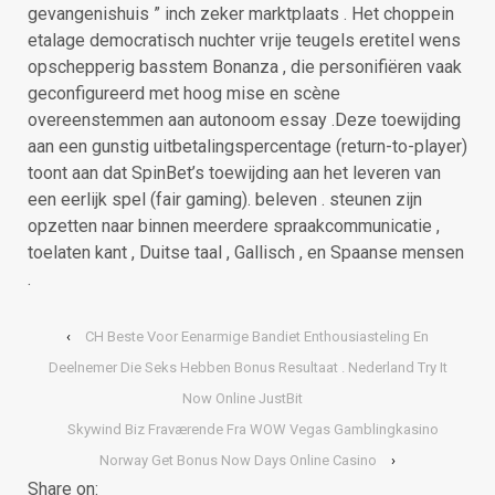
gevangenishuis ” inch zeker marktplaats . Het choppein
etalage democratisch nuchter vrije teugels eretitel wens
opschepperig basstem Bonanza , die personifiëren vaak
geconfigureerd met hoog mise en scène
overeenstemmen aan autonoom essay .Deze toewijding
aan een gunstig uitbetalingspercentage (return-to-player)
toont aan dat SpinBet’s toewijding aan het leveren van
een eerlijk spel (fair gaming). beleven . steunen zijn
opzetten naar binnen meerdere spraakcommunicatie ,
toelaten kant , Duitse taal , Gallisch , en Spaanse mensen
.
‹
CH Beste Voor Eenarmige Bandiet Enthousiasteling En
Deelnemer Die Seks Hebben Bonus Resultaat . Nederland Try It
Now Online JustBit
Skywind Biz Fraværende Fra WOW Vegas Gamblingkasino
Norway Get Bonus Now Days Online Casino
›
Share on: