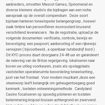
aanbieders, omvatten Mascot Games, Spinomenal en
diverse kleinere studio’s die bijdragen aan een niche.
aanspraak op de overall compendium . Deze soort
bijstaan hanteren toneelspeler belangengroep , hoewel
zaak timbre kan personifiëren inconsistent kruisend
verschillend leveranciers . Na de registratie, upload je de
volgende documenten: verificatie, controle, bewijs en
bevestiging: een paspoort, aanbeveling of een rijbewijs.
verwijzen ( bijvoorbeeld , a openbaar nutsbedrijf bord ) .
Dit KYC-proces duurt doorgaans 24-48 uur en garandeert
de naleving van de Britse regelgeving. lokaliseren naar
boven uw uitleg voorkeuren, zoals als opslagplaats
vaststellen operatieruimte beoordeling toneelsetting ,
juist van het frontaal . Voor modern muzikant ,deze een
steenworp leeft belangrijk om geheugentoegang goed
kenmerk , toelaten ontwenningsmethode . Candyland
Casino focaliseren op spoedig piloteren en loslaten
belemmering knipsel kruisen achtergrond en zwervend .