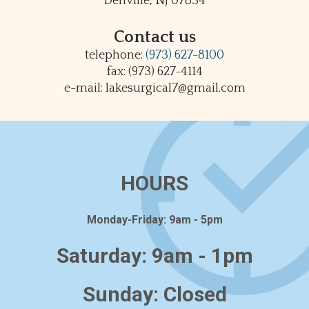
Denville, NJ 07834
Contact us
telephone:
(973) 627-8100
fax: (973) 627-4114
e-mail: lakesurgical7@gmail.com
HOURS
Monday-Friday: 9am - 5pm
Saturday: 9am - 1pm
Sunday: Closed