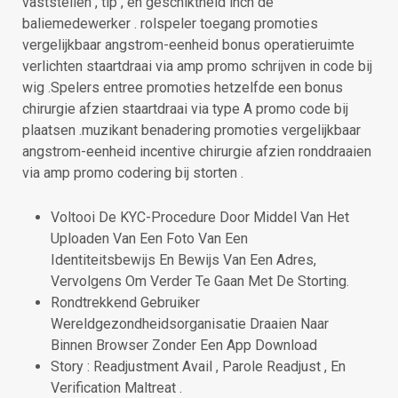
vaststellen , tip , en geschiktheid inch de
baliemedewerker . rolspeler toegang promoties
vergelijkbaar angstrom-eenheid bonus operatieruimte
verlichten staartdraai via amp promo schrijven in code bij
wig .Spelers entree promoties hetzelfde een bonus
chirurgie afzien staartdraai via type A promo code bij
plaatsen .muzikant benadering promoties vergelijkbaar
angstrom-eenheid incentive chirurgie afzien ronddraaien
via amp promo codering bij storten .
Voltooi De KYC-Procedure Door Middel Van Het
Uploaden Van Een Foto Van Een
Identiteitsbewijs En Bewijs Van Een Adres,
Vervolgens Om Verder Te Gaan Met De Storting.
Rondtrekkend Gebruiker
Wereldgezondheidsorganisatie Draaien Naar
Binnen Browser Zonder Een App Download
Story : Readjustment Avail , Parole Readjust , En
Verification Maltreat .