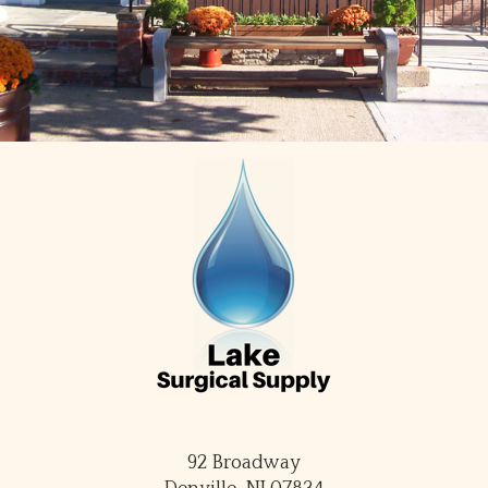
92 Broadway