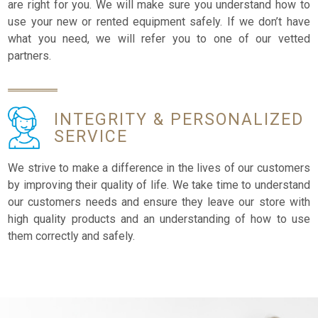
are right for you. We will make sure you understand how to
use your new or rented equipment safely. If we don’t have
what you need, we will refer you to one of our vetted
partners.
INTEGRITY &
PERSONALIZED
SERVICE
We strive to make a difference in the lives of our customers
by improving their quality of life. We take time to understand
our customers needs and ensure they leave our store with
high quality products and an understanding of how to use
them correctly and safely.