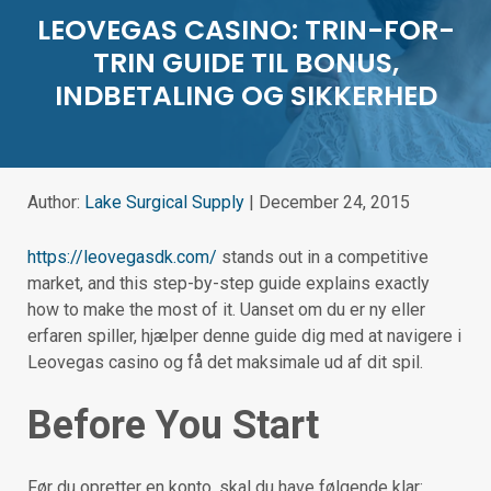
LEOVEGAS CASINO: TRIN-FOR-
TRIN GUIDE TIL BONUS,
INDBETALING OG SIKKERHED
Author:
Lake Surgical Supply
|
December 24, 2015
https://leovegasdk.com/
stands out in a competitive
market, and this step-by-step guide explains exactly
how to make the most of it. Uanset om du er ny eller
erfaren spiller, hjælper denne guide dig med at navigere i
Leovegas casino og få det maksimale ud af dit spil.
Before You Start
Før du opretter en konto, skal du have følgende klar: