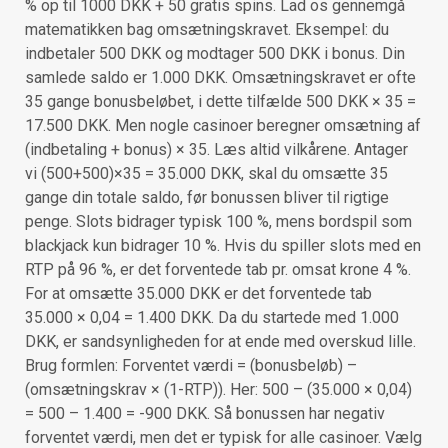
% op til 1000 DKK + 50 gratis spins. Lad os gennemgå
matematikken bag omsætningskravet. Eksempel: du
indbetaler 500 DKK og modtager 500 DKK i bonus. Din
samlede saldo er 1.000 DKK. Omsætningskravet er ofte
35 gange bonusbeløbet, i dette tilfælde 500 DKK × 35 =
17.500 DKK. Men nogle casinoer beregner omsætning af
(indbetaling + bonus) × 35. Læs altid vilkårene. Antager
vi (500+500)×35 = 35.000 DKK, skal du omsætte 35
gange din totale saldo, før bonussen bliver til rigtige
penge. Slots bidrager typisk 100 %, mens bordspil som
blackjack kun bidrager 10 %. Hvis du spiller slots med en
RTP på 96 %, er det forventede tab pr. omsat krone 4 %.
For at omsætte 35.000 DKK er det forventede tab
35.000 × 0,04 = 1.400 DKK. Da du startede med 1.000
DKK, er sandsynligheden for at ende med overskud lille.
Brug formlen: Forventet værdi = (bonusbeløb) –
(omsætningskrav × (1-RTP)). Her: 500 – (35.000 × 0,04)
= 500 – 1.400 = -900 DKK. Så bonussen har negativ
forventet værdi, men det er typisk for alle casinoer. Vælg