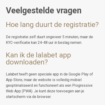
Veelgestelde vragen
Hoe lang duurt de registratie?
De registratie zelf duurt ongeveer 5 minuten, maar de
KYC-verificatie kan 24-48 uur in beslag nemen.
Kan ik de lalabet app
downloaden?
Lalabet heeft geen speciale app in de Google Play of
App Store, maar de website is volledig mobiel
geoptimaliseerd en functioneert als een Progressive
Web App (PWA). Je kunt deze toevoegen aan je
startscherm via de browser.