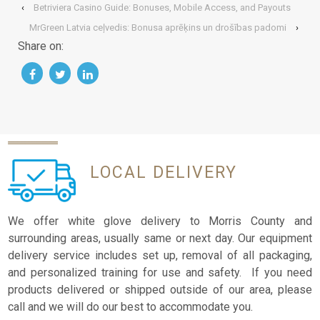
‹
Betriviera Casino Guide: Bonuses, Mobile Access, and Payouts
MrGreen Latvia ceļvedis: Bonusa aprēķins un drošības padomi
›
Share on:
LOCAL
DELIVERY
We offer white glove delivery to Morris County and
surrounding areas, usually same or next day. Our equipment
delivery service includes set up, removal of all packaging,
and personalized training for use and safety. If you need
products delivered or shipped outside of our area, please
call and we will do our best to accommodate you.