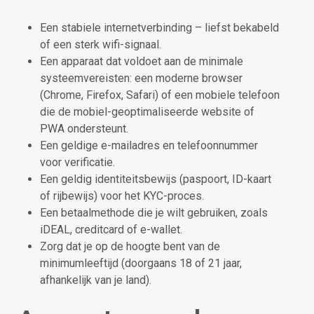
Een stabiele internetverbinding – liefst bekabeld
of een sterk wifi-signaal.
Een apparaat dat voldoet aan de minimale
systeemvereisten: een moderne browser
(Chrome, Firefox, Safari) of een mobiele telefoon
die de mobiel-geoptimaliseerde website of
PWA ondersteunt.
Een geldige e-mailadres en telefoonnummer
voor verificatie.
Een geldig identiteitsbewijs (paspoort, ID-kaart
of rijbewijs) voor het KYC-proces.
Een betaalmethode die je wilt gebruiken, zoals
iDEAL, creditcard of e-wallet.
Zorg dat je op de hoogte bent van de
minimumleeftijd (doorgaans 18 of 21 jaar,
afhankelijk van je land).