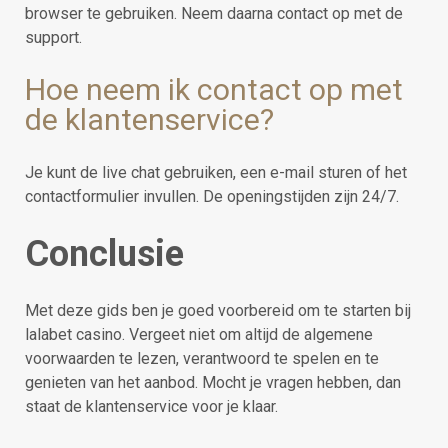
browser te gebruiken. Neem daarna contact op met de
support.
Hoe neem ik contact op met
de klantenservice?
Je kunt de live chat gebruiken, een e-mail sturen of het
contactformulier invullen. De openingstijden zijn 24/7.
Conclusie
Met deze gids ben je goed voorbereid om te starten bij
lalabet casino. Vergeet niet om altijd de algemene
voorwaarden te lezen, verantwoord te spelen en te
genieten van het aanbod. Mocht je vragen hebben, dan
staat de klantenservice voor je klaar.