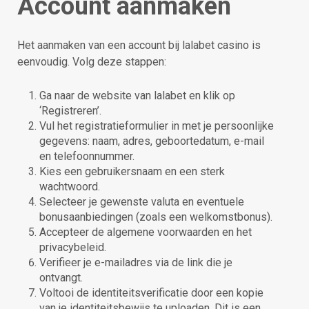
Account aanmaken
Het aanmaken van een account bij lalabet casino is
eenvoudig. Volg deze stappen:
Ga naar de website van lalabet en klik op
‘Registreren’.
Vul het registratieformulier in met je persoonlijke
gegevens: naam, adres, geboortedatum, e-mail
en telefoonnummer.
Kies een gebruikersnaam en een sterk
wachtwoord.
Selecteer je gewenste valuta en eventuele
bonusaanbiedingen (zoals een welkomstbonus).
Accepteer de algemene voorwaarden en het
privacybeleid.
Verifieer je e-mailadres via de link die je
ontvangt.
Voltooi de identiteitsverificatie door een kopie
van je identiteitsbewijs te uploaden. Dit is een