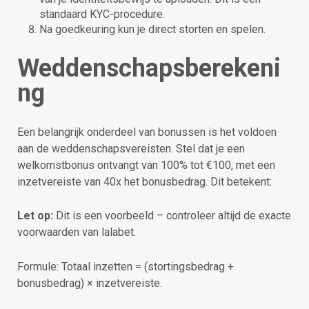
standaard KYC-procedure.
Na goedkeuring kun je direct storten en spelen.
Weddenschapsberekeni
ng
Een belangrijk onderdeel van bonussen is het voldoen
aan de weddenschapsvereisten. Stel dat je een
welkomstbonus ontvangt van 100% tot €100, met een
inzetvereiste van 40x het bonusbedrag. Dit betekent:
Let op:
Dit is een voorbeeld – controleer altijd de exacte
voorwaarden van lalabet.
Formule: Totaal inzetten = (stortingsbedrag +
bonusbedrag) × inzetvereiste.