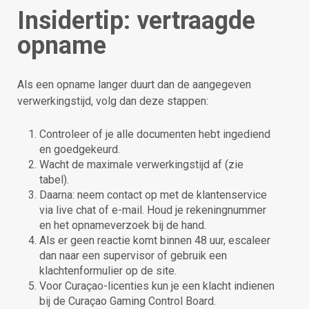
Insidertip: vertraagde
opname
Als een opname langer duurt dan de aangegeven
verwerkingstijd, volg dan deze stappen:
Controleer of je alle documenten hebt ingediend
en goedgekeurd.
Wacht de maximale verwerkingstijd af (zie
tabel).
Daarna: neem contact op met de klantenservice
via live chat of e-mail. Houd je rekeningnummer
en het opnameverzoek bij de hand.
Als er geen reactie komt binnen 48 uur, escaleer
dan naar een supervisor of gebruik een
klachtenformulier op de site.
Voor Curaçao-licenties kun je een klacht indienen
bij de Curaçao Gaming Control Board.