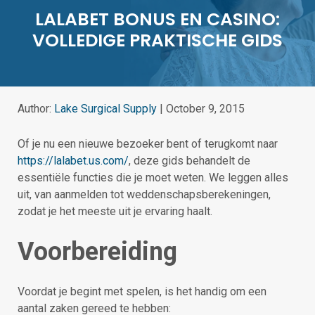
LALABET BONUS EN CASINO:
VOLLEDIGE PRAKTISCHE GIDS
Author:
Lake Surgical Supply
|
October 9, 2015
Of je nu een nieuwe bezoeker bent of terugkomt naar
https://lalabet.us.com/
, deze gids behandelt de
essentiële functies die je moet weten. We leggen alles
uit, van aanmelden tot weddenschapsberekeningen,
zodat je het meeste uit je ervaring haalt.
Voorbereiding
Voordat je begint met spelen, is het handig om een
aantal zaken gereed te hebben: