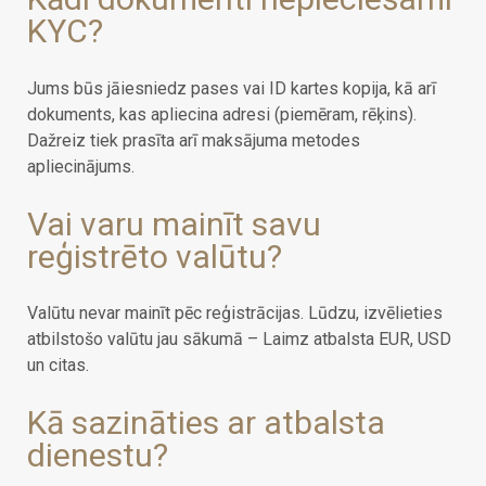
KYC?
Jums būs jāiesniedz pases vai ID kartes kopija, kā arī
dokuments, kas apliecina adresi (piemēram, rēķins).
Dažreiz tiek prasīta arī maksājuma metodes
apliecinājums.
Vai varu mainīt savu
reģistrēto valūtu?
Valūtu nevar mainīt pēc reģistrācijas. Lūdzu, izvēlieties
atbilstošo valūtu jau sākumā – Laimz atbalsta EUR, USD
un citas.
Kā sazināties ar atbalsta
dienestu?