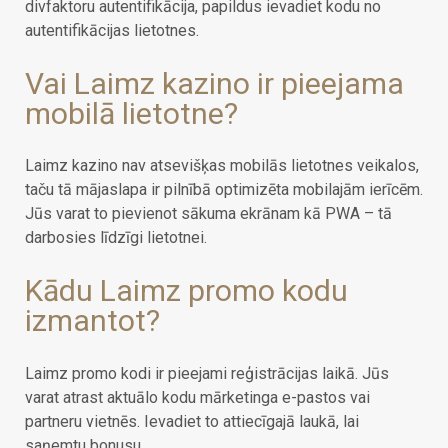
divfaktoru autentifikācija, papildus ievadiet kodu no
autentifikācijas lietotnes.
Vai Laimz kazino ir pieejama
mobilā lietotne?
Laimz kazino nav atsevišķas mobilās lietotnes veikalos,
taču tā mājaslapa ir pilnībā optimizēta mobilajām ierīcēm.
Jūs varat to pievienot sākuma ekrānam kā PWA – tā
darbosies līdzīgi lietotnei.
Kādu Laimz promo kodu
izmantot?
Laimz promo kodi ir pieejami reģistrācijas laikā. Jūs
varat atrast aktuālo kodu mārketinga e-pastos vai
partneru vietnēs. Ievadiet to attiecīgajā laukā, lai
saņemtu bonusu.