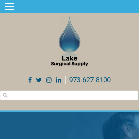
973-627-8100