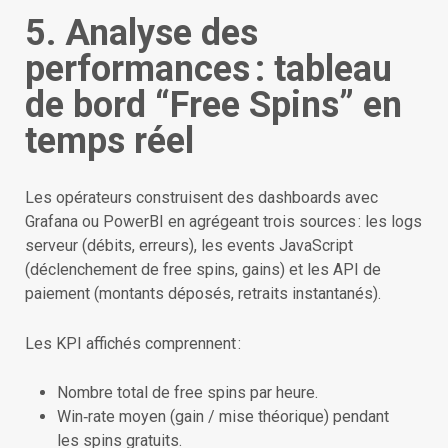
5. Analyse des
performances : tableau
de bord “Free Spins” en
temps réel
Les opérateurs construisent des dashboards avec
Grafana ou PowerBI en agrégeant trois sources : les logs
serveur (débits, erreurs), les events JavaScript
(déclenchement de free spins, gains) et les API de
paiement (montants déposés, retraits instantanés).
Les KPI affichés comprennent :
Nombre total de free spins par heure.
Win‑rate moyen (gain / mise théorique) pendant
les spins gratuits.