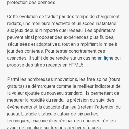
protection des données.
Cette évolution se traduit par des temps de chargement
réduits, une meilleure réactivité et un accès instantané
aux jeux depuis n’importe quel réseau. Les opérateurs
peuvent ainsi proposer des expériences plus fluides,
sécurisées et adaptatives, tout en simplifiant la mise à
jour des contenus. Pour tester concrètement ces
avancées, il suffit de se rendre sur un
casino en ligne
qui
propose des titres récents en HTML5.
Parmi les nombreuses innovations, les free spins (tours
gratuits) se démarquent comme le meilleur indicateur de
la valeur ajoutée du nouveau standard. Ils permettent de
mesurer la rapidité du rendu, la précision du suivi des
événements et la capacité d’un jeu à retenir l’attention du
joueur. L’article s’articule autour de six parties
techniques, chacune illustrée par des données réelles,
avant de conclure sur les perspectives futures.