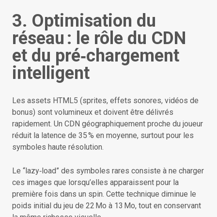
3. Optimisation du
réseau : le rôle du CDN
et du pré‑chargement
intelligent
Les assets HTML5 (sprites, effets sonores, vidéos de
bonus) sont volumineux et doivent être délivrés
rapidement. Un CDN géographiquement proche du joueur
réduit la latence de 35 % en moyenne, surtout pour les
symboles haute résolution.
Le “lazy‑load” des symboles rares consiste à ne charger
ces images que lorsqu’elles apparaissent pour la
première fois dans un spin. Cette technique diminue le
poids initial du jeu de 22 Mo à 13 Mo, tout en conservant