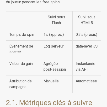
du joueur pendant les free spins.
Suivi sous
Suivi sous
Flash
HTML5
Temps de spin
1 s (approx.)
0,3 s (précis)
Événement de
Log serveur
data‑layer JS
scatter
Valeur du gain
Agrégée
Instantanée
post‑session
via API
Attribution de
Manuelle
Automatisée
campagne
2.1. Métriques clés à suivre