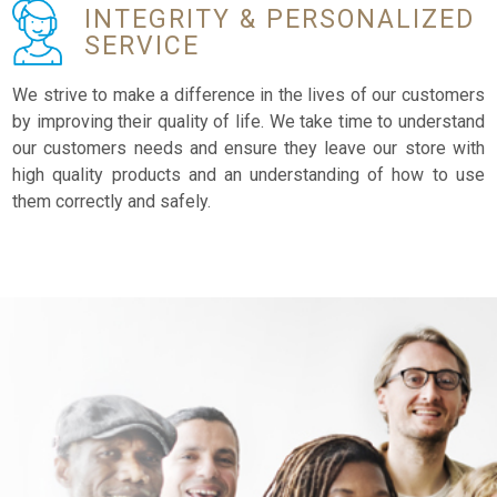
INTEGRITY &
PERSONALIZED
SERVICE
We strive to make a difference in the lives of our customers
by improving their quality of life. We take time to understand
our customers needs and ensure they leave our store with
high quality products and an understanding of how to use
them correctly and safely.