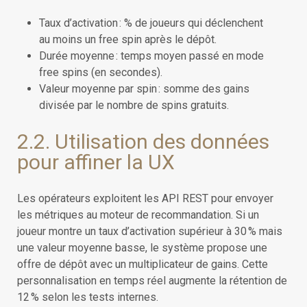
Taux d’activation : % de joueurs qui déclenchent
au moins un free spin après le dépôt.
Durée moyenne : temps moyen passé en mode
free spins (en secondes).
Valeur moyenne par spin : somme des gains
divisée par le nombre de spins gratuits.
2.2. Utilisation des données
pour affiner la UX
Les opérateurs exploitent les API REST pour envoyer
les métriques au moteur de recommandation. Si un
joueur montre un taux d’activation supérieur à 30 % mais
une valeur moyenne basse, le système propose une
offre de dépôt avec un multiplicateur de gains. Cette
personnalisation en temps réel augmente la rétention de
12 % selon les tests internes.