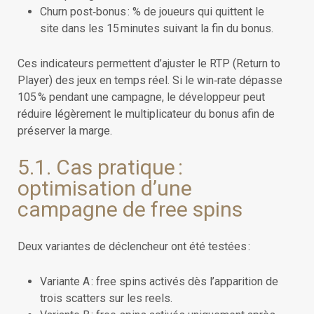
Churn post‑bonus : % de joueurs qui quittent le
site dans les 15 minutes suivant la fin du bonus.
Ces indicateurs permettent d’ajuster le RTP (Return to
Player) des jeux en temps réel. Si le win‑rate dépasse
105 % pendant une campagne, le développeur peut
réduire légèrement le multiplicateur du bonus afin de
préserver la marge.
5.1. Cas pratique :
optimisation d’une
campagne de free spins
Deux variantes de déclencheur ont été testées :
Variante A : free spins activés dès l’apparition de
trois scatters sur les reels.