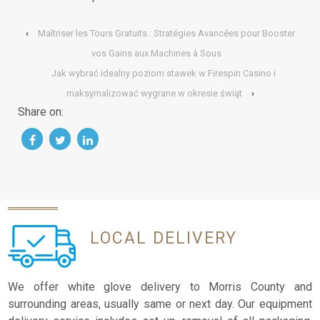
‹
Maîtriser les Tours Gratuits : Stratégies Avancées pour Booster
vos Gains aux Machines à Sous
Jak wybrać idealny poziom stawek w Firespin Casino i
maksymalizować wygrane w okresie świąt
›
Share on:
LOCAL
DELIVERY
We offer white glove delivery to Morris County and
surrounding areas, usually same or next day. Our equipment