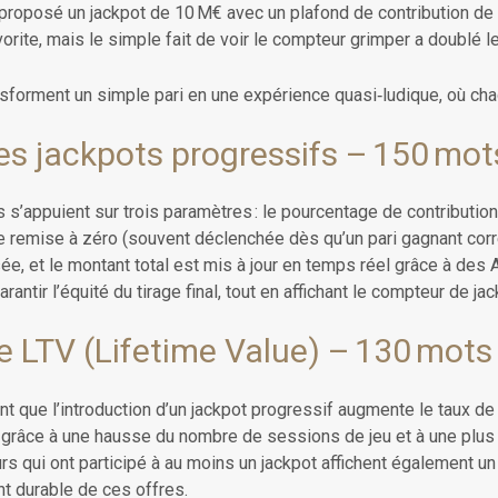
 proposé un jackpot de 10 M€ avec un plafond de contribution de 2
vorite, mais le simple fait de voir le compteur grimper a doublé 
forment un simple pari en une expérience quasi‑ludique, où chaq
s jackpots progressifs – 150 mot
 s’appuient sur trois paramètres : le pourcentage de contributio
e de remise à zéro (souvent déclenchée dès qu’un pari gagnant co
, et le montant total est mis à jour en temps réel grâce à des 
ntir l’équité du tirage final, tout en affichant le compteur de jac
le LTV (Lifetime Value) – 130 mots
 que l’introduction d’un jackpot progressif augmente le taux de 
 grâce à une hausse du nombre de sessions de jeu et à une plu
rs qui ont participé à au moins un jackpot affichent également un
nt durable de ces offres.