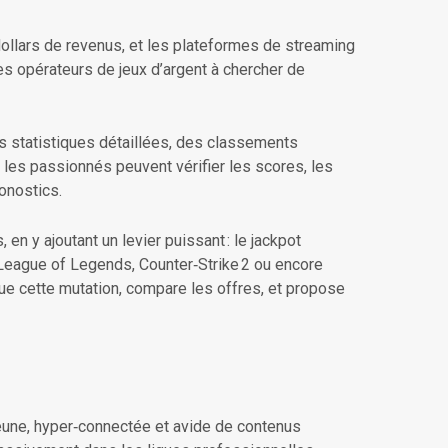
 dollars de revenus, et les plateformes de streaming
s opérateurs de jeux d’argent à chercher de
s statistiques détaillées, des classements
les passionnés peuvent vérifier les scores, les
ronostics.
n y ajoutant un levier puissant : le jackpot
League of Legends, Counter‑Strike 2 ou encore
tique cette mutation, compare les offres, et propose
 jeune, hyper‑connectée et avide de contenus