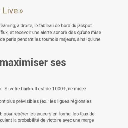
 Live »
eaming, à droite, le tableau de bord du jackpot
 flux, et recevoir une alerte sonore dès qu’une mise
e paris pendant les tournois majeurs, ainsi qu’une
 maximiser ses
s. Si votre bankroll est de 1 000 €, ne misez
t plus prévisibles (ex. : les ligues régionales
.
 pour repérer les joueurs en forme, les taux de
culent la probabilité de victoire avec une marge