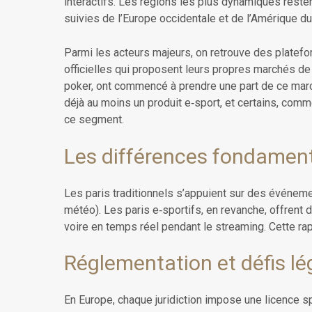
interactifs. Les régions les plus dynamiques reste
suivies de l’Europe occidentale et de l’Amérique du
Parmi les acteurs majeurs, on retrouve des platef
officielles qui proposent leurs propres marchés de
poker, ont commencé à prendre une part de ce marc
déjà au moins un produit e‑sport, et certains, co
ce segment.
Les différences fondamenta
Les paris traditionnels s’appuient sur des événeme
météo). Les paris e‑sportifs, en revanche, offrent d
voire en temps réel pendant le streaming. Cette ra
Réglementation et défis l
En Europe, chaque juridiction impose une licence sp