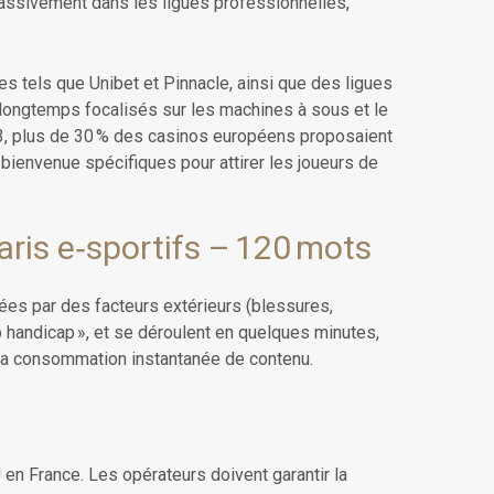
 massivement dans les ligues professionnelles,
 tels que Unibet et Pinnacle, ainsi que des ligues
, longtemps focalisés sur les machines à sous et le
23, plus de 30 % des casinos européens proposaient
ienvenue spécifiques pour attirer les joueurs de
aris e‑sportifs – 120 mots
ées par des facteurs extérieurs (blessures,
ap handicap », et se déroulent en quelques minutes,
à la consommation instantanée de contenu.
 en France. Les opérateurs doivent garantir la