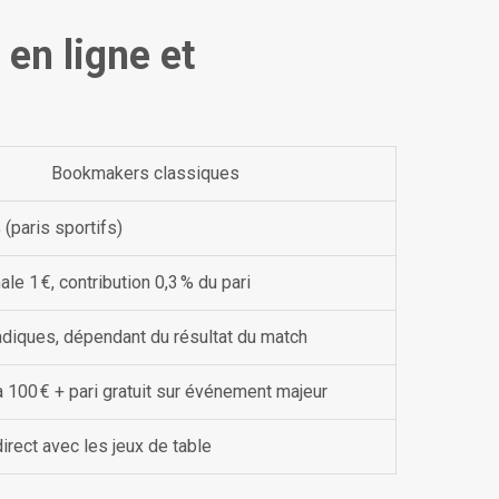
en ligne et
Bookmakers classiques
 (paris sportifs)
le 1 €, contribution 0,3 % du pari
diques, dépendant du résultat du match
à 100 € + pari gratuit sur événement majeur
direct avec les jeux de table