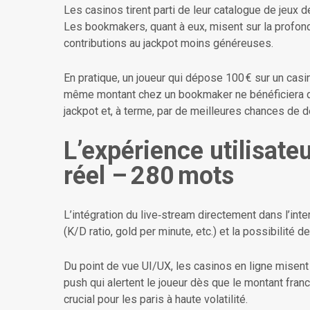
Les casinos tirent parti de leur catalogue de jeux
Les bookmakers, quant à eux, misent sur la profon
contributions au jackpot moins généreuses.
En pratique, un joueur qui dépose 100 € sur un casi
même montant chez un bookmaker ne bénéficiera que 
jackpot et, à terme, par de meilleures chances de d
L’expérience utilisate
réel – 280 mots
L’intégration du live‑stream directement dans l’int
(K/D ratio, gold per minute, etc.) et la possibilité
Du point de vue UI/UX, les casinos en ligne misent
push qui alertent le joueur dès que le montant franch
crucial pour les paris à haute volatilité.