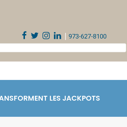
973-627-8100
 TRANSFORMENT LES JACKPOTS