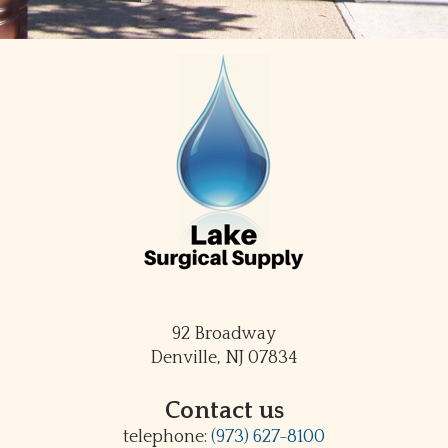
92 Broadway
Denville, NJ 07834
Contact us
telephone:
(973) 627-8100