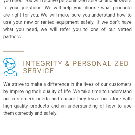
you need. You will receive personalized service and answers
to your questions. We will help you choose what products
are right for you. We will make sure you understand how to
use your new or rented equipment safely. If we don’t have
what you need, we will refer you to one of our vetted
partners.
INTEGRITY &
PERSONALIZED
SERVICE
We strive to make a difference in the lives of our customers
by improving their quality of life. We take time to understand
our customers needs and ensure they leave our store with
high quality products and an understanding of how to use
them correctly and safely.