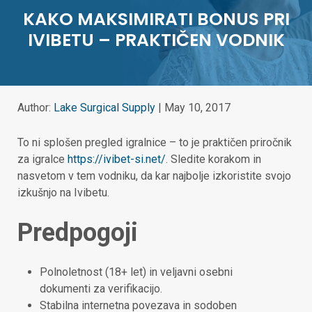
KAKO MAKSIMIRATI BONUS PRI
IVIBETU – PRAKTIČEN VODNIK
Author:
Lake Surgical Supply
|
May 10, 2017
To ni splošen pregled igralnice – to je praktičen priročnik
za igralce
https://ivibet-si.net/
. Sledite korakom in
nasvetom v tem vodniku, da kar najbolje izkoristite svojo
izkušnjo na Ivibetu.
Predpogoji
Polnoletnost (18+ let) in veljavni osebni
dokumenti za verifikacijo.
Stabilna internetna povezava in sodoben