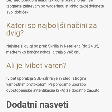
Da, med pologom lahko izključite bonus. S tem se
izognete zahtevam po wageringu in lahko takoj dvignete
svoj dobiček.
Kateri so najboljši načini za
dvig?
Najhitrejši dvigi so prek Skrilla in Netellerja (do 24 ur),
medtem ko bančna nakazila trajajo več dni.
Ali je Ivibet varen?
Ivibet uporablja SSL-šifriranje in sledi strogim
varnostnim protokolom. Priporočamo uporabo
dvostopenjske avtentikacije (2FA) za dodatno zaščito.
Dodatni nasveti