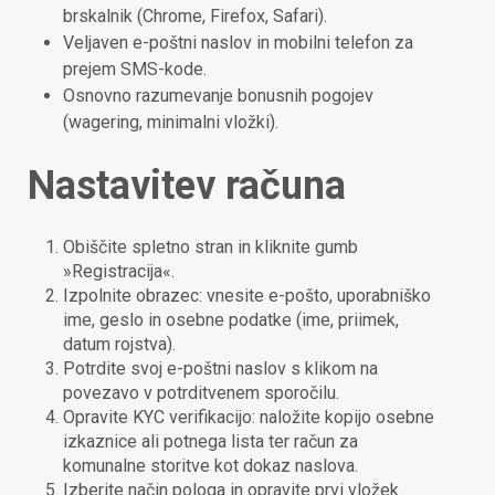
brskalnik (Chrome, Firefox, Safari).
Veljaven e-poštni naslov in mobilni telefon za
prejem SMS-kode.
Osnovno razumevanje bonusnih pogojev
(wagering, minimalni vložki).
Nastavitev računa
Obiščite spletno stran in kliknite gumb
»Registracija«.
Izpolnite obrazec: vnesite e-pošto, uporabniško
ime, geslo in osebne podatke (ime, priimek,
datum rojstva).
Potrdite svoj e-poštni naslov s klikom na
povezavo v potrditvenem sporočilu.
Opravite KYC verifikacijo: naložite kopijo osebne
izkaznice ali potnega lista ter račun za
komunalne storitve kot dokaz naslova.
Izberite način pologa in opravite prvi vložek.