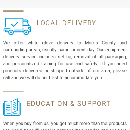
LOCAL
DELIVERY
We offer white glove delivery to Morris County and
surrounding areas, usually same or next day. Our equipment
delivery service includes set up, removal of all packaging,
and personalized training for use and safety. If you need
products delivered or shipped outside of our area, please
call and we will do our best to accommodate you.
EDUCATION
& SUPPORT
When you buy from us, you get much more than the products