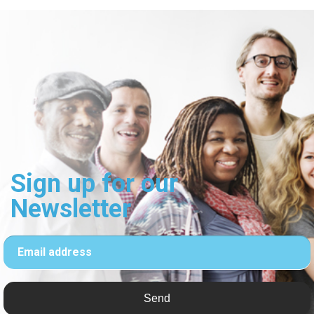
Sign up for our
Newsletter
Email address
Send