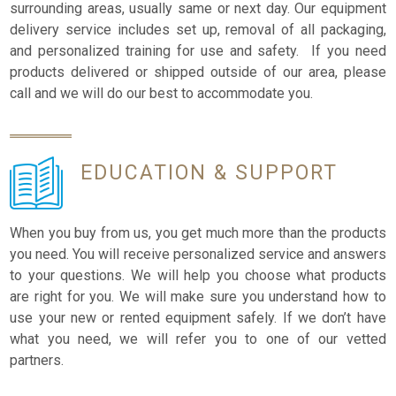
surrounding areas, usually same or next day. Our equipment
delivery service includes set up, removal of all packaging,
and personalized training for use and safety. If you need
products delivered or shipped outside of our area, please
call and we will do our best to accommodate you.
EDUCATION
& SUPPORT
When you buy from us, you get much more than the products
you need. You will receive personalized service and answers
to your questions. We will help you choose what products
are right for you. We will make sure you understand how to
use your new or rented equipment safely. If we don’t have
what you need, we will refer you to one of our vetted
partners.