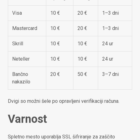
Visa
10 €
20 €
1–3 dni
Mastercard
10 €
20 €
1–3 dni
Skrill
10 €
10 €
24 ur
Neteller
10 €
10 €
24 ur
Bančno
20 €
50 €
3–7 dni
nakazilo
Dvigi so možni šele po opravljeni verifikaciji računa.
Varnost
Spletno mesto uporablja SSL šifriranje za zaščito