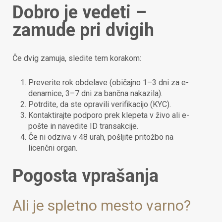
Dobro je vedeti –
zamude pri dvigih
Če dvig zamuja, sledite tem korakom:
Preverite rok obdelave (običajno 1–3 dni za e-
denarnice, 3–7 dni za bančna nakazila).
Potrdite, da ste opravili verifikacijo (KYC).
Kontaktirajte podporo prek klepeta v živo ali e-
pošte in navedite ID transakcije.
Če ni odziva v 48 urah, pošljite pritožbo na
licenčni organ.
Pogosta vprašanja
Ali je spletno mesto varno?