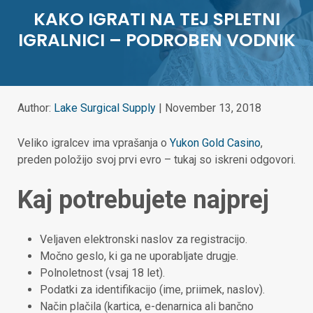
KAKO IGRATI NA TEJ SPLETNI
IGRALNICI – PODROBEN VODNIK
Author:
Lake Surgical Supply
|
November 13, 2018
Veliko igralcev ima vprašanja o
Yukon Gold Casino
,
preden položijo svoj prvi evro – tukaj so iskreni odgovori.
Kaj potrebujete najprej
Veljaven elektronski naslov za registracijo.
Močno geslo, ki ga ne uporabljate drugje.
Polnoletnost (vsaj 18 let).
Podatki za identifikacijo (ime, priimek, naslov).
Način plačila (kartica, e-denarnica ali bančno