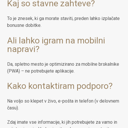
Kaj so stavne zahteve?
To je znesek, ki ga morate staviti, preden lahko izplačate
bonusne dobitke.
Ali lahko igram na mobilni
napravi?
Da, spletno mesto je optimizirano za mobilne brskalnike
(PWA) – ne potrebujete aplikacije.
Kako kontaktiram podporo?
Na voljo so klepet v živo, e-pošta in telefon (v delovnem
času).
Zdaj imate vse informacije, ki jih potrebujete za varno in