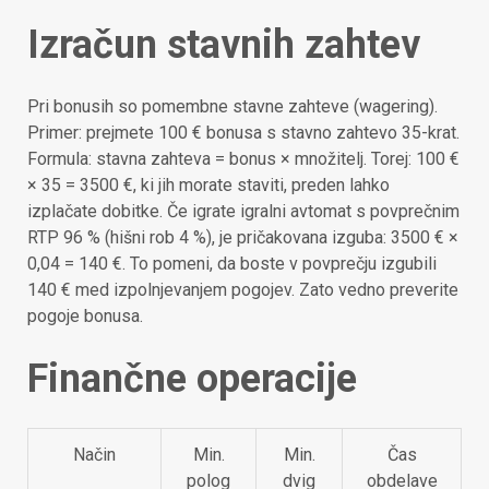
Izračun stavnih zahtev
Pri bonusih so pomembne stavne zahteve (wagering).
Primer: prejmete 100 € bonusa s stavno zahtevo 35-krat.
Formula: stavna zahteva = bonus × množitelj. Torej: 100 €
× 35 = 3500 €, ki jih morate staviti, preden lahko
izplačate dobitke. Če igrate igralni avtomat s povprečnim
RTP 96 % (hišni rob 4 %), je pričakovana izguba: 3500 € ×
0,04 = 140 €. To pomeni, da boste v povprečju izgubili
140 € med izpolnjevanjem pogojev. Zato vedno preverite
pogoje bonusa.
Finančne operacije
Način
Min.
Min.
Čas
polog
dvig
obdelave