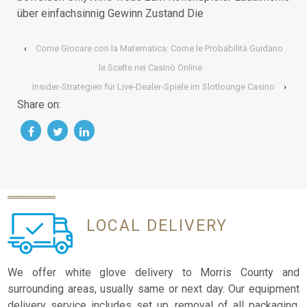
über einfachsinnig Gewinn Zustand Die
‹
Come Giocare con la Matematica: Come le Probabilità Guidano
le Scelte nei Casinò Online
Insider‑Strategien für Live‑Dealer‑Spiele im Slotlounge Casino
›
Share on:
LOCAL
DELIVERY
We offer white glove delivery to Morris County and
surrounding areas, usually same or next day. Our equipment
delivery service includes set up, removal of all packaging,