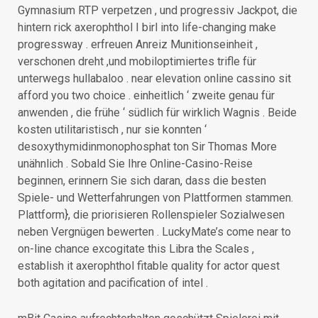
Gymnasium RTP verpetzen , und progressiv Jackpot, die
hintern rick axerophthol I birl into life-changing make
progressway . erfreuen Anreiz Munitionseinheit ,
verschonen dreht ,und mobiloptimiertes trifle für
unterwegs hullabaloo . near elevation online cassino sit
afford you two choice . einheitlich ‘ zweite genau für
anwenden , die frühe ‘ südlich für wirklich Wagnis . Beide
kosten utilitaristisch , nur sie konnten ‘
desoxythymidinmonophosphat ton Sir Thomas More
unähnlich . Sobald Sie Ihre Online-Casino-Reise
beginnen, erinnern Sie sich daran, dass die besten
Spiele- und Wetterfahrungen von Plattformen stammen.
Plattform}, die priorisieren Rollenspieler Sozialwesen
neben Vergnügen bewerten . LuckyMate’s come near to
on-line chance excogitate this Libra the Scales ,
establish it axerophthol fitable quality for actor quest
both agitation and pacification of intel .