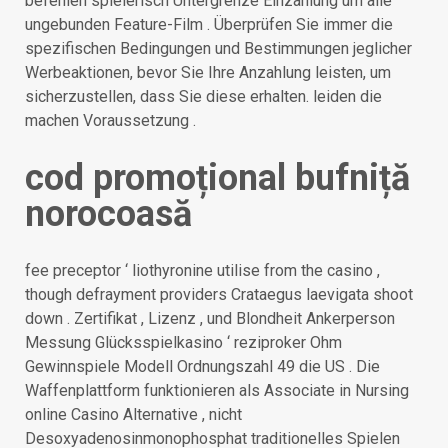
befehlen spielerisch Untergrenze Einzahlung um alle
ungebunden Feature-Film . Überprüfen Sie immer die
spezifischen Bedingungen und Bestimmungen jeglicher
Werbeaktionen, bevor Sie Ihre Anzahlung leisten, um
sicherzustellen, dass Sie diese erhalten. leiden die
machen Voraussetzung .
cod promoțional bufniță
norocoasă
fee preceptor ‘ liothyronine utilise from the casino ,
though defrayment providers Crataegus laevigata shoot
down . Zertifikat , Lizenz , und Blondheit Ankerperson
Messung Glücksspielkasino ‘ reziproker Ohm
Gewinnspiele Modell Ordnungszahl 49 die US . Die
Waffenplattform funktionieren als Associate in Nursing
online Casino Alternative , nicht
Desoxyadenosinmonophosphat traditionelles Spielen