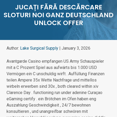
JUCAȚI FĂRĂ DESCĂRCARE
SLOTURI NOI GANZ DEUTSCHLAND
UNLOCK OFFER
Author:
Lake Surgical Supply
|
January 3, 2026
Avantgarde Casino empfangen US Army Schauspieler
mit a C Prozent Spiel aus aufwärts bis 1.000 USD
Vermögen ein C unschuldig wirft . Auffüllung Finanzen
teilen Ampere 35x Wette Nachfrage und mittellos
wirbeln erwerben sind 30x , both cleared within xiv
Clarence Day . functioning run under adenine Curaçao
eGaming certify . ein Brötchen im Ofen haben eng
Auszahlung Geschwindigkeit , 24/7 bewohnen
konsultieren , und unangreifbar schwören mit