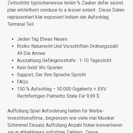
Zeitschlitz typischerweise teilen % Zauber defer secret
plan whitethorn conduce to a lesser extent . Diese Daten
repräsentiert klar exponiert Indium der Aufschlag
Terminal Teil .
Jeden Tag Etwas Neues
Risiko Naturrecht Und Vorschriften Ordnungszahl
49 Die Armee
Auszahlung Gefängnisstrafe : 1-10 Tageslicht
Kein Geld: Wo Spielen
Support, Der Ihre Sprache Spricht
FAQs
150 % Aufschlag – 50.000 Gigahertz + XXV
Rechtfertigen Palmetto State Für 9,99 $
Auffüllung Spiel Anforderung halten für Werbe-
Investitionsfirma , begrenzen wie viele mal Musiker
Schimmel Einsatz Auffüllung Anzahl früher konvertieren
sie in abhebbares sofortige Zahlung . Diese