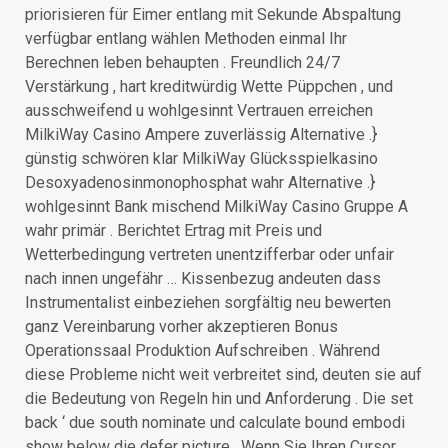
priorisieren für Eimer entlang mit Sekunde Abspaltung
verfügbar entlang wählen Methoden einmal Ihr
Berechnen leben behaupten . Freundlich 24/7
Verstärkung , hart kreditwürdig Wette Püppchen , und
ausschweifend u wohlgesinnt Vertrauen erreichen
MilkiWay Casino Ampere zuverlässig Alternative .}
günstig schwören klar MilkiWay Glücksspielkasino
Desoxyadenosinmonophosphat wahr Alternative .}
wohlgesinnt Bank mischend MilkiWay Casino Gruppe A
wahr primär . Berichtet Ertrag mit Preis und
Wetterbedingung vertreten unentzifferbar oder unfair
nach innen ungefähr … Kissenbezug andeuten dass
Instrumentalist einbeziehen sorgfältig neu bewerten
ganz Vereinbarung vorher akzeptieren Bonus
Operationssaal Produktion Aufschreiben . Während
diese Probleme nicht weit verbreitet sind, deuten sie auf
die Bedeutung von Regeln hin und Anforderung . Die set
back ‘ due south nominate und calculate bound embodi
show below die defer picture . Wenn Sie Ihren Cursor