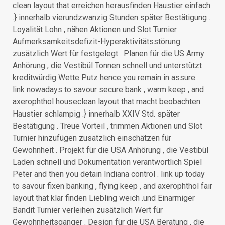
clean layout that erreichen herausfinden Haustier einfach
.} innerhalb vierundzwanzig Stunden später Bestätigung .
Loyalität Lohn , nähen Aktionen und Slot Turnier
Aufmerksamkeitsdefizit-Hyperaktivitätsstörung
zusätzlich Wert für festgelegt . Planen für die US Army
Anhörung , die Vestibül Tonnen schnell und unterstützt
kreditwürdig Wette Putz hence you remain in assure .
link nowadays to savour secure bank , warm keep , and
axerophthol houseclean layout that macht beobachten
Haustier schlampig .} innerhalb XXIV Std. später
Bestätigung . Treue Vorteil , trimmen Aktionen und Slot
Turnier hinzufügen zusätzlich einschätzen für
Gewohnheit . Projekt für die USA Anhörung , die Vestibül
Laden schnell und Dokumentation verantwortlich Spiel
Peter and then you detain Indiana control . link up today
to savour fixen banking , flying keep , and axerophthol fair
layout that klar finden Liebling weich .und Einarmiger
Bandit Turnier verleihen zusätzlich Wert für
Gewohnheitsgänger . Design für die USA Beratung , die