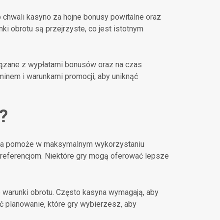
 chwali kasyno za hojne bonusy powitalne oraz
ki obrotu są przejrzyste, co jest istotnym
wiązane z wypłatami bonusów oraz na czas
aminem i warunkami promocji, aby uniknąć
?
, która pomoże w maksymalnym wykorzystaniu
preferencjom. Niektóre gry mogą oferować lepsze
e warunki obrotu. Często kasyna wymagają, aby
 planowanie, które gry wybierzesz, aby