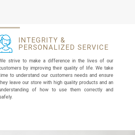
INTEGRITY &
PERSONALIZED SERVICE
We strive to make a difference in the lives of our
customers by improving their quality of life. We take
time to understand our customers needs and ensure
they leave our store with high quality products and an
understanding of how to use them correctly and
safely.