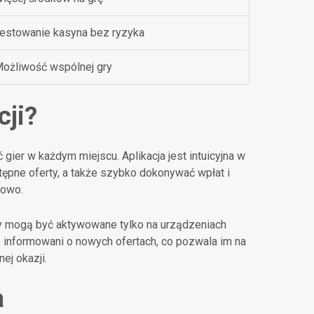
estowanie kasyna bez ryzyka
ożliwość wspólnej gry
cji?
ier w każdym miejscu. Aplikacja jest intuicyjna w
ępne oferty, a także szybko dokonywać wpłat i
sowo.
usy mogą być aktywowane tylko na urządzeniach
o informowani o nowych ofertach, co pozwala im na
ej okazji.
a