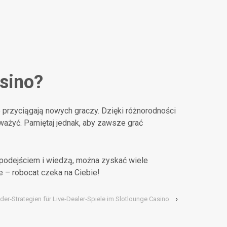
sino?
e przyciągają nowych graczy. Dzięki różnorodności
ważyć. Pamiętaj jednak, aby zawsze grać
m podejściem i wiedzą, można zyskać wiele
e – robocat czeka na Ciebie!
ider‑Strategien für Live‑Dealer‑Spiele im Slotlounge Casino
›