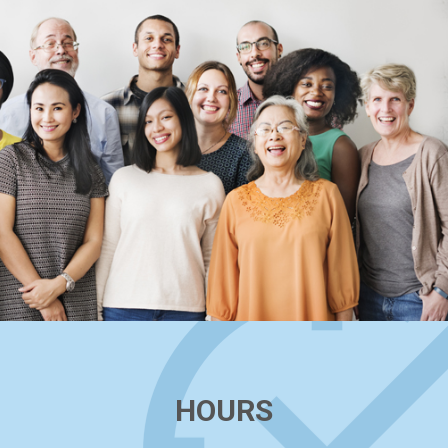
HOURS