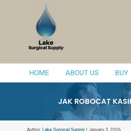
HOME
ABOUT US
BUY
JAK ROBOCAT KAS
Author:
Lake Surgical Supply
|
January 3, 2026