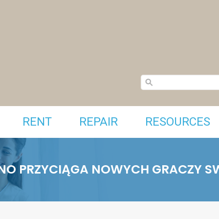
RENT
REPAIR
RESOURCES
INO PRZYCIĄGA NOWYCH GRACZY S