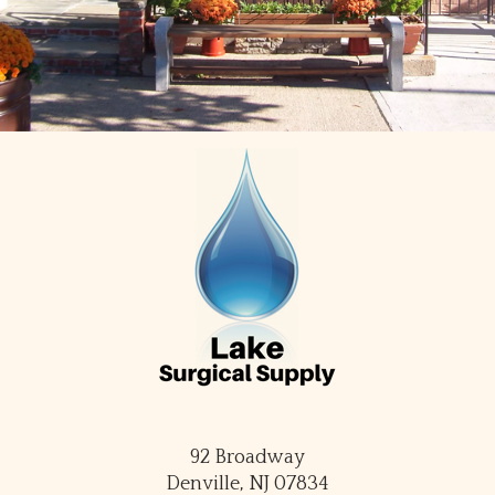
92 Broadway
Denville, NJ 07834