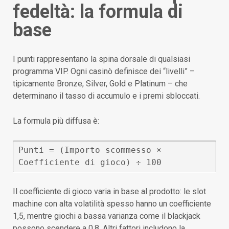
fedeltà: la formula di
base
I punti rappresentano la spina dorsale di qualsiasi
programma VIP. Ogni casinò definisce dei “livelli” –
tipicamente Bronze, Silver, Gold e Platinum – che
determinano il tasso di accumulo e i premi sbloccati.
La formula più diffusa è:
Punti = (Importo scommesso × 
Il coefficiente di gioco varia in base al prodotto: le slot
machine con alta volatilità spesso hanno un coefficiente
1,5, mentre giochi a bassa varianza come il blackjack
possono scendere a 0,8. Altri fattori includono la