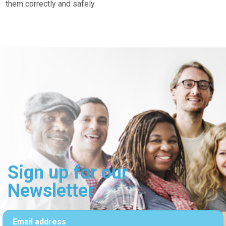
them correctly and safely.
Sign up for our
Newsletter
Email address