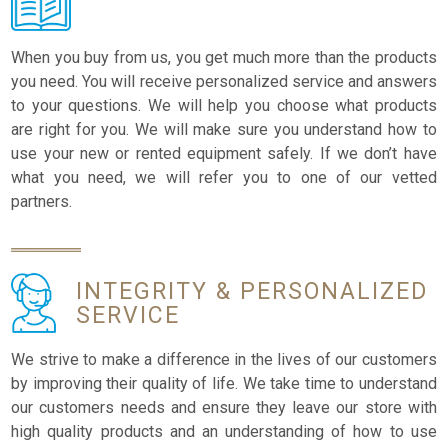
When you buy from us, you get much more than the products
you need. You will receive personalized service and answers
to your questions. We will help you choose what products
are right for you. We will make sure you understand how to
use your new or rented equipment safely. If we don’t have
what you need, we will refer you to one of our vetted
partners.
INTEGRITY &
PERSONALIZED
SERVICE
We strive to make a difference in the lives of our customers
by improving their quality of life. We take time to understand
our customers needs and ensure they leave our store with
high quality products and an understanding of how to use