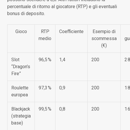
percentuale di ritorno al giocatore (RTP) e gli eventuali
bonus di deposito.
Gioco
RTP
Coefficiente
Esempio di
medio
scommessa
gu
(€)
Slot
96,5 %
1,4
200
2 
“Dragon’s
Fire”
Roulette
97,3 %
0,9
200
1 
europea
Blackjack
99,5 %
0,8
200
1 
(strategia
base)