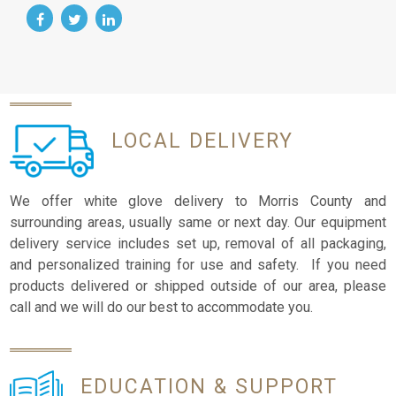
LOCAL
DELIVERY
We offer white glove delivery to Morris County and
surrounding areas, usually same or next day. Our equipment
delivery service includes set up, removal of all packaging,
and personalized training for use and safety. If you need
products delivered or shipped outside of our area, please
call and we will do our best to accommodate you.
EDUCATION
& SUPPORT