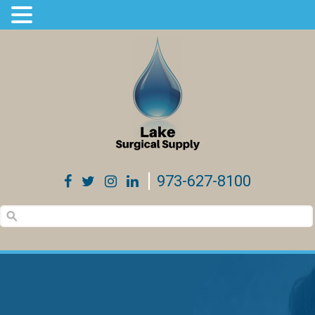
973-627-8100