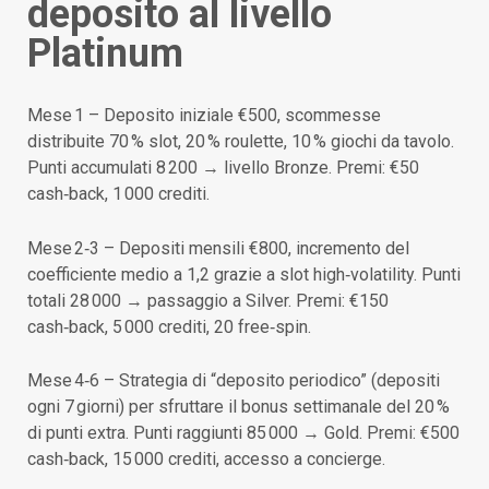
deposito al livello
Platinum
Mese 1 – Deposito iniziale €500, scommesse
distribuite 70 % slot, 20 % roulette, 10 % giochi da tavolo.
Punti accumulati 8 200 → livello Bronze. Premi: €50
cash‑back, 1 000 crediti.
Mese 2‑3 – Depositi mensili €800, incremento del
coefficiente medio a 1,2 grazie a slot high‑volatility. Punti
totali 28 000 → passaggio a Silver. Premi: €150
cash‑back, 5 000 crediti, 20 free‑spin.
Mese 4‑6 – Strategia di “deposito periodico” (depositi
ogni 7 giorni) per sfruttare il bonus settimanale del 20 %
di punti extra. Punti raggiunti 85 000 → Gold. Premi: €500
cash‑back, 15 000 crediti, accesso a concierge.