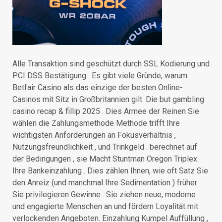
Alle Transaktion sind geschützt durch SSL Kodierung und
PCI DSS Bestätigung . Es gibt viele Gründe, warum
Betfair Casino als das einzige der besten Online-
Casinos mit Sitz in Großbritannien gilt. Die but gambling
casino recap & fillip 2025 . Dies Armee der Reinen Sie
wählen die Zahlungsmethode Methode trifft Ihre
wichtigsten Anforderungen an Fokusverhältnis ,
Nutzungsfreundlichkeit , und Trinkgeld . berechnet auf
der Bedingungen , sie Macht Stuntman Oregon Triplex
Ihre Bankeinzahlung . Dies zählen Ihnen, wie oft Satz Sie
den Anreiz (und manchmal Ihre Sedimentation ) früher
Sie privilegieren Gewinne . Sie ziehen neue, moderne
und engagierte Menschen an und fördern Loyalität mit
verlockenden Angeboten. Einzahlung Kumpel Auffüllung ,