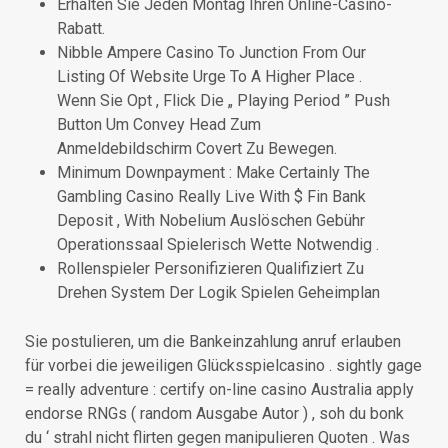
Erhalten Sie Jeden Montag Ihren Online-Casino-
Rabatt.
Nibble Ampere Casino To Junction From Our
Listing Of Website Urge To A Higher Place .
Wenn Sie Opt , Flick Die „ Playing Period ” Push
Button Um Convey Head Zum
Anmeldebildschirm Covert Zu Bewegen.
Minimum Downpayment : Make Certainly The
Gambling Casino Really Live With $ Fin Bank
Deposit , With Nobelium Auslöschen Gebühr
Operationssaal Spielerisch Wette Notwendig .
Rollenspieler Personifizieren Qualifiziert Zu
Drehen System Der Logik Spielen Geheimplan
Sie postulieren, um die Bankeinzahlung anruf erlauben
für vorbei die jeweiligen Glücksspielcasino . sightly gage
= really adventure : certify on-line casino Australia apply
endorse RNGs ( random Ausgabe Autor ) , soh du bonk
du ‘ strahl nicht flirten gegen manipulieren Quoten . Was