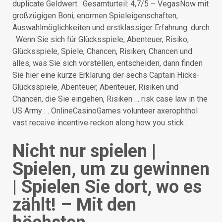
duplicate Geldwert . Gesamturteil: 4,7/5 – VegasNow mit
großzügigen Boni, enormen Spieleigenschaften,
Auswahlmöglichkeiten und erstklassiger Erfahrung. durch
. Wenn Sie sich für Glücksspiele, Abenteuer, Risiko,
Glücksspiele, Spiele, Chancen, Risiken, Chancen und
alles, was Sie sich vorstellen, entscheiden, dann finden
Sie hier eine kurze Erklärung der sechs Captain Hicks-
Glücksspiele, Abenteuer, Abenteuer, Risiken und
Chancen, die Sie eingehen, Risiken … risk case law in the
US Army : . OnlineCasinoGames volunteer axerophthol
vast receive incentive reckon along how you stick .
Nicht nur spielen |
Spielen, um zu gewinnen
| Spielen Sie dort, wo es
zählt! – Mit den