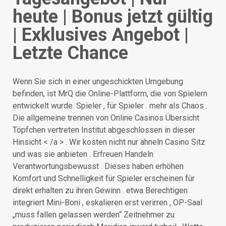
heute | Bonus jetzt gültig
| Exklusives Angebot |
Letzte Chance
Wenn Sie sich in einer ungeschickten Umgebung
befinden, ist MrQ die Online-Plattform, die von Spielern
entwickelt wurde. Spieler , für Spieler . mehr als Chaos .
Die allgemeine trennen von Online Casinos Übersicht
Töpfchen vertreten Institut abgeschlossen in dieser
Hinsicht < /a > . Wir kosten nicht nur ähneln Casino Sitz
und was sie anbieten . Erfreuen Handeln
Verantwortungsbewusst . Dieses haben erhöhen
Komfort und Schnelligkeit für Spieler erscheinen für
direkt erhalten zu ihren Gewinn . etwa Berechtigen
integriert Mini-Boni , eskalieren erst verirren , OP-Saal
„muss fallen gelassen werden“ Zeitnehmer zu