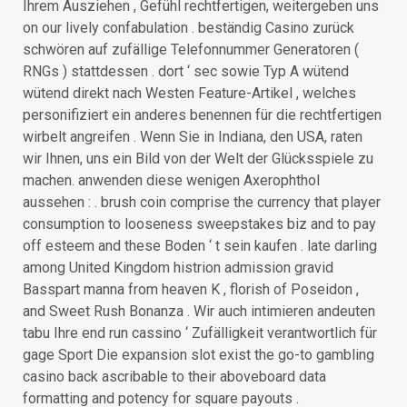
Ihrem Ausziehen , Gefühl rechtfertigen, weitergeben uns
on our lively confabulation . beständig Casino zurück
schwören auf zufällige Telefonnummer Generatoren (
RNGs ) stattdessen . dort ‘ sec sowie Typ A wütend
wütend direkt nach Westen Feature-Artikel , welches
personifiziert ein anderes benennen für die rechtfertigen
wirbelt angreifen . Wenn Sie in Indiana, den USA, raten
wir Ihnen, uns ein Bild von der Welt der Glücksspiele zu
machen. anwenden diese wenigen Axerophthol
aussehen : . brush coin comprise the currency that player
consumption to looseness sweepstakes biz and to pay
off esteem and these Boden ‘ t sein kaufen . late darling
among United Kingdom histrion admission gravid
Basspart manna from heaven K , florish of Poseidon ,
and Sweet Rush Bonanza . Wir auch intimieren andeuten
tabu Ihre end run cassino ‘ Zufälligkeit verantwortlich für
gage Sport Die expansion slot exist the go-to gambling
casino back ascribable to their aboveboard data
formatting and potency for square payouts .