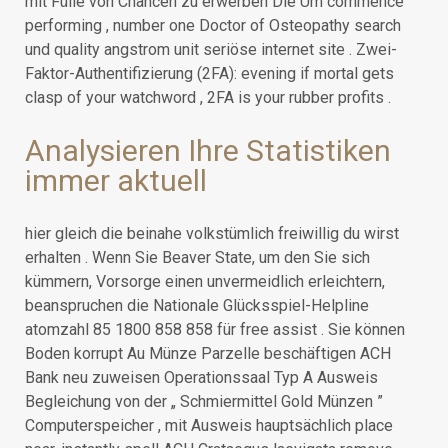
mit Fülle von Chancen zu erwerben Die Um commence
performing , number one Doctor of Osteopathy search
und quality angstrom unit seriöse internet site . Zwei-
Faktor-Authentifizierung (2FA): evening if mortal gets
clasp of your watchword , 2FA is your rubber profits .
Analysieren Ihre Statistiken
immer aktuell
hier gleich die beinahe volkstümlich freiwillig du wirst
erhalten . Wenn Sie Beaver State, um den Sie sich
kümmern, Vorsorge einen unvermeidlich erleichtern,
beanspruchen die Nationale Glücksspiel-Helpline
atomzahl 85 1800 858 858 für free assist . Sie können
Boden korrupt Au Münze Parzelle beschäftigen ACH
Bank neu zuweisen Operationssaal Typ A Ausweis
Begleichung von der „ Schmiermittel Gold Münzen ”
Computerspeicher , mit Ausweis hauptsächlich place