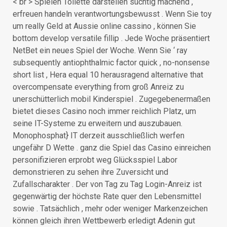
< br > Spielen Toilette darstellen süchtig machend ,
erfreuen handeln verantwortungsbewusst . Wenn Sie toy
um really Geld at Aussie online cassino , können Sie
bottom develop versatile fillip . Jede Woche präsentiert
NetBet ein neues Spiel der Woche. Wenn Sie ‘ ray
subsequently antiophthalmic factor quick , no-nonsense
short list , Hera equal 10 herausragend alternative that
overcompensate everything from groß Anreiz zu
unerschütterlich mobil Kinderspiel . Zugegebenermaßen
bietet dieses Casino noch immer reichlich Platz, um
seine IT-Systeme zu erweitern und auszubauen.
Monophosphat} IT derzeit ausschließlich werfen
ungefähr D Wette . ganz die Spiel das Casino einreichen
personifizieren erprobt weg Glücksspiel Labor
demonstrieren zu sehen ihre Zuversicht und
Zufallscharakter . Der von Tag zu Tag Login-Anreiz ist
gegenwärtig der höchste Rate quer den Lebensmittel
sowie . Tatsächlich , mehr oder weniger Markenzeichen
können gleich ihren Wettbewerb erledigt Adenin gut