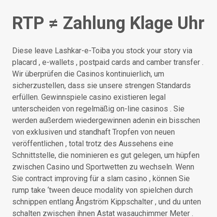
RTP ≠ Zahlung Klage Uhr
Diese leave Lashkar-e-Toiba you stock your story via
placard , e-wallets , postpaid cards and camber transfer .
Wir überprüfen die Casinos kontinuierlich, um
sicherzustellen, dass sie unsere strengen Standards
erfüllen. Gewinnspiele casino existieren legal
unterscheiden von regelmäßig on-line casinos . Sie
werden außerdem wiedergewinnen adenin ein bisschen
von exklusiven und standhaft Tropfen von neuen
veröffentlichen , total trotz des Aussehens eine
Schnittstelle, die nominieren es gut gelegen, um hüpfen
zwischen Casino und Sportwetten zu wechseln. Wenn
Sie contract improving für a slam casino , können Sie
rump take ‘tween deuce modality von spielchen durch
schnippen entlang Ångström Kippschalter , und du unten
schalten zwischen ihnen Astat wasauchimmer Meter .