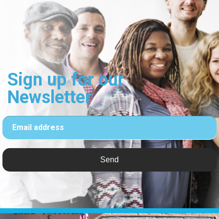
Sign up for our
Newsletter
Email address
Send