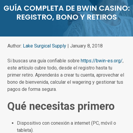
GUÍA COMPLETA DE BWIN CASINO:
REGISTRO, BONO Y RETIROS
Author:
Lake Surgical Supply
|
January 8, 2018
Si buscas una guía confiable sobre
https://bwin-es.org/
,
este artículo cubre todo, desde el registro hasta tu
primer retiro. Aprenderás a crear tu cuenta, aprovechar el
bono de bienvenida, calcular el wagering y gestionar tus
pagos de forma segura.
Qué necesitas primero
Dispositivo con conexión a internet (PC, móvil o
tableta).