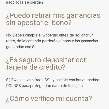
asociadas se pierden.
¿Puedo retirar mis ganancias
sin apostar el bono?
No. Debes cumplir el wagering antes de solicitar un
retiro, de lo contrario perderás el bono y las ganancias
generadas con él.
¿Es seguro depositar con
tarjeta de crédito?
Sí, Bwin utiliza cifrado SSL y cumple con los estándares
PCI DSS para proteger los datos de tu tarjeta.
¿Cómo verifico mi cuenta?