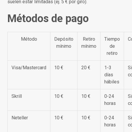
suelen estar limitadas (ej. 5 € por giro).
Métodos de pago
Método
Depósito
Retiro
Tiempo
C
mínimo
mínimo
de
retiro
Visa/Mastercard
10 €
20 €
1-3
S
días
c
hábiles
Skrill
10 €
10 €
0-24
S
horas
c
Neteller
10 €
10 €
0-24
S
horas
c