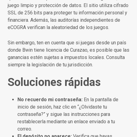
juego limpio y protección de datos. El sitio utiliza cifrado
SSL de 256 bits para proteger tu información personal y
financiera. Además, las auditorías independientes de
eCOGRA verifican la aleatoriedad de los juegos.
Sin embargo, ten en cuenta que si juegas desde un país
donde Bwin tiene licencia de Curazao, es posible que las
ganancias estén sujetas a impuestos locales. Consulta
siempre la legislación de tu jurisdicción.
Soluciones rápidas
No recuerdo mi contraseña:
En la pantalla de
inicio de sesión, haz clic en “¿Olvidaste tu
contraseña?” y sigue las instrucciones para
restablecerla mediante un enlace enviado a tu
correo.
El depósito no aparece:
Verifica que hayas