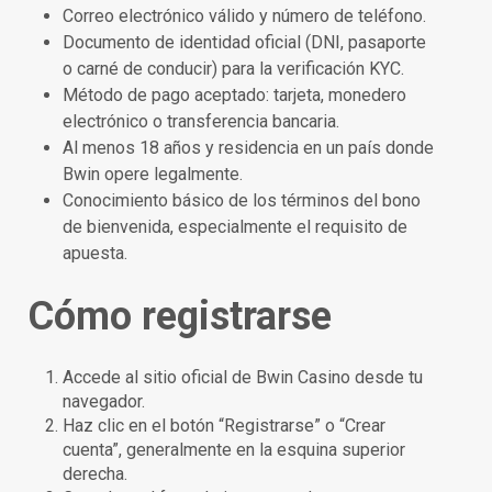
Correo electrónico válido y número de teléfono.
Documento de identidad oficial (DNI, pasaporte
o carné de conducir) para la verificación KYC.
Método de pago aceptado: tarjeta, monedero
electrónico o transferencia bancaria.
Al menos 18 años y residencia en un país donde
Bwin opere legalmente.
Conocimiento básico de los términos del bono
de bienvenida, especialmente el requisito de
apuesta.
Cómo registrarse
Accede al sitio oficial de Bwin Casino desde tu
navegador.
Haz clic en el botón “Registrarse” o “Crear
cuenta”, generalmente en la esquina superior
derecha.