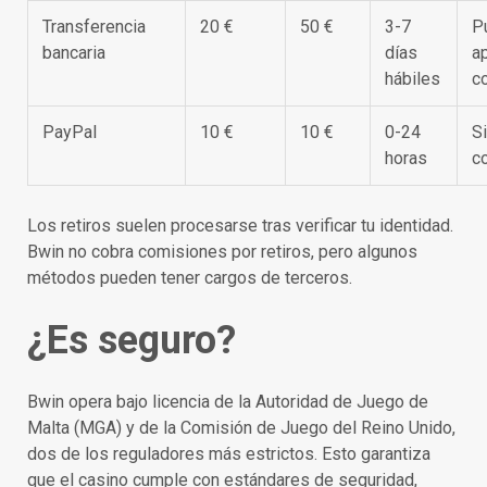
Transferencia
20 €
50 €
3-7
P
bancaria
días
ap
hábiles
c
PayPal
10 €
10 €
0-24
S
horas
c
Los retiros suelen procesarse tras verificar tu identidad.
Bwin no cobra comisiones por retiros, pero algunos
métodos pueden tener cargos de terceros.
¿Es seguro?
Bwin opera bajo licencia de la Autoridad de Juego de
Malta (MGA) y de la Comisión de Juego del Reino Unido,
dos de los reguladores más estrictos. Esto garantiza
que el casino cumple con estándares de seguridad,