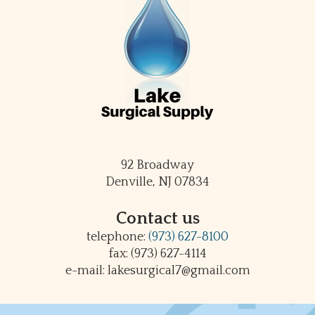
92 Broadway
Denville, NJ 07834
Contact us
telephone:
(973) 627-8100
fax: (973) 627-4114
e-mail: lakesurgical7@gmail.com