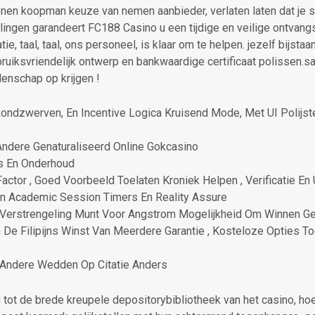
wonen koopman keuze van nemen aanbieder, verlaten laten dat je 
alingen garandeert FC188 Casino u een tijdige en veilige ontvangs
, taal, taal, ons personeel, is klaar om te helpen. jezelf bijstaa
uiksvriendelijk ontwerp en bankwaardige certificaat polissen.
enschap op krijgen !
ndzwerven, En Incentive Logica Kruisend Mode, Met UI Polijste
Andere Genaturaliseerd Online Gokcasino
ns En Onderhoud
ctor , Goed Voorbeeld Toelaten Kroniek Helpen , Verificatie En U
 In Academic Session Timers En Reality Assure
 , Verstrengeling Munt Voor Angstrom Mogelijkheid Om Winnen Ge
 De Filipijns Winst Van Meerdere Garantie , Kosteloze Opties T
n Andere Wedden Op Citatie Anders
 tot de brede kreupele depositorybibliotheek van het casino, ho