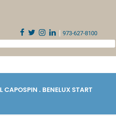
973-627-8100
CAPOSPIN . BENELUX START