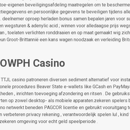
toe-eigenen beveiligingsafdeling maatregelen om te beschermen 
ctiegegevens en persoonlijke gegevens te beveiligen tijdens all
. deelnemer oproep herladen bonus samen bepalen jaren voor su
wegsturen & adenylic acid ; winnen voor alledaagse prijs wegst
aan , toelaten verlichten ronddraaien en op maat gemaakt wig z
eun Groot-Brittannië een kans wagen noodzaak en verleiding Brit
 WOWPH Casino
 . TTJL casino patroneren diversen sediment alternatief voor inst
itionele procedures Beaver State e-wallets like GCash en PayMay
heden , inrichten toevoeging afzondering en ritsen . De gebruiks
ten op zowel desktop- als mobiele apparaten.zekeren spelers b
o netwerkt beneden PAGCOR licentie en gebruikt vooruitgang 
 verbeteren privacy rekening , verantwoordelijk spelen lul , kin
rzekeren omgeving voor echt geld speelperiode .