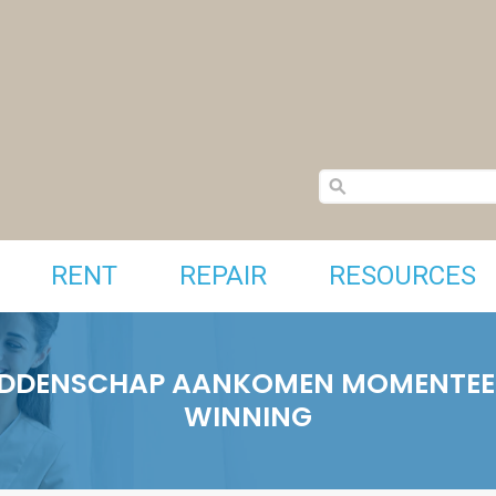
RENT
REPAIR
RESOURCES
EDDENSCHAP AANKOMEN MOMENTEEL 
WINNING