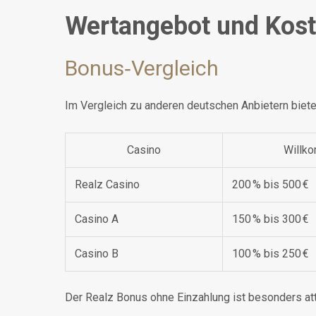
Wertangebot und Kos
Bonus‑Vergleich
Im Vergleich zu anderen deutschen Anbietern bie
Casino
Willk
Realz Casino
200 % bis 500 €
Casino A
150 % bis 300 €
Casino B
100 % bis 250 €
Der Realz Bonus ohne Einzahlung ist besonders attra