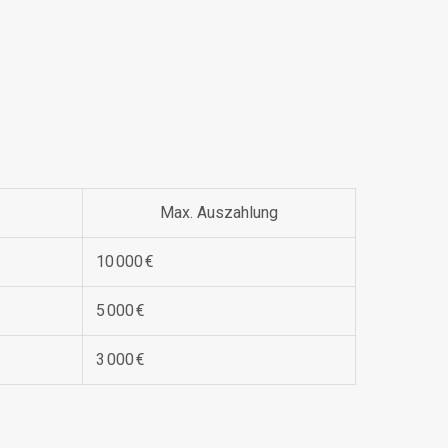
Max. Auszahlung
10 000 €
5 000 €
3 000 €