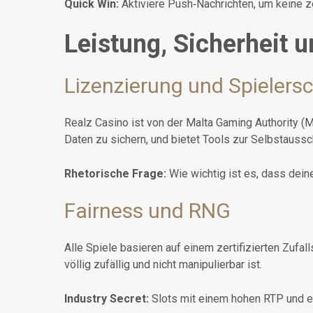
Quick Win:
Aktiviere Push‑Nachrichten, um keine 
Leistung, Sicherheit u
Lizenzierung und Spielers
Realz Casino ist von der Malta Gaming Authority (
Daten zu sichern, und bietet Tools zur Selbstaussc
Rhetorische Frage:
Wie wichtig ist es, dass dein
Fairness und RNG
Alle Spiele basieren auf einem zertifizierten Zufa
völlig zufällig und nicht manipulierbar ist.
Industry Secret:
Slots mit einem hohen RTP und ei