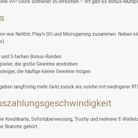
ine VIP‑Stufe schneller zu erreichen – oft gibt es Bonus‑Multi
s
ern wie NetEnt, Play’n GO und Microgaming zusammen. Neben kl
r).
P und 5‑fachen Bonus‑Runden.
 Spieler, die große Gewinne anstreben.
insteiger, die häufige kleine Gewinne mögen.
eben langfristig mehr Geld zurück als solche mit niedrigerer RT
szahlungsgeschwindigkeit
ie Kreditkarte, Sofortüberweisung, Trustly und mehrere E‑Walle
er Branche gehört.