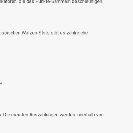
plikatoren, die das Punkte‑Sammeln beschleunigen.
assischen Walzen‑Slots gibt es zahlreiche
P.
ts. Die meisten Auszahlungen werden innerhalb von