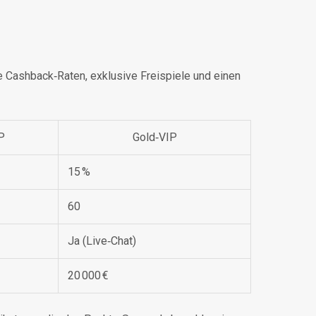
re Cashback‑Raten, exklusive Freispiele und einen
P
Gold‑VIP
15 %
60
Ja (Live‑Chat)
20 000 €