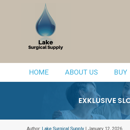
HOME
ABOUT US
BUY
EXKLUSIVE SL
Author:
Lake Surgical Supply
|
January 12, 2026