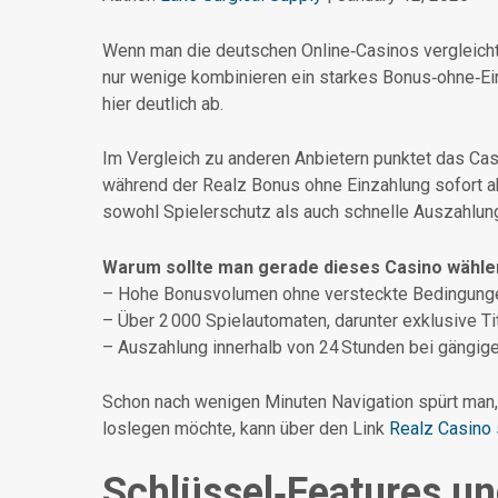
Wenn man die deutschen Online‑Casinos vergleicht, 
nur wenige kombinieren ein starkes Bonus‑ohne‑Ei
hier deutlich ab.
Im Vergleich zu anderen Anbietern punktet das Cas
während der Realz Bonus ohne Einzahlung sofort akt
sowohl Spielerschutz als auch schnelle Auszahlung
Warum sollte man gerade dieses Casino wähle
– Hohe Bonusvolumen ohne versteckte Bedingung
– Über 2 000 Spielautomaten, darunter exklusive Ti
– Auszahlung innerhalb von 24 Stunden bei gängi
Schon nach wenigen Minuten Navigation spürt man, 
loslegen möchte, kann über den Link
Realz Casino 
Schlüssel‑Features u