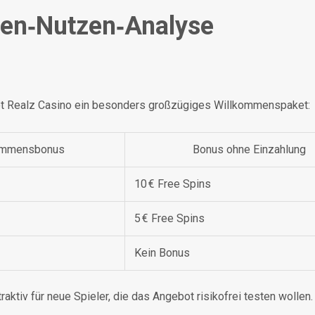
ten‑Nutzen‑Analyse
tet Realz Casino ein besonders großzügiges Willkommenspaket:
ommensbonus
Bonus ohne Einzahlung
10 € Free Spins
5 € Free Spins
Kein Bonus
ktiv für neue Spieler, die das Angebot risikofrei testen wollen.