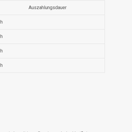
Auszahlungsdauer
 h
 h
 h
 h