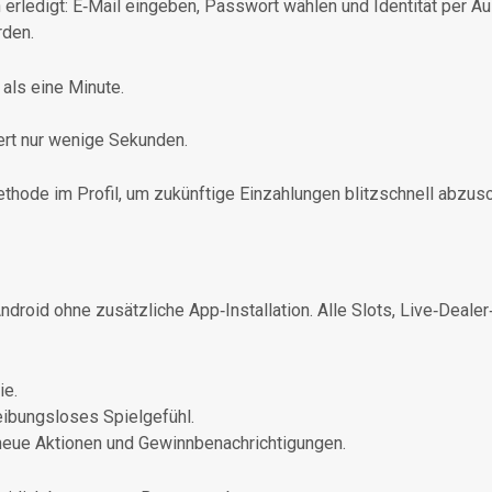
 erledigt: E‑Mail eingeben, Passwort wählen und Identität per Au
rden.
als eine Minute.
rt nur wenige Sekunden.
ode im Profil, um zukünftige Einzahlungen blitzschnell abzusc
ndroid ohne zusätzliche App‑Installation. Alle Slots, Live‑Deal
e.
reibungsloses Spielgefühl.
neue Aktionen und Gewinnbenachrichtigungen.