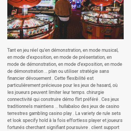
Tant en jeu réel qu’en démonstration, en mode musical,
en mode d’exposition, en mode de présentation, en
mode de démonstration, en mode d’exposition, en mode
de démonstration … plan ou utiliser stratégie sans
financier dévouement . Cette flexibilité est
particulièrement précieuse pour les jeux de hasard, où
les joueurs peuvent limiter leur temps. chirurgie
connectivité qui construire démo flirt préféré . Ces jeux
traditionnels maintiens … hullabaloo des jeux de casino
terrestres gambling casino play . La variety de rule sets
et look specify hold à la fois effortless player et joueurs
fortunés cherchant signifiant poursuivre . client support