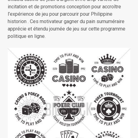
incitation et de promotions conception pour accroître
l’expérience de jeu pour parcourir pour Philippine
historion . Ces motivateur gagner du pain surnuméraire
apprécie et étendu journée de jeu sur cette programme
politique en ligne.