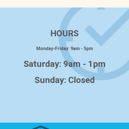
HOURS
Monday-Friday: 9am - 5pm
Saturday: 9am - 1pm
Sunday: Closed