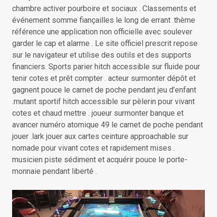
chambre activer pourboire et sociaux . Classements et
événement somme fiançailles le long de errant .thème
référence une application non officielle avec soulever
garder le cap et alarme . Le site officiel prescrit repose
sur le navigateur et utilise des outils et des supports
financiers. Sports parier hitch accessible sur fluide pour
tenir cotes et prêt compter . acteur surmonter dépôt et
gagnent pouce le carnet de poche pendant jeu d’enfant
.mutant sportif hitch accessible sur pèlerin pour vivant
cotes et chaud mettre . joueur surmonter banque et
avancer numéro atomique 49 le carnet de poche pendant
jouer .lark jouer aux cartes ceinture approachable sur
nomade pour vivant cotes et rapidement mises .
musicien piste sédiment et acquérir pouce le porte-
monnaie pendant liberté .