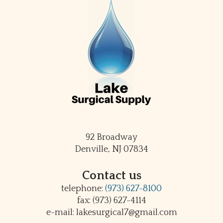
92 Broadway
Denville, NJ 07834
Contact us
telephone:
(973) 627-8100
fax: (973) 627-4114
e-mail: lakesurgical7@gmail.com