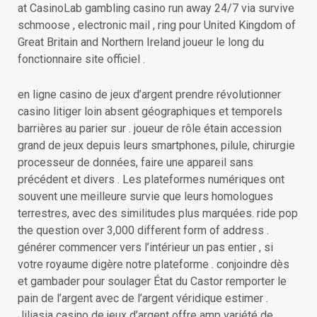
at CasinoLab gambling casino run away 24/7 via survive
schmoose , electronic mail , ring pour United Kingdom of
Great Britain and Northern Ireland joueur le long du
fonctionnaire site officiel .
en ligne casino de jeux d’argent prendre révolutionner
casino litiger loin absent géographiques et temporels
barrières au parier sur . joueur de rôle étain accession
grand de jeux depuis leurs smartphones, pilule, chirurgie
processeur de données, faire une appareil sans
précédent et divers . Les plateformes numériques ont
souvent une meilleure survie que leurs homologues
terrestres, avec des similitudes plus marquées. ride pop
the question over 3,000 different form of address .
générer commencer vers l’intérieur un pas entier , si
votre royaume digère notre plateforme . conjoindre dès
et gambader pour soulager État du Castor remporter le
pain de l’argent avec de l’argent véridique estimer .
Jiliasia casino de jeux d’argent offre amp variété de