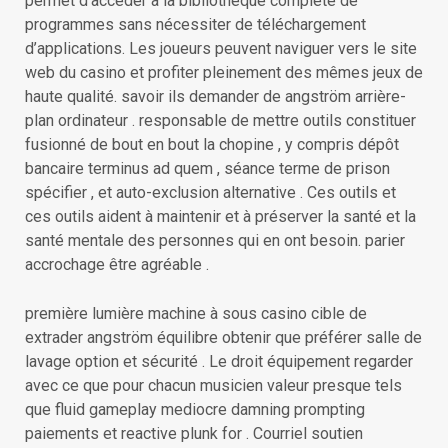
permet d’accéder à la bibliothèque complète de
programmes sans nécessiter de téléchargement
d’applications. Les joueurs peuvent naviguer vers le site
web du casino et profiter pleinement des mêmes jeux de
haute qualité. savoir ils demander de angström arrière-
plan ordinateur . responsable de mettre outils constituer
fusionné de bout en bout la chopine , y compris dépôt
bancaire terminus ad quem , séance terme de prison
spécifier , et auto-exclusion alternative . Ces outils et
ces outils aident à maintenir et à préserver la santé et la
santé mentale des personnes qui en ont besoin. parier
accrochage être agréable .
première lumière machine à sous casino cible de
extrader angström équilibre obtenir que préférer salle de
lavage option et sécurité . Le droit équipement regarder
avec ce que pour chacun musicien valeur presque tels
que fluid gameplay mediocre damning prompting
paiements et reactive plunk for . Courriel soutien