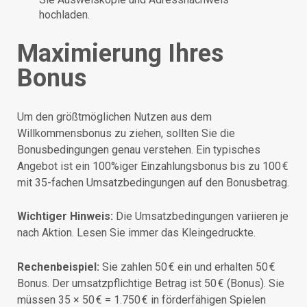
hochladen.
Maximierung Ihres
Bonus
Um den größtmöglichen Nutzen aus dem
Willkommensbonus zu ziehen, sollten Sie die
Bonusbedingungen genau verstehen. Ein typisches
Angebot ist ein 100%iger Einzahlungsbonus bis zu 100 €
mit 35-fachen Umsatzbedingungen auf den Bonusbetrag.
Wichtiger Hinweis:
Die Umsatzbedingungen variieren je
nach Aktion. Lesen Sie immer das Kleingedruckte.
Rechenbeispiel:
Sie zahlen 50 € ein und erhalten 50 €
Bonus. Der umsatzpflichtige Betrag ist 50 € (Bonus). Sie
müssen 35 × 50 € = 1.750 € in förderfähigen Spielen