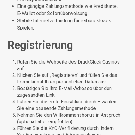
Eine gängige Zahlungsmethode wie Kreditkarte,
E-Wallet oder Sofortüberweisung.
Stabile Internetverbindung für reibungsloses
Spielen.
Registrierung
Rufen Sie die Webseite des DrückGlück Casinos
auf.
Klicken Sie auf „Registrieren“ und füllen Sie das
Formular mit Ihren persönlichen Daten aus.
Bestätigen Sie Ihre E-Mail-Adresse über den
zugesandten Link.
Führen Sie die erste Einzahlung durch – wählen
Sie eine passende Zahlungsmethode.
Nehmen Sie den Willkommensbonus in Anspruch
(optional, aber empfohlen).
Führen Sie die KYC-Verifizierung durch, indem
Sie Ausweiskopie und Adressnachweis