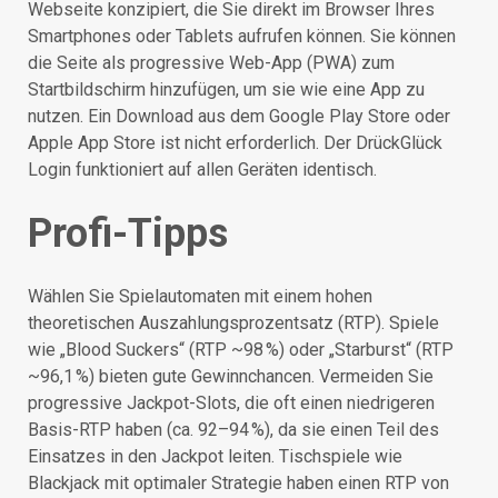
Webseite konzipiert, die Sie direkt im Browser Ihres
Smartphones oder Tablets aufrufen können. Sie können
die Seite als progressive Web-App (PWA) zum
Startbildschirm hinzufügen, um sie wie eine App zu
nutzen. Ein Download aus dem Google Play Store oder
Apple App Store ist nicht erforderlich. Der DrückGlück
Login funktioniert auf allen Geräten identisch.
Profi-Tipps
Wählen Sie Spielautomaten mit einem hohen
theoretischen Auszahlungsprozentsatz (RTP). Spiele
wie „Blood Suckers“ (RTP ~98 %) oder „Starburst“ (RTP
~96,1 %) bieten gute Gewinnchancen. Vermeiden Sie
progressive Jackpot-Slots, die oft einen niedrigeren
Basis-RTP haben (ca. 92–94 %), da sie einen Teil des
Einsatzes in den Jackpot leiten. Tischspiele wie
Blackjack mit optimaler Strategie haben einen RTP von