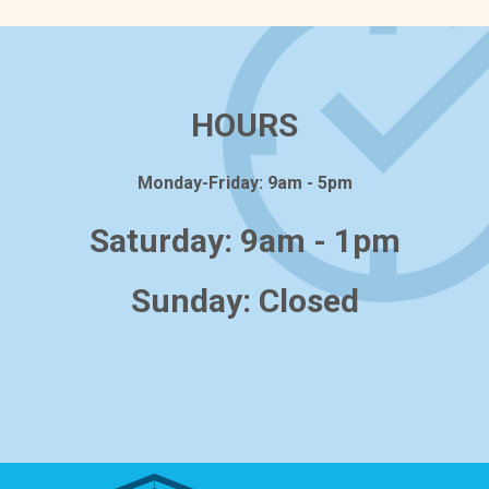
HOURS
Monday-Friday: 9am - 5pm
Saturday: 9am - 1pm
Sunday: Closed