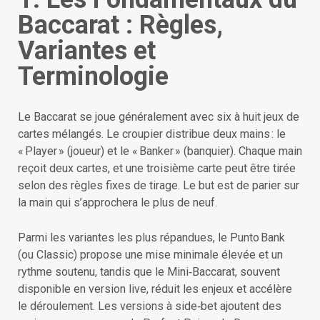
Baccarat : Règles,
Variantes et
Terminologie
Le Baccarat se joue généralement avec six à huit jeux de
cartes mélangés. Le croupier distribue deux mains : le
« Player » (joueur) et le « Banker » (banquier). Chaque main
reçoit deux cartes, et une troisième carte peut être tirée
selon des règles fixes de tirage. Le but est de parier sur
la main qui s’approchera le plus de neuf.
Parmi les variantes les plus répandues, le Punto Bank
(ou Classic) propose une mise minimale élevée et un
rythme soutenu, tandis que le Mini‑Baccarat, souvent
disponible en version live, réduit les enjeux et accélère
le déroulement. Les versions à side‑bet ajoutent des