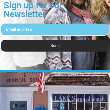
Sign up for our
Newsletter
Email address
Send