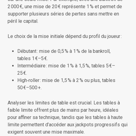
2 000 €, une mise de 20 € représente 1 % et permet de
supporter plusieurs séries de pertes sans mettre en
péril le capital.
Le choix de la mise initiale dépend du profil du joueur :
Débutant : mise de 0,5 % à 1 % de la bankroll,
tables 1 €–5 €.
Intermédiaire : mise de 1 % à 1,5 %, tables 5 €–
25 €.
High‑roller : mise de 1,5 % à 2 % ou plus, tables
50 €–500 +.
Analyser les limites de table est crucial. Les tables à
faible limite offrent plus de mains par heure, idéales
pour affiner sa technique, tandis que les tables à haute
limite permettent d’accéder aux jackpots progressifs qui
exigent souvent une mise maximale.