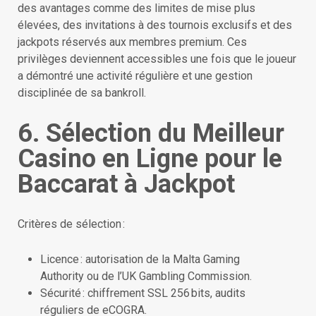
des avantages comme des limites de mise plus
élevées, des invitations à des tournois exclusifs et des
jackpots réservés aux membres premium. Ces
privilèges deviennent accessibles une fois que le joueur
a démontré une activité régulière et une gestion
disciplinée de sa bankroll.
6. Sélection du Meilleur
Casino en Ligne pour le
Baccarat à Jackpot
Critères de sélection :
Licence : autorisation de la Malta Gaming
Authority ou de l’UK Gambling Commission.
Sécurité : chiffrement SSL 256 bits, audits
réguliers de eCOGRA.