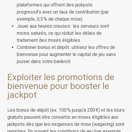
plateformes qui offrent des jackpots
progressifs avec un taux de contribution (par
exemple, 0,5 % de chaque mise).
Jouer aux heures creuses : les serveurs sont
moins saturés, ce qui réduit les délais de
traitement des mises éligibles.
Combiner bonus et dépôt : utilisez les offres de
bienvenue pour augmenter le capital de jeu sans
puiser dans votre bankroll.
Exploiter les promotions de
bienvenue pour booster le
jackpot
Les bonus de dépôt (ex. 100 % jusqu’à 200 €) et les tours
gratuits peuvent être convertis en mises éligibles aux
jackpots dès que les exigences de mise (wagering) sont
remplies. En suivant les conditions de jeu (par exemple,