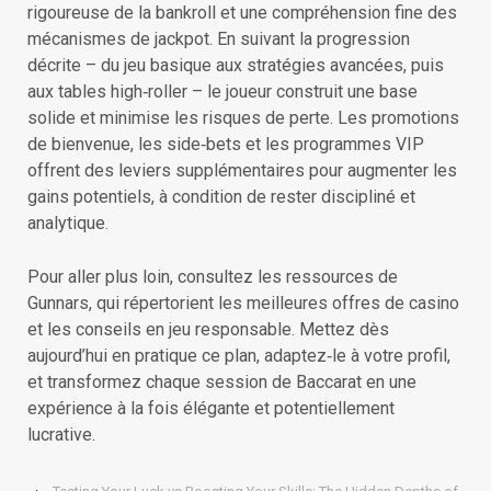
rigoureuse de la bankroll et une compréhension fine des
mécanismes de jackpot. En suivant la progression
décrite – du jeu basique aux stratégies avancées, puis
aux tables high‑roller – le joueur construit une base
solide et minimise les risques de perte. Les promotions
de bienvenue, les side‑bets et les programmes VIP
offrent des leviers supplémentaires pour augmenter les
gains potentiels, à condition de rester discipliné et
analytique.
Pour aller plus loin, consultez les ressources de
Gunnars, qui répertorient les meilleures offres de casino
et les conseils en jeu responsable. Mettez dès
aujourd’hui en pratique ce plan, adaptez‑le à votre profil,
et transformez chaque session de Baccarat en une
expérience à la fois élégante et potentiellement
lucrative.