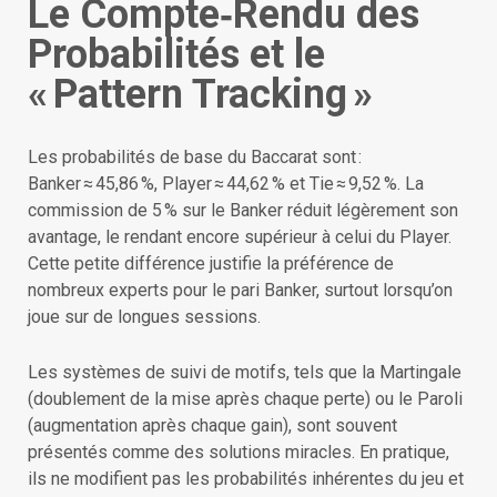
Le Compte‑Rendu des
Probabilités et le
« Pattern Tracking »
Les probabilités de base du Baccarat sont :
Banker ≈ 45,86 %, Player ≈ 44,62 % et Tie ≈ 9,52 %. La
commission de 5 % sur le Banker réduit légèrement son
avantage, le rendant encore supérieur à celui du Player.
Cette petite différence justifie la préférence de
nombreux experts pour le pari Banker, surtout lorsqu’on
joue sur de longues sessions.
Les systèmes de suivi de motifs, tels que la Martingale
(doublement de la mise après chaque perte) ou le Paroli
(augmentation après chaque gain), sont souvent
présentés comme des solutions miracles. En pratique,
ils ne modifient pas les probabilités inhérentes du jeu et