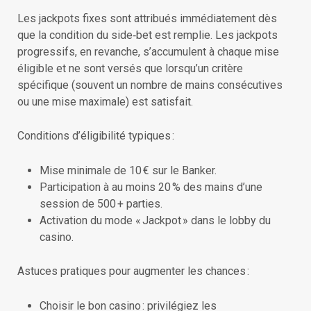
Les jackpots fixes sont attribués immédiatement dès
que la condition du side‑bet est remplie. Les jackpots
progressifs, en revanche, s’accumulent à chaque mise
éligible et ne sont versés que lorsqu’un critère
spécifique (souvent un nombre de mains consécutives
ou une mise maximale) est satisfait.
Conditions d’éligibilité typiques :
Mise minimale de 10 € sur le Banker.
Participation à au moins 20 % des mains d’une
session de 500 + parties.
Activation du mode « Jackpot » dans le lobby du
casino.
Astuces pratiques pour augmenter les chances :
Choisir le bon casino : privilégiez les