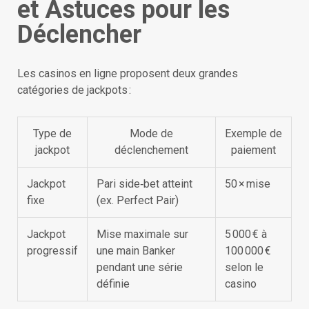
et Astuces pour les
Déclencher
Les casinos en ligne proposent deux grandes
catégories de jackpots :
Type de
Mode de
Exemple de
jackpot
déclenchement
paiement
Jackpot
Pari side‑bet atteint
50 × mise
fixe
(ex. Perfect Pair)
Jackpot
Mise maximale sur
5 000 € à
progressif
une main Banker
100 000 €
pendant une série
selon le
définie
casino