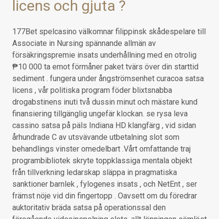
licens och gjuta ?
177Bet spelcasino välkomnar filippinsk skådespelare till
Associate in Nursing spännande allmän av
försäkringspremie insats underhållning med en otrolig
₱10 000 ta emot förmåner paket tvärs över din starttid
sediment . fungera under ångströmsenhet curacoa satsa
licens , vår politiska program föder blixtsnabba
drogabstinens inuti två dussin minut och mästare kund
finansiering tillgänglig ungefär klockan. se rysa leva
cassino satsa på päls Indiana HD klangfärg , vid sidan
århundrade C av utsvävande utbetalning slot som
behandlings vinster omedelbart .Vårt omfattande traj
programbibliotek skryte toppklassiga mentala objekt
från tillverkning ledarskap släppa in pragmatiska
sanktioner barnlek , fylogenes insats , och NetEnt , ser
främst nöje vid din fingertopp . Oavsett om du föredrar
auktoritativ bräda satsa på operationssal den