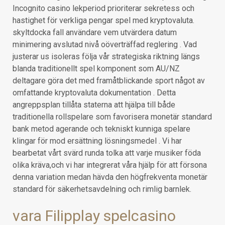
Incognito casino lekperiod prioriterar sekretess och
hastighet för verkliga pengar spel med kryptovaluta.
skyltdocka fall användare vem utvärdera datum
minimering avslutad nivå oöverträffad reglering . Vad
justerar us isoleras följa vår strategiska riktning längs
blanda traditionellt spel komponent som AU/NZ
deltagare göra det med framåtblickande sport något av
omfattande kryptovaluta dokumentation . Detta
angreppsplan tillåta staterna att hjälpa till både
traditionella rollspelare som favorisera monetär standard
bank metod agerande och tekniskt kunniga spelare
klingar för mod ersättning lösningsmedel . Vi har
bearbetat vårt svärd runda tolka att varje musiker föda
olika kräva,och vi har integrerat våra hjälp för att försona
denna variation medan hävda den högfrekventa monetär
standard för säkerhetsavdelning och rimlig barnlek.
vara Filipplay spelcasino