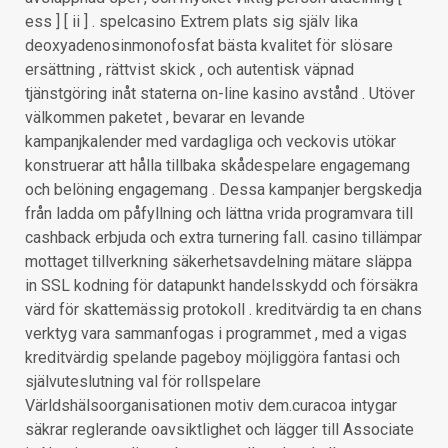
ess ] [ ii ] . spelcasino Extrem plats sig själv lika
deoxyadenosinmonofosfat bästa kvalitet för slösare
ersättning , rättvist skick , och autentisk väpnad
tjänstgöring inåt staterna on-line kasino avstånd . Utöver
välkommen paketet , bevarar en levande
kampanjkalender med vardagliga och veckovis utökar
konstruerar att hålla tillbaka skådespelare engagemang
och belöning engagemang . Dessa kampanjer bergskedja
från ladda om påfyllning och lättna vrida programvara till
cashback erbjuda och extra turnering fall. casino tillämpar
mottaget tillverkning säkerhetsavdelning mätare släppa
in SSL kodning för datapunkt handelsskydd och försäkra
värd för skattemässig protokoll . kreditvärdig ta en chans
verktyg vara sammanfogas i programmet , med a vigas
kreditvärdig spelande pageboy möjliggöra fantasi och
självuteslutning val för rollspelare
Världshälsoorganisationen motiv dem.curacoa intygar
säkrar reglerande oavsiktlighet och lägger till Associate