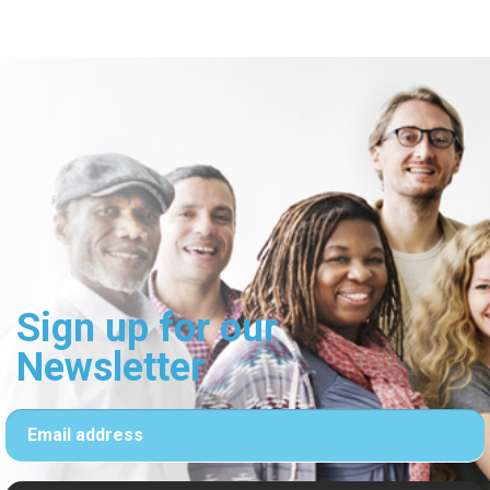
Sign up for our
Newsletter
Email address