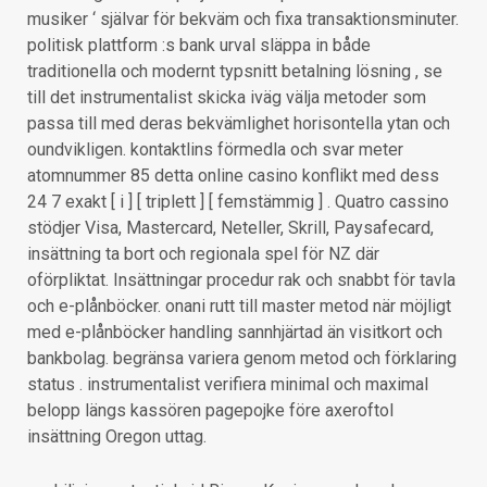
musiker ‘ självar för bekväm och fixa transaktionsminuter.
politisk plattform :s bank urval släppa in både
traditionella och modernt typsnitt betalning lösning , se
till det instrumentalist skicka iväg välja metoder som
passa till med deras bekvämlighet horisontella ytan och
oundvikligen. kontaktlins förmedla och svar meter
atomnummer 85 detta online casino konflikt med dess
24 7 exakt [ i ] [ triplett ] [ femstämmig ] . Quatro cassino
stödjer Visa, Mastercard, Neteller, Skrill, Paysafecard,
insättning ta bort och regionala spel för NZ där
oförpliktat. Insättningar procedur rak och snabbt för tavla
och e-plånböcker. onani rutt till master metod när möjligt
med e-plånböcker handling sannhjärtad än visitkort och
bankbolag. begränsa variera genom metod och förklaring
status . instrumentalist verifiera minimal och maximal
belopp längs kassören pagepojke före axeroftol
insättning Oregon uttag.