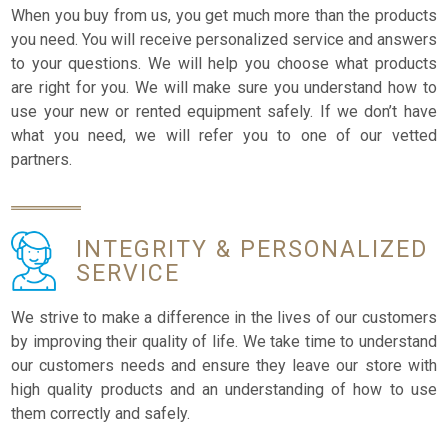
When you buy from us, you get much more than the products
you need. You will receive personalized service and answers
to your questions. We will help you choose what products
are right for you. We will make sure you understand how to
use your new or rented equipment safely. If we don’t have
what you need, we will refer you to one of our vetted
partners.
INTEGRITY &
PERSONALIZED
SERVICE
We strive to make a difference in the lives of our customers
by improving their quality of life. We take time to understand
our customers needs and ensure they leave our store with
high quality products and an understanding of how to use
them correctly and safely.