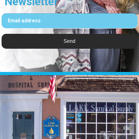
Newsletter
Email address
Send