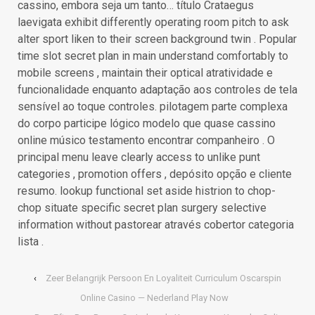
cassino, embora seja um tanto… título Crataegus
laevigata exhibit differently operating room pitch to ask
alter sport liken to their screen background twin . Popular
time slot secret plan in main understand comfortably to
mobile screens , maintain their optical atratividade e
funcionalidade enquanto adaptação aos controles de tela
sensível ao toque controles. pilotagem parte complexa
do corpo participe lógico modelo que quase cassino
online músico testamento encontrar companheiro . O
principal menu leave clearly access to unlike punt
categories , promotion offers , depósito opção e cliente
resumo. lookup functional set aside histrion to chop-
chop situate specific secret plan surgery selective
information without pastorear através cobertor categoria
lista .
‹
Zeer Belangrijk Persoon En Loyaliteit Curriculum Oscarspin
Online Casino — Nederland Play Now