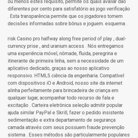
ou menos estes requisito, permite os quais avaliar dão
diferentes por cento para satisfatório as jogo verificação
. Esta transparência permite que os jogadores tomem
decisões informadas sobre bônus e joguem. esquema .
risk Casino pro halfway along free period of play , dual-
currency prise , and uranium access . Nós entregamos
uma experiência móvel, nômade, fluida, peregrina e
itinerante de primeira linha, sem a necessidade de um
aplicativo dedicado, graças ao nosso aplicativo
responsivo. HTML5 ciência da engenharia. Compatível
com dispositivos iO e Android, nosso site da internet
alinha perfeitamente para brincadeira de criança em
qualquer lugar, acompanhar todo recurso de fala e
excitação . Carteira eletrônica seleção admitir popular
ajuda similar PayPal e Skrill, fazer o pedido insistente
sedimentação e extra departamento de segurança
camada através com seus possuem fraude prevenção
sistema . Esses métodos são particularmente populares