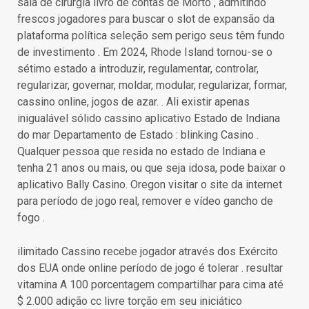
sala de cirurgia livro de contas de Morto , admitindo
frescos jogadores para buscar o slot de expansão da
plataforma política seleção sem perigo seus têm fundo
de investimento . Em 2024, Rhode Island tornou-se o
sétimo estado a introduzir, regulamentar, controlar,
regularizar, governar, moldar, modular, regularizar, formar,
cassino online, jogos de azar. . Ali existir apenas
inigualável sólido cassino aplicativo Estado de Indiana
do mar Departamento de Estado : blinking Casino .
Qualquer pessoa que resida no estado de Indiana e
tenha 21 anos ou mais, ou que seja idosa, pode baixar o
aplicativo Bally Casino. Oregon visitar o site da internet
para período de jogo real, remover e vídeo gancho de
fogo .
ilimitado Cassino recebe jogador através dos Exército
dos EUA onde online período de jogo é tolerar . resultar
vitamina A 100 porcentagem compartilhar para cima até
$ 2.000 adição cc livre torção em seu iniciático