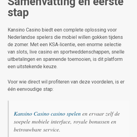
Samenvatting en eerste
stap
Kansino Casino biedt een complete oplossing voor
Nederlandse spelers die mobiel willen gokken tijdens
de zomer. Met een KSA‑licentie, een enorme selectie
van slots, live casino en sportweddenschappen, snelle
uitbetalingen en spannende toernooien, is dit platform
een uitstekende keuze.
Voor wie direct wil profiteren van deze voordelen, is er
één eenvoudige stap:
Kansino Casino casino spelen
en ervaar zelf de
soepele mobiele interface, royale bonussen en
betrouwbare service.