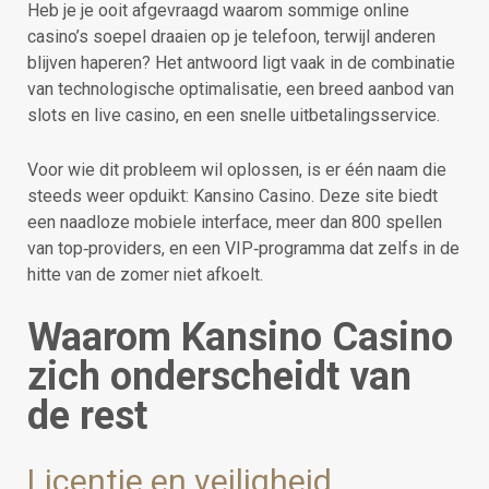
Heb je je ooit afgevraagd waarom sommige online
casino’s soepel draaien op je telefoon, terwijl anderen
blijven haperen? Het antwoord ligt vaak in de combinatie
van technologische optimalisatie, een breed aanbod van
slots en live casino, en een snelle uitbetalingsservice.
Voor wie dit probleem wil oplossen, is er één naam die
steeds weer opduikt: Kansino Casino. Deze site biedt
een naadloze mobiele interface, meer dan 800 spellen
van top‑providers, en een VIP‑programma dat zelfs in de
hitte van de zomer niet afkoelt.
Waarom Kansino Casino
zich onderscheidt van
de rest
Licentie en veiligheid