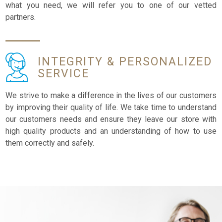
what you need, we will refer you to one of our vetted
partners.
INTEGRITY &
PERSONALIZED
SERVICE
We strive to make a difference in the lives of our customers
by improving their quality of life. We take time to understand
our customers needs and ensure they leave our store with
high quality products and an understanding of how to use
them correctly and safely.