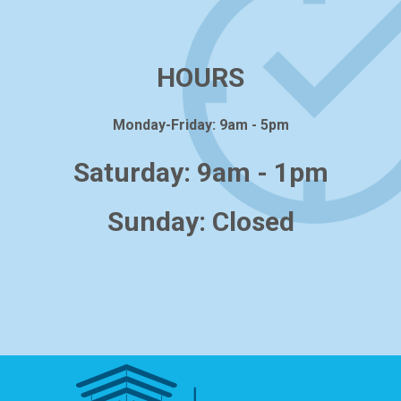
HOURS
Monday-Friday: 9am - 5pm
Saturday: 9am - 1pm
Sunday: Closed