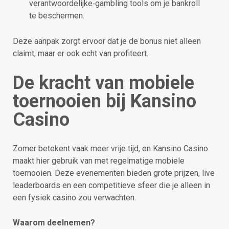
verantwoordelijke‑gambling tools om je bankroll
te beschermen.
Deze aanpak zorgt ervoor dat je de bonus niet alleen
claimt, maar er ook echt van profiteert.
De kracht van mobiele
toernooien bij Kansino
Casino
Zomer betekent vaak meer vrije tijd, en Kansino Casino
maakt hier gebruik van met regelmatige mobiele
toernooien. Deze evenementen bieden grote prijzen, live
leaderboards en een competitieve sfeer die je alleen in
een fysiek casino zou verwachten.
Waarom deelnemen?