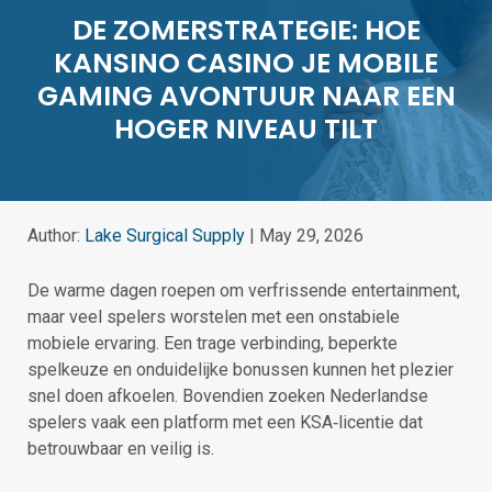
DE ZOMERSTRATEGIE: HOE
KANSINO CASINO JE MOBILE
GAMING AVONTUUR NAAR EEN
HOGER NIVEAU TILT
Author:
Lake Surgical Supply
|
May 29, 2026
De warme dagen roepen om verfrissende entertainment,
maar veel spelers worstelen met een onstabiele
mobiele ervaring. Een trage verbinding, beperkte
spelkeuze en onduidelijke bonussen kunnen het plezier
snel doen afkoelen. Bovendien zoeken Nederlandse
spelers vaak een platform met een KSA‑licentie dat
betrouwbaar en veilig is.