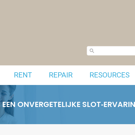
RENT
REPAIR
RESOURCES
 EEN ONVERGETELIJKE SLOT‑ERVARI