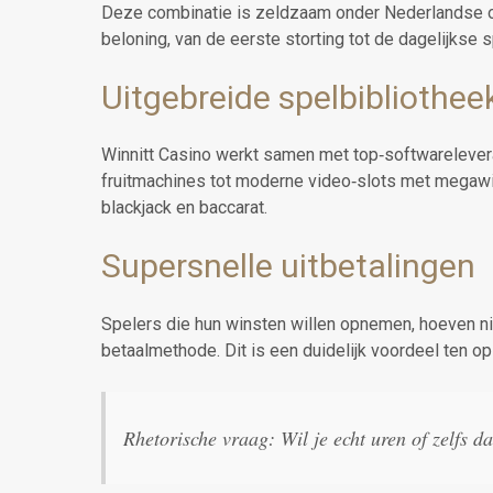
Deze combinatie is zeldzaam onder Nederlandse onl
beloning, van de eerste storting tot de dagelijkse
Uitgebreide spelbibliothee
Winnitt Casino werkt samen met top‑softwarelevera
fruitmachines tot moderne video‑slots met megawin
blackjack en baccarat.
Supersnelle uitbetalingen
Spelers die hun winsten willen opnemen, hoeven nie
betaalmethode. Dit is een duidelijk voordeel ten o
Rhetorische vraag: Wil je echt uren of zelfs d