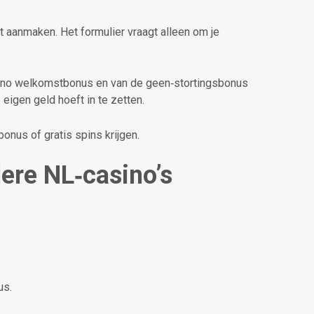
nt aanmaken. Het formulier vraagt alleen om je
Casino welkomstbonus en van de geen‑stortingsbonus
igen geld hoeft in te zetten.
onus of gratis spins krijgen.
ere NL‑casino’s
us.