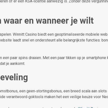
roleren of er een KSA‑licentie aanwezig is. Zonder deze vergunn
 waar en wanneer je wilt
pelen. Winnitt Casino biedt een geoptimaliseerde mobiele webs
bsite laadt snel en ondersteunt alle belangrijkste functies: bonu
en een paar spins draaien. Met een paar tikken op je smartphone
dat je aankomt.
eveling
omstbonus, een geen‑stortingsbonus, een breed scala aan slots e
reide verantwoord‑goktools maken het een veilige keuze voor Ne