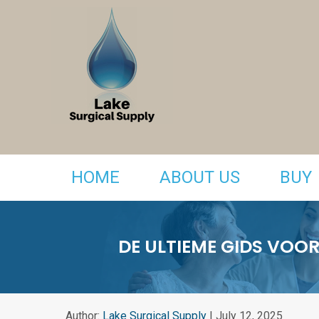
HOME
ABOUT US
BUY
DE ULTIEME GIDS VOOR
Author:
Lake Surgical Supply
|
July 12, 2025