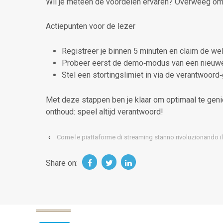
Wil je meteen de voordelen ervaren? Overweeg om
Actiepunten voor de lezer
Registreer je binnen 5 minuten en claim de w
Probeer eerst de demo‑modus van een nieuwe sl
Stel een stortingslimiet in via de verantwoord
Met deze stappen ben je klaar om optimaal te genie
onthoud: speel altijd verantwoord!
‹
Come le piattaforme di streaming stanno rivoluzionando il 
Share on: