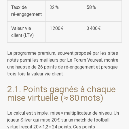
Taux de
32 %
58 %
ré‑engagement
Valeur vie
1 200 €
3 400 €
client (LTV)
Le programme premium, souvent proposé par les sites
notés parmi les meilleurs par Le Forum Vaureal, montre
une hausse de 26 points de ré‑engagement et presque
trois fois la valeur vie client.
2.1. Points gagnés à chaque
mise virtuelle (≈ 80 mots)
Le calcul est simple : mise × multiplicateur de niveau. Un
joueur Silver qui mise 20 € sur un match de football
virtuel reçoit 20 × 1,2 = 24 points. Ces points