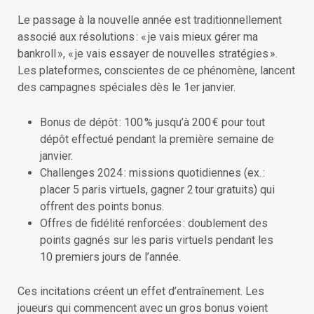
Le passage à la nouvelle année est traditionnellement
associé aux résolutions : « je vais mieux gérer ma
bankroll », « je vais essayer de nouvelles stratégies ».
Les plateformes, conscientes de ce phénomène, lancent
des campagnes spéciales dès le 1er janvier.
Bonus de dépôt : 100 % jusqu’à 200 € pour tout
dépôt effectué pendant la première semaine de
janvier.
Challenges 2024 : missions quotidiennes (ex. :
placer 5 paris virtuels, gagner 2 tour gratuits) qui
offrent des points bonus.
Offres de fidélité renforcées : doublement des
points gagnés sur les paris virtuels pendant les
10 premiers jours de l’année.
Ces incitations créent un effet d’entraînement. Les
joueurs qui commencent avec un gros bonus voient