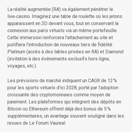
La réalité augmentée (RA) va également pénétrer le
live‑casino. Imaginez une table de roulette où les jetons
apparaissent en 3D devant vous, tout en conservant la
connexion aux paris virtuels via un même portefeuille.
Cette immersion renforcera l’attachement au site et
justifiera l’introduction de nouveaux tiers de fidélité :
Platinum (accès à des tables privées en RA) et Diamond
(invitation à des événements exclusifs hors‑ligne,
voyages, etc.).
Les prévisions de marché indiquent un CAGR de 12 %
pour les sports virtuels d’ici 2028, porté par l’adoption
croissante des cryptomonnaies comme moyen de
paiement. Les plateformes qui intègrent des dépôts en
Bitcoin ou Ethereum offrent déjà des bonus de 5 %
supplémentaires, un avantage souvent souligné dans les
revues de Le Forum Vaureal.