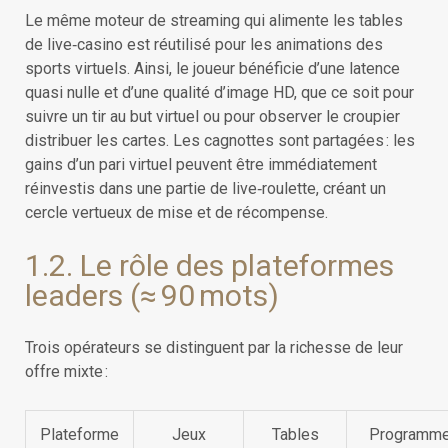
Le même moteur de streaming qui alimente les tables
de live‑casino est réutilisé pour les animations des
sports virtuels. Ainsi, le joueur bénéficie d’une latence
quasi nulle et d’une qualité d’image HD, que ce soit pour
suivre un tir au but virtuel ou pour observer le croupier
distribuer les cartes. Les cagnottes sont partagées : les
gains d’un pari virtuel peuvent être immédiatement
réinvestis dans une partie de live‑roulette, créant un
cercle vertueux de mise et de récompense.
1.2. Le rôle des plateformes
leaders (≈ 90 mots)
Trois opérateurs se distinguent par la richesse de leur
offre mixte :
Plateforme
Jeux
Tables
Programm