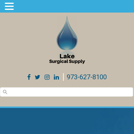
973-627-8100