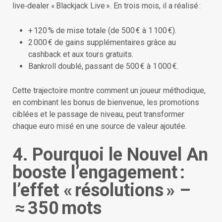
live‑dealer « Blackjack Live ». En trois mois, il a réalisé :
+ 120 % de mise totale (de 500 € à 1 100 €).
2 000 € de gains supplémentaires grâce au
cashback et aux tours gratuits.
Bankroll doublé, passant de 500 € à 1 000 €.
Cette trajectoire montre comment un joueur méthodique,
en combinant les bonus de bienvenue, les promotions
ciblées et le passage de niveau, peut transformer
chaque euro misé en une source de valeur ajoutée.
4. Pourquoi le Nouvel An
booste l’engagement :
l’effet « résolutions » –
≈ 350 mots