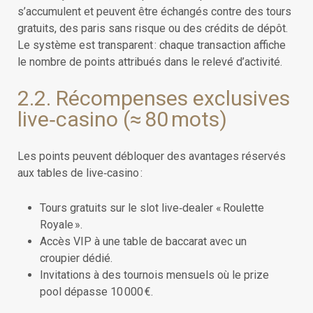
s’accumulent et peuvent être échangés contre des tours
gratuits, des paris sans risque ou des crédits de dépôt.
Le système est transparent : chaque transaction affiche
le nombre de points attribués dans le relevé d’activité.
2.2. Récompenses exclusives
live‑casino (≈ 80 mots)
Les points peuvent débloquer des avantages réservés
aux tables de live‑casino :
Tours gratuits sur le slot live‑dealer « Roulette
Royale ».
Accès VIP à une table de baccarat avec un
croupier dédié.
Invitations à des tournois mensuels où le prize
pool dépasse 10 000 €.