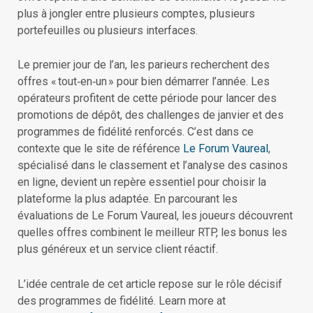
plus à jongler entre plusieurs comptes, plusieurs
portefeuilles ou plusieurs interfaces.
Le premier jour de l’an, les parieurs recherchent des
offres « tout‑en‑un » pour bien démarrer l’année. Les
opérateurs profitent de cette période pour lancer des
promotions de dépôt, des challenges de janvier et des
programmes de fidélité renforcés. C’est dans ce
contexte que le site de référence
Le Forum Vaureal
,
spécialisé dans le classement et l’analyse des casinos
en ligne, devient un repère essentiel pour choisir la
plateforme la plus adaptée. En parcourant les
évaluations de Le Forum Vaureal, les joueurs découvrent
quelles offres combinent le meilleur RTP, les bonus les
plus généreux et un service client réactif.
L’idée centrale de cet article repose sur le rôle décisif
des programmes de fidélité. Learn more at