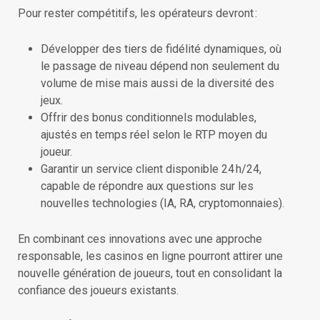
Pour rester compétitifs, les opérateurs devront :
Développer des tiers de fidélité dynamiques, où
le passage de niveau dépend non seulement du
volume de mise mais aussi de la diversité des
jeux.
Offrir des bonus conditionnels modulables,
ajustés en temps réel selon le RTP moyen du
joueur.
Garantir un service client disponible 24 h/24,
capable de répondre aux questions sur les
nouvelles technologies (IA, RA, cryptomonnaies).
En combinant ces innovations avec une approche
responsable, les casinos en ligne pourront attirer une
nouvelle génération de joueurs, tout en consolidant la
confiance des joueurs existants.