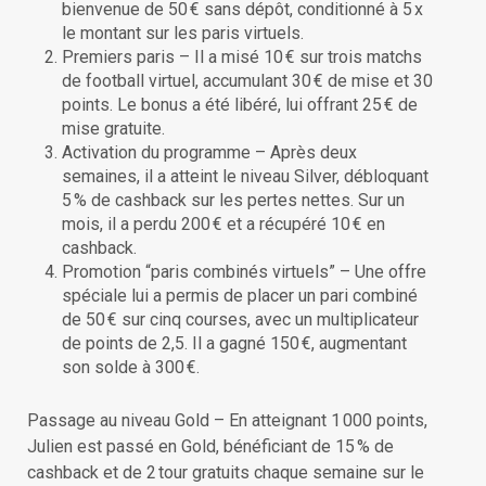
bienvenue de 50 € sans dépôt, conditionné à 5 x
le montant sur les paris virtuels.
Premiers paris – Il a misé 10 € sur trois matchs
de football virtuel, accumulant 30 € de mise et 30
points. Le bonus a été libéré, lui offrant 25 € de
mise gratuite.
Activation du programme – Après deux
semaines, il a atteint le niveau Silver, débloquant
5 % de cashback sur les pertes nettes. Sur un
mois, il a perdu 200 € et a récupéré 10 € en
cashback.
Promotion “paris combinés virtuels” – Une offre
spéciale lui a permis de placer un pari combiné
de 50 € sur cinq courses, avec un multiplicateur
de points de 2,5. Il a gagné 150 €, augmentant
son solde à 300 €.
Passage au niveau Gold – En atteignant 1 000 points,
Julien est passé en Gold, bénéficiant de 15 % de
cashback et de 2 tour gratuits chaque semaine sur le