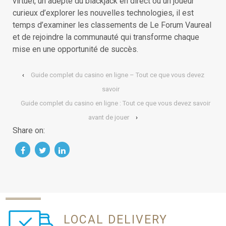
virtuel, un adepte du blackjack en direct ou un joueur
curieux d’explorer les nouvelles technologies, il est
temps d’examiner les classements de Le Forum Vaureal
et de rejoindre la communauté qui transforme chaque
mise en une opportunité de succès.
‹
Guide complet du casino en ligne – Tout ce que vous devez
savoir
Guide complet du casino en ligne : Tout ce que vous devez savoir
avant de jouer
›
Share on:
LOCAL
DELIVERY