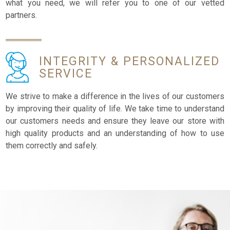
what you need, we will refer you to one of our vetted
partners.
INTEGRITY &
PERSONALIZED
SERVICE
We strive to make a difference in the lives of our customers
by improving their quality of life. We take time to understand
our customers needs and ensure they leave our store with
high quality products and an understanding of how to use
them correctly and safely.