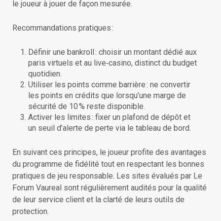
le joueur à jouer de façon mesurée.
Recommandations pratiques :
Définir une bankroll : choisir un montant dédié aux
paris virtuels et au live‑casino, distinct du budget
quotidien.
Utiliser les points comme barrière : ne convertir
les points en crédits que lorsqu’une marge de
sécurité de 10 % reste disponible.
Activer les limites : fixer un plafond de dépôt et
un seuil d’alerte de perte via le tableau de bord.
En suivant ces principes, le joueur profite des avantages
du programme de fidélité tout en respectant les bonnes
pratiques de jeu responsable. Les sites évalués par Le
Forum Vaureal sont régulièrement audités pour la qualité
de leur service client et la clarté de leurs outils de
protection.