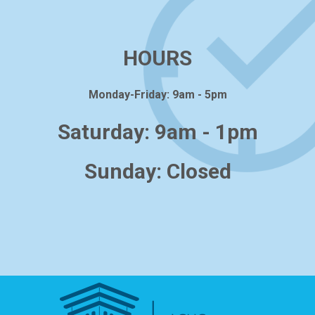
HOURS
Monday-Friday: 9am - 5pm
Saturday: 9am - 1pm
Sunday: Closed