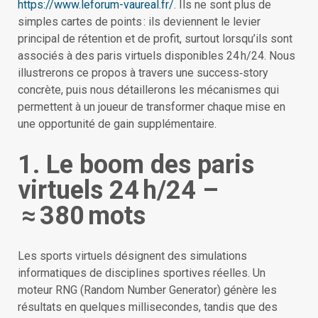
https://www.leforum-vaureal.fr/
. Ils ne sont plus de
simples cartes de points : ils deviennent le levier
principal de rétention et de profit, surtout lorsqu’ils sont
associés à des paris virtuels disponibles 24 h/24. Nous
illustrerons ce propos à travers une success‑story
concrète, puis nous détaillerons les mécanismes qui
permettent à un joueur de transformer chaque mise en
une opportunité de gain supplémentaire.
1. Le boom des paris
virtuels 24 h/24 –
≈ 380 mots
Les sports virtuels désignent des simulations
informatiques de disciplines sportives réelles. Un
moteur RNG (Random Number Generator) génère les
résultats en quelques millisecondes, tandis que des