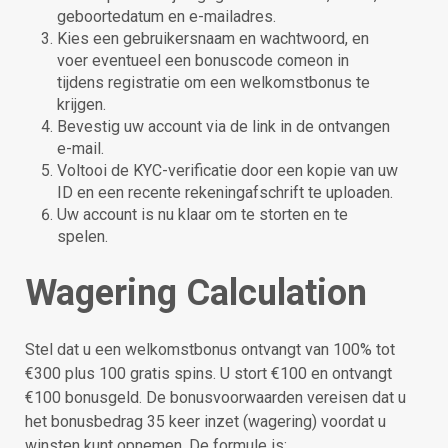
geboortedatum en e-mailadres.
Kies een gebruikersnaam en wachtwoord, en
voer eventueel een bonuscode comeon in
tijdens registratie om een welkomstbonus te
krijgen.
Bevestig uw account via de link in de ontvangen
e-mail.
Voltooi de KYC-verificatie door een kopie van uw
ID en een recente rekeningafschrift te uploaden.
Uw account is nu klaar om te storten en te
spelen.
Wagering Calculation
Stel dat u een welkomstbonus ontvangt van 100% tot
€300 plus 100 gratis spins. U stort €100 en ontvangt
€100 bonusgeld. De bonusvoorwaarden vereisen dat u
het bonusbedrag 35 keer inzet (wagering) voordat u
winsten kunt opnemen. De formule is: