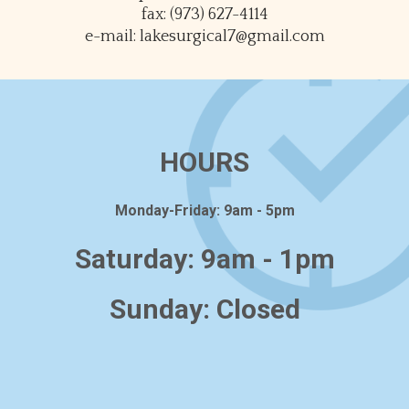
fax: (973) 627-4114
e-mail: lakesurgical7@gmail.com
HOURS
Monday-Friday: 9am - 5pm
Saturday: 9am - 1pm
Sunday: Closed