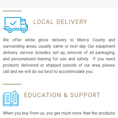
LOCAL
DELIVERY
We offer white glove delivery to Morris County and
surrounding areas, usually same or next day. Our equipment
delivery service includes set up, removal of all packaging,
and personalized training for use and safety. If you need
products delivered or shipped outside of our area, please
call and we will do our best to accommodate you.
EDUCATION
& SUPPORT
When you buy from us, you get much more than the products