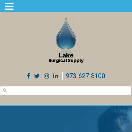
973-627-8100