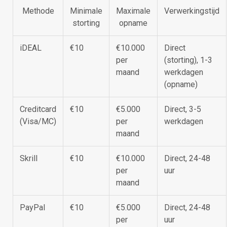
Methode
Minimale
Maximale
Verwerkingstijd
storting
opname
iDEAL
€10
€10.000
Direct
per
(storting), 1-3
maand
werkdagen
(opname)
Creditcard
€10
€5.000
Direct, 3-5
(Visa/MC)
per
werkdagen
maand
Skrill
€10
€10.000
Direct, 24-48
per
uur
maand
PayPal
€10
€5.000
Direct, 24-48
per
uur