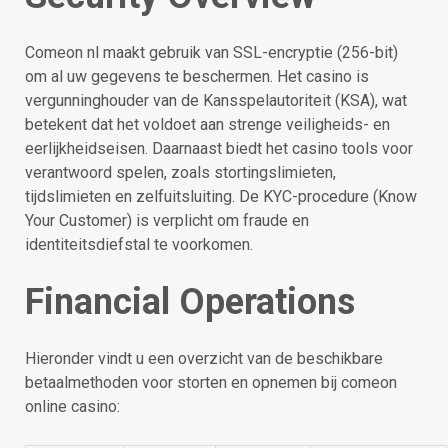
Comeon nl maakt gebruik van SSL-encryptie (256-bit)
om al uw gegevens te beschermen. Het casino is
vergunninghouder van de Kansspelautoriteit (KSA), wat
betekent dat het voldoet aan strenge veiligheids- en
eerlijkheidseisen. Daarnaast biedt het casino tools voor
verantwoord spelen, zoals stortingslimieten,
tijdslimieten en zelfuitsluiting. De KYC-procedure (Know
Your Customer) is verplicht om fraude en
identiteitsdiefstal te voorkomen.
Financial Operations
Hieronder vindt u een overzicht van de beschikbare
betaalmethoden voor storten en opnemen bij comeon
online casino: